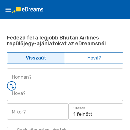
Fedezd fel a legjobb Bhutan Airlines
repülőjegy-ajánlatokat az eDreamsnél
Visszaút
Hová?
Honnan?
Hová?
Utasok
Mikor?
1 felnőtt