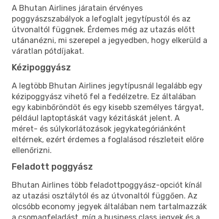
A Bhutan Airlines járatain érvényes
poggyászszabályok a lefoglalt jegytípustól és az
útvonaltól függnek. Érdemes még az utazás előtt
utánanézni, mi szerepel a jegyedben, hogy elkerüld a
váratlan pótdíjakat.
Kézipoggyász
A legtöbb Bhutan Airlines jegytípusnál legalább egy
kézipoggyász vihető fel a fedélzetre. Ez általában
egy kabinbőröndöt és egy kisebb személyes tárgyat,
például laptoptáskát vagy kézitáskát jelent. A
méret- és súlykorlátozások jegykategóriánként
eltérnek, ezért érdemes a foglalásod részleteit előre
ellenőrizni.
Feladott poggyász
Bhutan Airlines több feladottpoggyász-opciót kínál
az utazási osztálytól és az útvonaltól függően. Az
olcsóbb economy jegyek általában nem tartalmazzák
a csomagfeladást, míg a business class jegyek és a