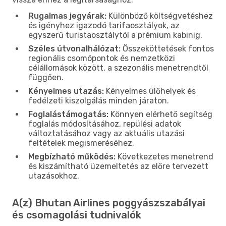
Rugalmas jegyárak:
Különböző költségvetéshez
és igényhez igazodó tarifaosztályok, az
egyszerű turistaosztálytól a prémium kabinig.
Széles útvonalhálózat:
Összeköttetések fontos
regionális csomópontok és nemzetközi
célállomások között, a szezonális menetrendtől
függően.
Kényelmes utazás:
Kényelmes ülőhelyek és
fedélzeti kiszolgálás minden járaton.
Foglalástámogatás:
Könnyen elérhető segítség
foglalás módosításához, repülési adatok
változtatásához vagy az aktuális utazási
feltételek megismeréséhez.
Megbízható működés:
Következetes menetrend
és kiszámítható üzemeltetés az előre tervezett
utazásokhoz.
A(z) Bhutan Airlines poggyászszabályai
és csomagolási tudnivalók