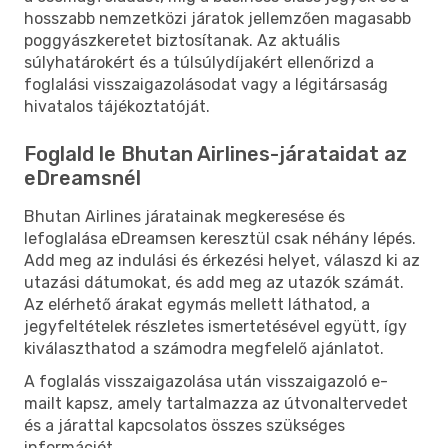
hosszabb nemzetközi járatok jellemzően magasabb
poggyászkeretet biztosítanak. Az aktuális
súlyhatárokért és a túlsúlydíjakért ellenőrizd a
foglalási visszaigazolásodat vagy a légitársaság
hivatalos tájékoztatóját.
Foglald le Bhutan Airlines-járataidat az
eDreamsnél
Bhutan Airlines járatainak megkeresése és
lefoglalása eDreamsen keresztül csak néhány lépés.
Add meg az indulási és érkezési helyet, válaszd ki az
utazási dátumokat, és add meg az utazók számát.
Az elérhető árakat egymás mellett láthatod, a
jegyfeltételek részletes ismertetésével együtt, így
kiválaszthatod a számodra megfelelő ajánlatot.
A foglalás visszaigazolása után visszaigazoló e-
mailt kapsz, amely tartalmazza az útvonaltervedet
és a járattal kapcsolatos összes szükséges
információt.