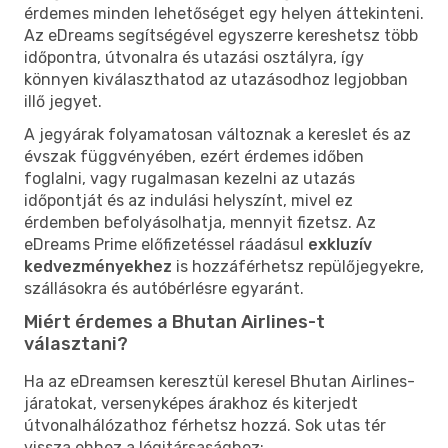
érdemes minden lehetőséget egy helyen áttekinteni.
Az eDreams segítségével egyszerre kereshetsz több
időpontra, útvonalra és utazási osztályra, így
könnyen kiválaszthatod az utazásodhoz legjobban
illő jegyet.
A jegyárak folyamatosan változnak a kereslet és az
évszak függvényében, ezért érdemes időben
foglalni, vagy rugalmasan kezelni az utazás
időpontját és az indulási helyszínt, mivel ez
érdemben befolyásolhatja, mennyit fizetsz. Az
eDreams Prime előfizetéssel ráadásul
exkluzív
kedvezményekhez
is hozzáférhetsz repülőjegyekre,
szállásokra és autóbérlésre egyaránt.
Miért érdemes a Bhutan Airlines-t
választani?
Ha az eDreamsen keresztül keresel Bhutan Airlines-
járatokat, versenyképes árakhoz és kiterjedt
útvonalhálózathoz férhetsz hozzá. Sok utas tér
vissza ehhez a légitársasághoz: