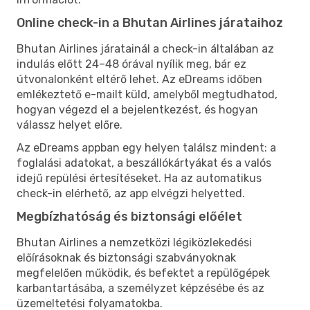
Online check-in a Bhutan Airlines járataihoz
Bhutan Airlines járatainál a check-in általában az
indulás előtt 24–48 órával nyílik meg, bár ez
útvonalonként eltérő lehet. Az eDreams időben
emlékeztető e-mailt küld, amelyből megtudhatod,
hogyan végezd el a bejelentkezést, és hogyan
válassz helyet előre.
Az eDreams appban egy helyen találsz mindent: a
foglalási adatokat, a beszállókártyákat és a valós
idejű repülési értesítéseket. Ha az automatikus
check-in elérhető, az app elvégzi helyetted.
Megbízhatóság és biztonsági előélet
Bhutan Airlines a nemzetközi légiközlekedési
előírásoknak és biztonsági szabványoknak
megfelelően működik, és befektet a repülőgépek
karbantartásába, a személyzet képzésébe és az
üzemeltetési folyamatokba.