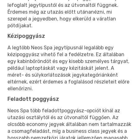
lefoglalt jegytípustól és az útvonaltól függnek.
Érdemes még az utazás előtt utánanézni, mi
szerepel a jegyedben, hogy elkerüld a váratlan
pótdíjakat.
Kézipoggyász
A legtöbb Neos Spa jegytípusnál legalább egy
kézipoggyász vihető fel a fedélzetre. Ez általában
egy kabinbőröndöt és egy kisebb személyes tárgyat,
például laptoptáskát vagy kézitáskát jelent. A
méret- és súlykorlátozások jegykategóriánként
eltérnek, ezért érdemes a foglalásod részleteit előre
ellenőrizni.
Feladott poggyász
Neos Spa több feladottpoggyász-opciót kínál az
utazási osztálytól és az útvonaltól függően. Az
olcsóbb economy jegyek általában nem tartalmazzák
a csomagfeladást, míg a business class jegyek és a
hosszabb nemzetközi járatok jellemzően magasabb