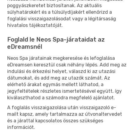
poggyászkeretet biztosítanak. Az aktuális
súlyhatárokért és a túlsúlydíjakért ellenőrizd a
foglalási visszaigazolásodat vagy a légitársaság
hivatalos tájékoztatóját.
Foglald le Neos Spa-járataidat az
eDreamsnél
Neos Spa járatainak megkeresése és lefoglalása
eDreamsen keresztül csak néhány lépés. Add meg az
indulási és érkezési helyet, válaszd ki az utazási
dátumokat, és add meg az utazók számát. Az
elérhető árakat egymás mellett láthatod, a
jegyfeltételek részletes ismertetésével együtt, így
kiválaszthatod a számodra megfelelő ajánlatot.
A foglalás visszaigazolása után visszaigazoló e-
mailt kapsz, amely tartalmazza az útvonaltervedet
és a járattal kapcsolatos összes szükséges
információt.