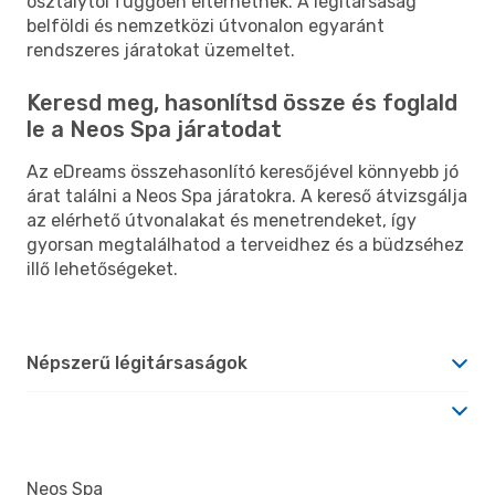
osztálytól függően eltérhetnek. A légitársaság
belföldi és nemzetközi útvonalon egyaránt
rendszeres járatokat üzemeltet.
Keresd meg, hasonlítsd össze és foglald
le a Neos Spa járatodat
Az eDreams összehasonlító keresőjével könnyebb jó
árat találni a Neos Spa járatokra. A kereső átvizsgálja
az elérhető útvonalakat és menetrendeket, így
gyorsan megtalálhatod a terveidhez és a büdzséhez
illő lehetőségeket.
Népszerű légitársaságok
Neos Spa