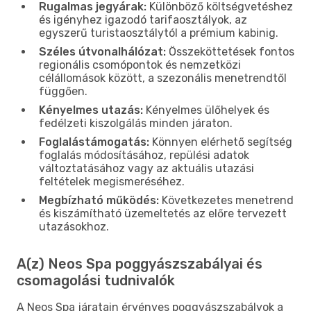
Rugalmas jegyárak:
Különböző költségvetéshez
és igényhez igazodó tarifaosztályok, az
egyszerű turistaosztálytól a prémium kabinig.
Széles útvonalhálózat:
Összeköttetések fontos
regionális csomópontok és nemzetközi
célállomások között, a szezonális menetrendtől
függően.
Kényelmes utazás:
Kényelmes ülőhelyek és
fedélzeti kiszolgálás minden járaton.
Foglalástámogatás:
Könnyen elérhető segítség
foglalás módosításához, repülési adatok
változtatásához vagy az aktuális utazási
feltételek megismeréséhez.
Megbízható működés:
Következetes menetrend
és kiszámítható üzemeltetés az előre tervezett
utazásokhoz.
A(z) Neos Spa poggyászszabályai és
csomagolási tudnivalók
A Neos Spa járatain érvényes poggyászszabályok a