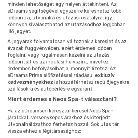
minden lehetőséget egy helyen áttekinteni. Az
eDreams segítségével egyszerre kereshetsz több
időpontra, útvonalra és utazási osztályra, így
könnyen kiválaszthatod az utazásodhoz legjobban
illő jegyet.
A jegyárak folyamatosan változnak a kereslet és az
évszak függvényében, ezért érdemes időben
foglalni, vagy rugalmasan kezelni az utazás
időpontját és az indulási helyszínt, mivel ez
érdemben befolyásolhatja, mennyit fizetsz. Az
eDreams Prime előfizetéssel ráadásul
exkluzív
kedvezményekhez
is hozzáférhetsz repülőjegyekre,
szállásokra és autóbérlésre egyaránt.
Miért érdemes a Neos Spa-t választani?
Ha az eDreamsen keresztül keresel Neos Spa-
járatokat, versenyképes árakhoz és kiterjedt
útvonalhálózathoz férhetsz hozzá. Sok utas tér
vissza ehhez a légitársasághoz: