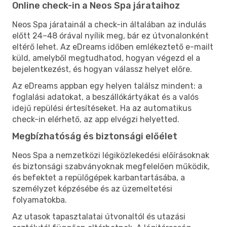
Online check-in a Neos Spa járataihoz
Neos Spa járatainál a check-in általában az indulás
előtt 24–48 órával nyílik meg, bár ez útvonalonként
eltérő lehet. Az eDreams időben emlékeztető e-mailt
küld, amelyből megtudhatod, hogyan végezd el a
bejelentkezést, és hogyan válassz helyet előre.
Az eDreams appban egy helyen találsz mindent: a
foglalási adatokat, a beszállókártyákat és a valós
idejű repülési értesítéseket. Ha az automatikus
check-in elérhető, az app elvégzi helyetted.
Megbízhatóság és biztonsági előélet
Neos Spa a nemzetközi légiközlekedési előírásoknak
és biztonsági szabványoknak megfelelően működik,
és befektet a repülőgépek karbantartásába, a
személyzet képzésébe és az üzemeltetési
folyamatokba.
Az utasok tapasztalatai útvonaltól és utazási