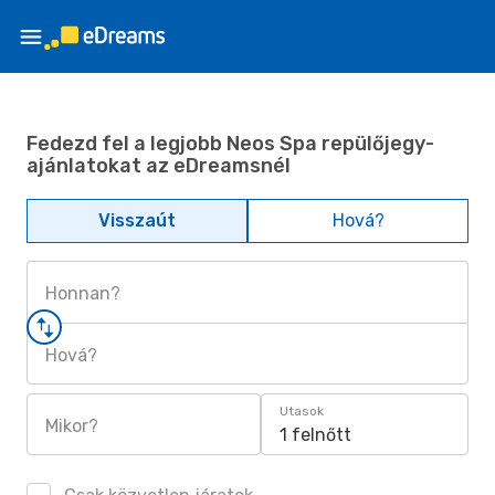
Fedezd fel a legjobb Neos Spa repülőjegy-
ajánlatokat az eDreamsnél
Visszaút
Hová?
Honnan?
Hová?
Utasok
Mikor?
1 felnőtt