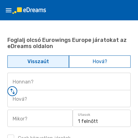
Foglalj olcsó Eurowings Europe járatokat az
eDreams oldalon
Visszaút
Hová?
Honnan?
Hová?
Utasok
Mikor?
1 felnőtt