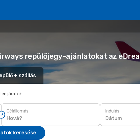
Airways repülőjegy-ajánlatokat az eDre
epülő + szállás
len járatok
Célállomás
Indulás
Dátum
ratok keresése