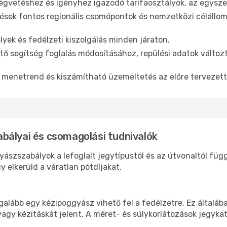
gvetéshez és igényhez igazodó tarifaosztályok, az egyszer
sek fontos regionális csomópontok és nemzetközi célállom
yek és fedélzeti kiszolgálás minden járaton.
ő segítség foglalás módosításához, repülési adatok változ
menetrend és kiszámítható üzemeltetés az előre tervezet
bályai és csomagolási tudnivalók
ászszabályok a lefoglalt jegytípustól és az útvonaltól fü
 elkerüld a váratlan pótdíjakat.
galább egy kézipoggyász vihető fel a fedélzetre. Ez általáb
vagy kézitáskát jelent. A méret- és súlykorlátozások jegyka