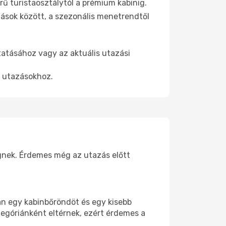
ű turistaosztálytól a prémium kabinig.
ások között, a szezonális menetrendtől
tatásához vagy az aktuális utazási
t utazásokhoz.
ggnek. Érdemes még az utazás előtt
an egy kabinbőröndöt és egy kisebb
tegóriánként eltérnek, ezért érdemes a