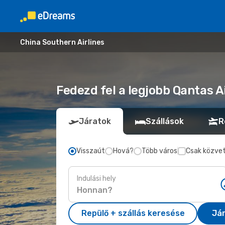
China Southern Airlines
Fedezd fel a legjobb Qantas 
Járatok
Szállások
R
Visszaút
Hová?
Több város
Csak közvet
Indulási hely
Repülő + szállás keresése
Já