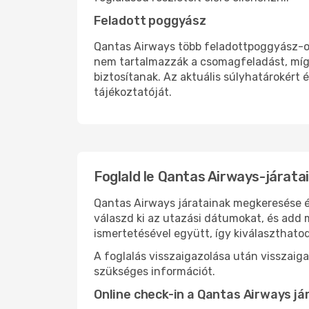
Feladott poggyász
Qantas Airways több feladottpoggyász-opc
nem tartalmazzák a csomagfeladást, míg
biztosítanak. Az aktuális súlyhatárokért é
tájékoztatóját.
Foglald le Qantas Airways-járat
Qantas Airways járatainak megkeresése és
válaszd ki az utazási dátumokat, és add 
ismertetésével együtt, így kiválaszthato
A foglalás visszaigazolása után visszaig
szükséges információt.
Online check-in a Qantas Airways já