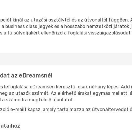
iót kínál az utazási osztálytól és az útvonaltól függően.
 a business class jegyek és a hosszabb nemzetközi járato
s a túlsúlydíjakért ellenőrizd a foglalási visszaigazolásodat
aidat az eDreamsnél
 lefoglalása eDreamsen keresztül csak néhány lépés. Add m
meg az utazók számát. Az elérhető árakat egymás mellett lá
d a számodra megfelelő ajánlatot.
azoló e-mailt kapsz, amely tartalmazza az útvonaltervedet é
rataihoz