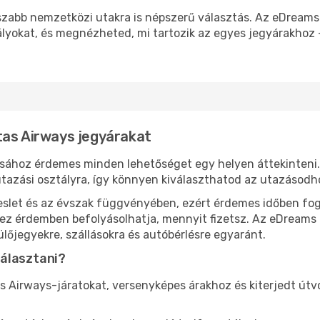
osszabb nemzetközi utakra is népszerű választás. Az eDrea
ályokat, és megnézheted, mi tartozik az egyes jegyárakhoz –
tas Airways jegyárakat
ásához érdemes minden lehetőséget egy helyen áttekinteni
tazási osztályra, így könnyen kiválaszthatod az utazásodho
eslet és az évszak függvényében, ezért érdemes időben fog
l ez érdemben befolyásolhatja, mennyit fizetsz. Az eDreams
lőjegyekre, szállásokra és autóbérlésre egyaránt.
választani?
s Airways-járatokat, versenyképes árakhoz és kiterjedt út