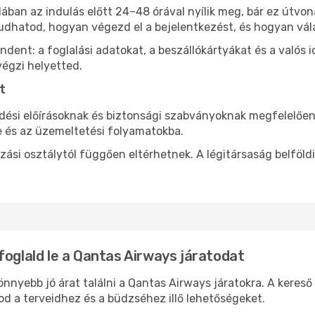
lában az indulás előtt 24–48 órával nyílik meg, bár ez útvo
dhatod, hogyan végezd el a bejelentkezést, és hogyan vála
ent: a foglalási adatokat, a beszállókártyákat és a valós id
végzi helyetted.
t
dési előírásoknak és biztonsági szabványoknak megfelelően
 és az üzemeltetési folyamatokba.
azási osztálytól függően eltérhetnek. A légitársaság belföl
foglald le a Qantas Airways járatodat
nyebb jó árat találni a Qantas Airways járatokra. A kereső 
d a terveidhez és a büdzséhez illő lehetőségeket.