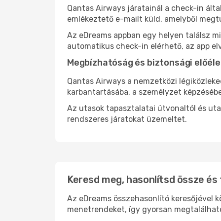
Qantas Airways járatainál a check-in álta
emlékeztető e-mailt küld, amelyből megtu
Az eDreams appban egy helyen találsz mind
automatikus check-in elérhető, az app el
Megbízhatóság és biztonsági előéle
Qantas Airways a nemzetközi légiközleke
karbantartásába, a személyzet képzésébe
Az utasok tapasztalatai útvonaltól és ut
rendszeres járatokat üzemeltet.
Keresd meg, hasonlítsd össze és 
Az eDreams összehasonlító keresőjével kön
menetrendeket, így gyorsan megtalálhato