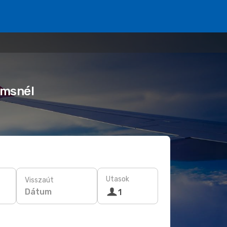
amsnél
Utasok
Visszaút
Dátum
1