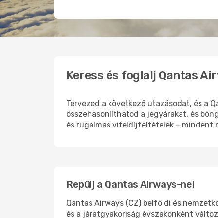
Keress és foglalj Qantas A
Tervezed a következő utazásodat, és a Q
összehasonlíthatod a jegyárakat, és bön
és rugalmas viteldíjfeltételek – mindent
Repülj a Qantas Airways-nel
Qantas Airways (CZ) belföldi és nemzetköz
és a járatgyakoriság évszakonként változ