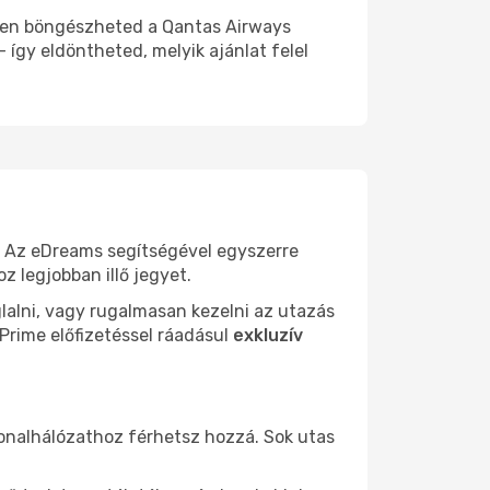
msen böngészheted a Qantas Airways
 így eldöntheted, melyik ajánlat felel
. Az eDreams segítségével egyszerre
z legjobban illő jegyet.
lalni, vagy rugalmasan kezelni az utazás
 Prime előfizetéssel ráadásul
exkluzív
vonalhálózathoz férhetsz hozzá. Sok utas