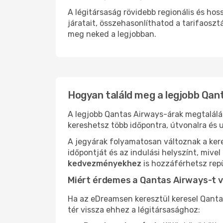
A légitársaság rövidebb regionális és h
járatait, összehasonlíthatod a tarifaoszt
meg neked a legjobban.
Hogyan találd meg a legjobb Qan
A legjobb Qantas Airways-árak megtalál
kereshetsz több időpontra, útvonalra és u
A jegyárak folyamatosan változnak a ker
időpontját és az indulási helyszínt, mive
kedvezményekhez
is hozzáférhetsz repü
Miért érdemes a Qantas Airways-t 
Ha az eDreamsen keresztül keresel Qanta
tér vissza ehhez a légitársasághoz: