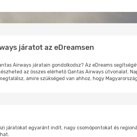
irways járatot az eDreamsen
antas Airways járatain gondolkodsz? Az eDreams segítségév
gészheted az összes elérhető Qantas Airways útvonalat. Na
 megtalálsz, amire szükséged van ahhoz, hogy Magyarország
i járatokat egyaránt indít, nagy csomópontokat és regionáli
hat.