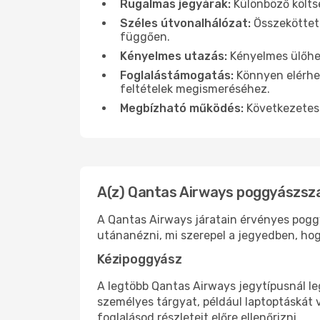
Rugalmas jegyárak:
Különböző költsé
Széles útvonalhálózat:
Összekötteté
függően.
Kényelmes utazás:
Kényelmes ülőhel
Foglalástámogatás:
Könnyen elérhet
feltételek megismeréséhez.
Megbízható működés:
Következetes 
A(z) Qantas Airways poggyászsza
A Qantas Airways járatain érvényes poggy
utánanézni, mi szerepel a jegyedben, hogy
Kézipoggyász
A legtöbb Qantas Airways jegytípusnál le
személyes tárgyat, például laptoptáskát 
foglalásod részleteit előre ellenőrizni.