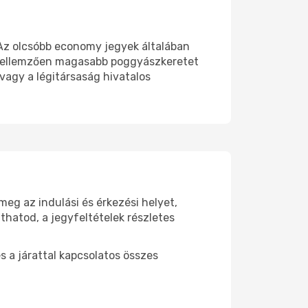
 Az olcsóbb economy jegyek általában
k jellemzően magasabb poggyászkeretet
 vagy a légitársaság hivatalos
eg az indulási és érkezési helyet,
thatod, a jegyfeltételek részletes
s a járattal kapcsolatos összes