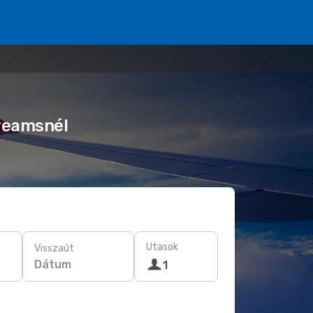
Dreamsnél
Utasok
Visszaút
Dátum
1