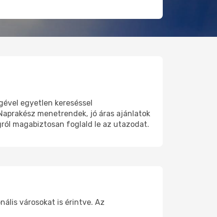
gével egyetlen kereséssel
Naprakész menetrendek, jó áras ajánlatok
ról magabiztosan foglald le az utazodat.
ális városokat is érintve. Az