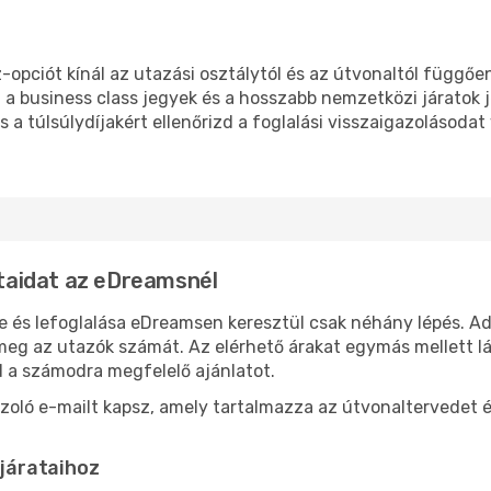
-opciót kínál az utazási osztálytól és az útvonaltól függő
 a business class jegyek és a hosszabb nemzetközi járato
s a túlsúlydíjakért ellenőrizd a foglalási visszaigazolásodat
ataidat az eDreamsnél
e és lefoglalása eDreamsen keresztül csak néhány lépés. Add
meg az utazók számát. Az elérhető árakat egymás mellett lá
d a számodra megfelelő ajánlatot.
azoló e-mailt kapsz, amely tartalmazza az útvonaltervedet é
 járataihoz