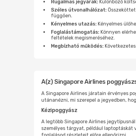
Rugalmas jegyárak:
Különböző költsé
Széles útvonalhálózat:
Összekötteté
függően.
Kényelmes utazás:
Kényelmes ülőhel
Foglalástámogatás:
Könnyen elérhet
feltételek megismeréséhez.
Megbízható működés:
Következetes 
A(z) Singapore Airlines poggyász
A Singapore Airlines járatain érvényes p
utánanézni, mi szerepel a jegyedben, hogy
Kézipoggyász
A legtöbb Singapore Airlines jegytípusnál
személyes tárgyat, például laptoptáskát 
foglalásod részleteit előre ellenőrizni.