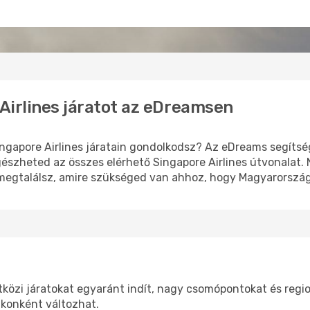
 Airlines járatot az eDreamsen
ngapore Airlines járatain gondolkodsz? Az eDreams segítsé
észheted az összes elérhető Singapore Airlines útvonalat. 
 megtalálsz, amire szükséged van ahhoz, hogy Magyarország
tközi járatokat egyaránt indít, nagy csomópontokat és region
akonként változhat.