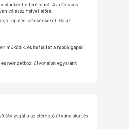
tvonalonként eltérő lehet. Az eDreams
an válassz helyet előre.
ejű repülési értesítéseket. Ha az
ően működik, és befektet a repülőgépek
di és nemzetközi útvonalon egyaránt
ső átvizsgálja az elérhető útvonalakat és