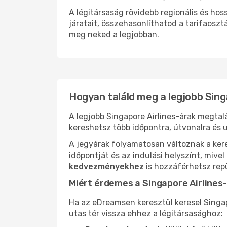
A légitársaság rövidebb regionális és ho
járatait, összehasonlíthatod a tarifaoszt
meg neked a legjobban.
Hogyan találd meg a legjobb Sing
A legjobb Singapore Airlines-árak megta
kereshetsz több időpontra, útvonalra és u
A jegyárak folyamatosan változnak a ker
időpontját és az indulási helyszínt, mive
kedvezményekhez
is hozzáférhetsz repü
Miért érdemes a Singapore Airlines-
Ha az eDreamsen keresztül keresel Singap
utas tér vissza ehhez a légitársasághoz: