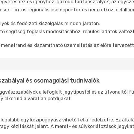
gvetéshez és igényhez igazodó tarifaosztályok, az egyszer
sek fontos regionális csomópontok és nemzetközi célállom
yek és fedélzeti kiszolgálás minden járaton.
ő segítség foglalás módosításához, repülési adatok változ
menetrend és kiszámítható üzemeltetés az előre tervezet
szabályai és csomagolási tudnivalók
oggyászszabályok a lefoglalt jegytípustól és az útvonaltól 
 elkerüld a váratlan pótdíjakat.
 legalább egy kézipoggyász vihető fel a fedélzetre. Ez álta
vagy kézitáskát jelent. A méret- és súlykorlátozások jegyka