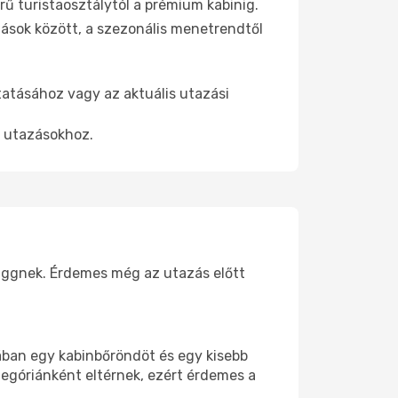
ű turistaosztálytól a prémium kabinig.
ások között, a szezonális menetrendtől
tatásához vagy az aktuális utazási
t utazásokhoz.
függnek. Érdemes még az utazás előtt
lában egy kabinbőröndöt és egy kisebb
tegóriánként eltérnek, ezért érdemes a