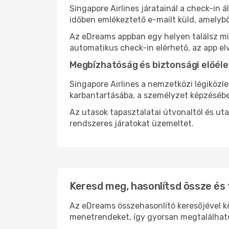
Singapore Airlines járatainál a check-in 
időben emlékeztető e-mailt küld, amelybő
Az eDreams appban egy helyen találsz mind
automatikus check-in elérhető, az app el
Megbízhatóság és biztonsági előéle
Singapore Airlines a nemzetközi légiközl
karbantartásába, a személyzet képzésébe
Az utasok tapasztalatai útvonaltól és ut
rendszeres járatokat üzemeltet.
Keresd meg, hasonlítsd össze és f
Az eDreams összehasonlító keresőjével kön
menetrendeket, így gyorsan megtalálhato