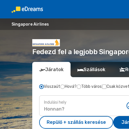
Singapore Airlines
Fedezd fel a legjobb Singapo
Járatok
Szállások
R
Visszaút
Hová?
Több város
Csak közvet
Indulási hely
Repülő + szállás keresése
Já