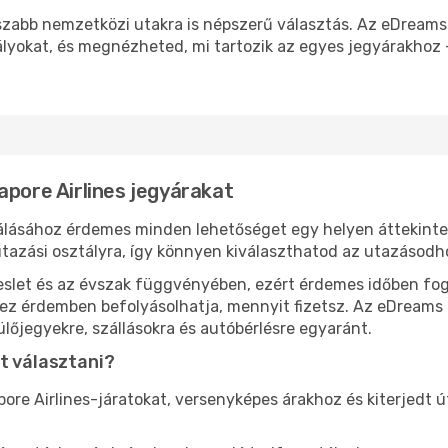
sszabb nemzetközi utakra is népszerű választás. Az eDream
ályokat, és megnézheted, mi tartozik az egyes jegyárakhoz –
apore Airlines jegyárakat
lálásához érdemes minden lehetőséget egy helyen áttekinte
tazási osztályra, így könnyen kiválaszthatod az utazásodho
eslet és az évszak függvényében, ezért érdemes időben fog
l ez érdemben befolyásolhatja, mennyit fizetsz. Az eDreams
lőjegyekre, szállásokra és autóbérlésre egyaránt.
t választani?
ore Airlines-járatokat, versenyképes árakhoz és kiterjedt 