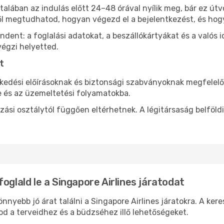
általában az indulás előtt 24–48 órával nyílik meg, bár ez ú
l megtudhatod, hogyan végezd el a bejelentkezést, és hogy
ent: a foglalási adatokat, a beszállókártyákat és a valós id
végzi helyetted.
t
ekedési előírásoknak és biztonsági szabványoknak megfelel
 és az üzemeltetési folyamatokba.
azási osztálytól függően eltérhetnek. A légitársaság belföl
oglald le a Singapore Airlines járatodat
nyebb jó árat találni a Singapore Airlines járatokra. A kere
d a terveidhez és a büdzséhez illő lehetőségeket.