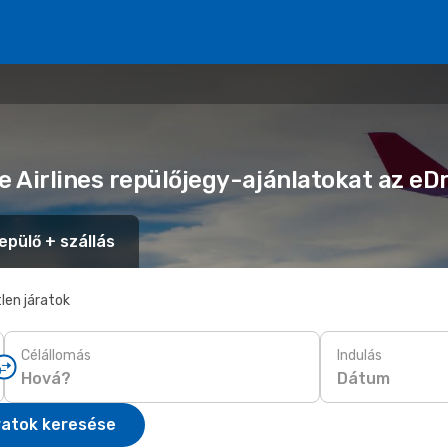
re Airlines repülőjegy-ajánlatokat az e
epülő + szállás
len járatok
Célállomás
Indulás
Dátum
ratok keresése