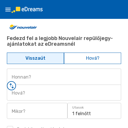
Fedezd fel a legjobb Nouvelair repülőjegy-
ajánlatokat az eDreamsnél
Visszaút
Hová?
Honnan?
Hová?
Utasok
Mikor?
1 felnőtt