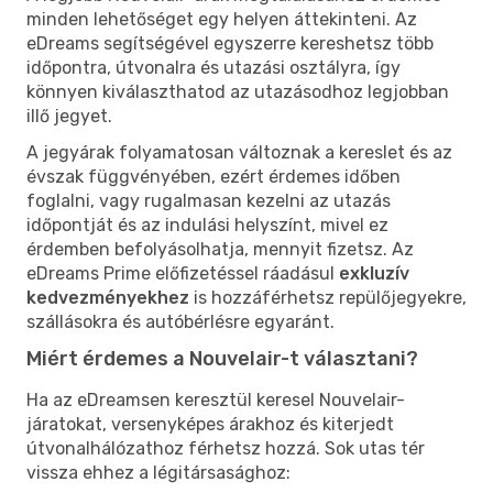
minden lehetőséget egy helyen áttekinteni. Az
eDreams segítségével egyszerre kereshetsz több
időpontra, útvonalra és utazási osztályra, így
könnyen kiválaszthatod az utazásodhoz legjobban
illő jegyet.
A jegyárak folyamatosan változnak a kereslet és az
évszak függvényében, ezért érdemes időben
foglalni, vagy rugalmasan kezelni az utazás
időpontját és az indulási helyszínt, mivel ez
érdemben befolyásolhatja, mennyit fizetsz. Az
eDreams Prime előfizetéssel ráadásul
exkluzív
kedvezményekhez
is hozzáférhetsz repülőjegyekre,
szállásokra és autóbérlésre egyaránt.
Miért érdemes a Nouvelair-t választani?
Ha az eDreamsen keresztül keresel Nouvelair-
járatokat, versenyképes árakhoz és kiterjedt
útvonalhálózathoz férhetsz hozzá. Sok utas tér
vissza ehhez a légitársasághoz: