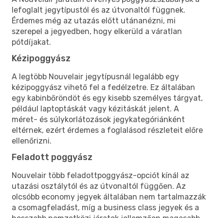
lefoglalt jegytípustól és az útvonaltól függnek.
Érdemes még az utazás előtt utánanézni, mi
szerepel a jegyedben, hogy elkerüld a váratlan
pótdíjakat.
Kézipoggyász
A legtöbb Nouvelair jegytípusnál legalább egy
kézipoggyász vihető fel a fedélzetre. Ez általában
egy kabinbőröndöt és egy kisebb személyes tárgyat,
például laptoptáskát vagy kézitáskát jelent. A
méret- és súlykorlátozások jegykategóriánként
eltérnek, ezért érdemes a foglalásod részleteit előre
ellenőrizni.
Feladott poggyász
Nouvelair több feladottpoggyász-opciót kínál az
utazási osztálytól és az útvonaltól függően. Az
olcsóbb economy jegyek általában nem tartalmazzák
a csomagfeladást, míg a business class jegyek és a