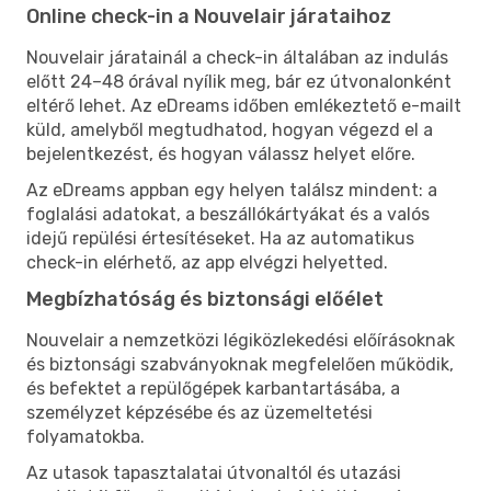
Online check-in a Nouvelair járataihoz
Nouvelair járatainál a check-in általában az indulás
előtt 24–48 órával nyílik meg, bár ez útvonalonként
eltérő lehet. Az eDreams időben emlékeztető e-mailt
küld, amelyből megtudhatod, hogyan végezd el a
bejelentkezést, és hogyan válassz helyet előre.
Az eDreams appban egy helyen találsz mindent: a
foglalási adatokat, a beszállókártyákat és a valós
idejű repülési értesítéseket. Ha az automatikus
check-in elérhető, az app elvégzi helyetted.
Megbízhatóság és biztonsági előélet
Nouvelair a nemzetközi légiközlekedési előírásoknak
és biztonsági szabványoknak megfelelően működik,
és befektet a repülőgépek karbantartásába, a
személyzet képzésébe és az üzemeltetési
folyamatokba.
Az utasok tapasztalatai útvonaltól és utazási