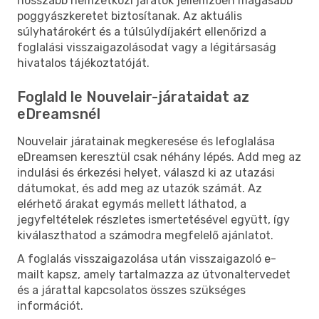
hosszabb nemzetközi járatok jellemzően magasabb
poggyászkeretet biztosítanak. Az aktuális
súlyhatárokért és a túlsúlydíjakért ellenőrizd a
foglalási visszaigazolásodat vagy a légitársaság
hivatalos tájékoztatóját.
Foglald le Nouvelair-járataidat az
eDreamsnél
Nouvelair járatainak megkeresése és lefoglalása
eDreamsen keresztül csak néhány lépés. Add meg az
indulási és érkezési helyet, válaszd ki az utazási
dátumokat, és add meg az utazók számát. Az
elérhető árakat egymás mellett láthatod, a
jegyfeltételek részletes ismertetésével együtt, így
kiválaszthatod a számodra megfelelő ajánlatot.
A foglalás visszaigazolása után visszaigazoló e-
mailt kapsz, amely tartalmazza az útvonaltervedet
és a járattal kapcsolatos összes szükséges
információt.