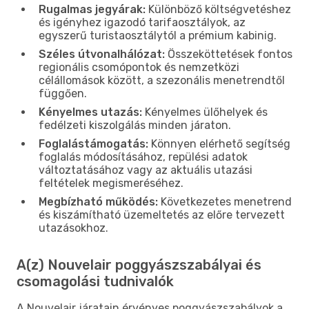
Rugalmas jegyárak:
Különböző költségvetéshez
és igényhez igazodó tarifaosztályok, az
egyszerű turistaosztálytól a prémium kabinig.
Széles útvonalhálózat:
Összeköttetések fontos
regionális csomópontok és nemzetközi
célállomások között, a szezonális menetrendtől
függően.
Kényelmes utazás:
Kényelmes ülőhelyek és
fedélzeti kiszolgálás minden járaton.
Foglalástámogatás:
Könnyen elérhető segítség
foglalás módosításához, repülési adatok
változtatásához vagy az aktuális utazási
feltételek megismeréséhez.
Megbízható működés:
Következetes menetrend
és kiszámítható üzemeltetés az előre tervezett
utazásokhoz.
A(z) Nouvelair poggyászszabályai és
csomagolási tudnivalók
A Nouvelair járatain érvényes poggyászszabályok a