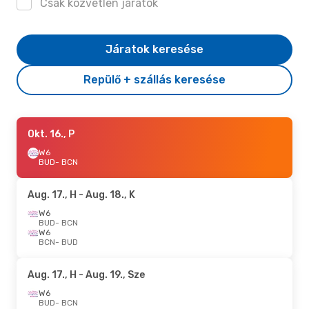
Csak közvetlen járatok
Járatok keresése
Repülő + szállás keresése
Okt. 16., P
W6
BUD
- BCN
Aug. 17., H
- Aug. 18., K
W6
BUD
- BCN
W6
BCN
- BUD
Aug. 17., H
- Aug. 19., Sze
W6
BUD
- BCN