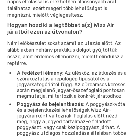
napos eltolással is érezhetően alacsonyabb árat
találhatsz, ezért megéri több lehetőséget is
megnézni, mielőtt véglegesítesz.
Hogyan hozd ki a legtöbbet a(z) Wizz Air
járatból ezen az útvonalon?
Némi előkészület sokat számít az utazás előtt. Az
alábbiakban néhány praktikus dolgot gyűjtöttük
össze, amit érdemes ellenőrizni, mielőtt elindulsz a
reptérre.
A fedélzeti élmény:
Az ülésköz, az étkezés és a
szórakoztatás a repülőgép típusától és a
jegyárkategóriától függ. Az eDreamses keresés
során megjelenő jegyár-összefoglaló pontosan
megmutatja, mi tartozik a konkrét járatodhoz.
Poggyász és bejelentkezés:
A poggyászkvóta
és a bejelentkezési lehetőségek Wizz Air-
jegyáranként változnak. Foglalás előtt nézd
meg, hogy a jegyed tartalmaz-e feladott
poggyászt, vagy csak kézipoggyász járhat. A
poggyász utólagos hozzáadása általában többe