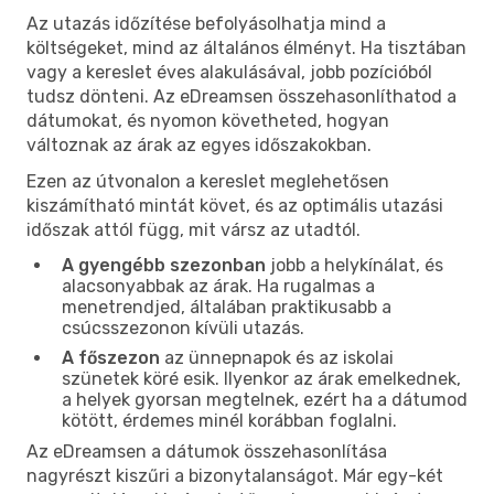
Az utazás időzítése befolyásolhatja mind a
költségeket, mind az általános élményt. Ha tisztában
vagy a kereslet éves alakulásával, jobb pozícióból
tudsz dönteni. Az eDreamsen összehasonlíthatod a
dátumokat, és nyomon követheted, hogyan
változnak az árak az egyes időszakokban.
Ezen az útvonalon a kereslet meglehetősen
kiszámítható mintát követ, és az optimális utazási
időszak attól függ, mit vársz az utadtól.
A gyengébb szezonban
jobb a helykínálat, és
alacsonyabbak az árak. Ha rugalmas a
menetrendjed, általában praktikusabb a
csúcsszezonon kívüli utazás.
A főszezon
az ünnepnapok és az iskolai
szünetek köré esik. Ilyenkor az árak emelkednek,
a helyek gyorsan megtelnek, ezért ha a dátumod
kötött, érdemes minél korábban foglalni.
Az eDreamsen a dátumok összehasonlítása
nagyrészt kiszűri a bizonytalanságot. Már egy-két