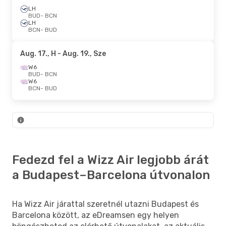
LH
BUD
- BCN
LH
BCN
- BUD
Aug. 17., H
- Aug. 19., Sze
W6
BUD
- BCN
W6
BCN
- BUD
Fedezd fel a Wizz Air legjobb árát
a Budapest–Barcelona útvonalon
Ha Wizz Air járattal szeretnél utazni Budapest és
Barcelona között, az eDreamsen egy helyen