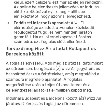
kerül, ezért célszerű ezt már az elején rendezni.
Az online bejelentkezés jellemzően az indulás
előtt kb. 48 órával nyílik meg – állíts be
emlékeztetőt, hogy azonnal elvégezhesd.
Fedélzeti internetkapcsolat:
A Wi-Fi
elérhetősége az adott útvonalon közlekedő
repülőgéptől függ, és nem minden járaton
garantált. Ha az internetkapcsolat fontos
számodra, ezt foglalás előtt ellenőrizd.
Tervezd meg Wizz Air utadat Budapest és
Barcelona között
A foglalás egyszerű. Add meg az utazási dátumokat
az eDreamsen, böngészd a(z) Wizz Air jegyárait, és
hasonlítsd össze a feltételeket, amíg megtalálod a
számodra megfelelő ajánlatot. A foglalás
megerősítése után a teljes útvonaltervet és a
bejelentkezési adatokat e-mailben kapod meg.
Indulnál Budapest és Barcelona között a(z) Wizz Air
járatával? Keress és foglalj az eDreamsen.