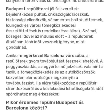
kényelem terén valós különbségek mutatkozhatnak.
Budapest repülőterei
jól felszereltek:
bejelentkezési pultok, önkiszolgáló kioszkok,
biztonsági ellenőrzők, vámmentes boltok, éttermek,
loungeok és városi tömegközlekedési
összeköttetések is rendelkezésre állnak. Számolj
bőséges idővel az indulás előtt – a repülőterek
általában több időt vesznek igénybe, mint
gondolnád.
Amikor
megérkezel Barcelona városába
, a
repülőterek gyors továbbjutást tesznek lehetővé. A
poggyászkiadás, az egyértelmű jelzések, valamint a
taxik, a tömegközlekedés és az autókölcsönzők
közvetlen elérhetősége megkönnyíti a
továbbutazást. Ha előre tájékozódsz a repülőtér
elrendezéséről és a közlekedési lehetőségekről, időt
spórolhatsz meg érkezéskor.
Mikor érdemes repülni Budapest és
Barcelona között?