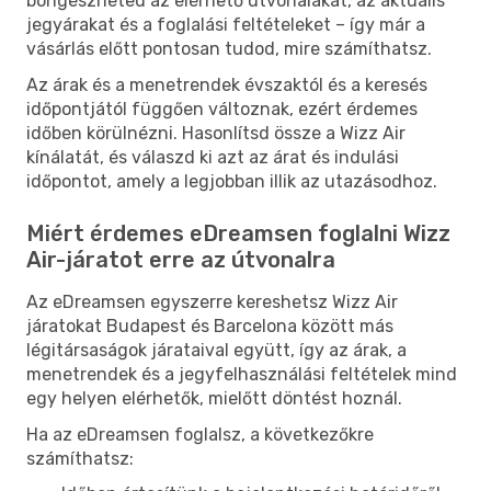
böngészheted az elérhető útvonalakat, az aktuális
jegyárakat és a foglalási feltételeket – így már a
vásárlás előtt pontosan tudod, mire számíthatsz.
Az árak és a menetrendek évszaktól és a keresés
időpontjától függően változnak, ezért érdemes
időben körülnézni. Hasonlítsd össze a Wizz Air
kínálatát, és válaszd ki azt az árat és indulási
időpontot, amely a legjobban illik az utazásodhoz.
Miért érdemes eDreamsen foglalni Wizz
Air-járatot erre az útvonalra
Az eDreamsen egyszerre kereshetsz Wizz Air
járatokat Budapest és Barcelona között más
légitársaságok járataival együtt, így az árak, a
menetrendek és a jegyfelhasználási feltételek mind
egy helyen elérhetők, mielőtt döntést hoznál.
Ha az eDreamsen foglalsz, a következőkre
számíthatsz: