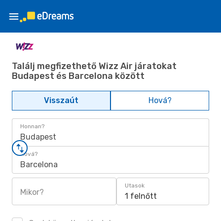
Találj megfizethető Wizz Air járatokat
Budapest és Barcelona között
Visszaút
Hová?
Honnan?
Budapest
Hová?
Barcelona
Utasok
Mikor?
1 felnőtt