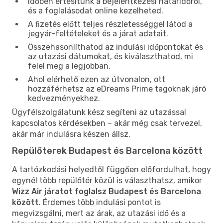
Időben értesítünk a bejelentkezési határidőről,
és a foglalásodat online kezelheted.
A fizetés előtt teljes részletességgel látod a
jegyár-feltételeket és a járat adatait.
Összehasonlíthatod az indulási időpontokat és
az utazási dátumokat, és kiválaszthatod, mi
felel meg a legjobban.
Ahol elérhető ezen az útvonalon, ott
hozzáférhetsz az eDreams Prime tagoknak járó
kedvezményekhez.
Ügyfélszolgálatunk kész segíteni az utazással
kapcsolatos kérdésekben – akár még csak tervezel,
akár már indulásra készen állsz.
Repülőterek Budapest és Barcelona között
A tartózkodási helyedtől függően előfordulhat, hogy
egynél több repülőtér közül is választhatsz, amikor
Wizz Air járatot foglalsz Budapest és Barcelona
között
. Érdemes több indulási pontot is
megvizsgálni, mert az árak, az utazási idő és a