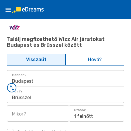
Találj megfizethető Wizz Air járatokat
Budapest és Brüsszel között
Visszaút
Hová?
Honnan?
Budapest
Hová?
Brüsszel
Utasok
Mikor?
1 felnőtt