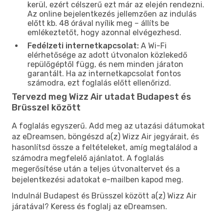
kerül, ezért célszerű ezt már az elején rendezni.
Az online bejelentkezés jellemzően az indulás
előtt kb. 48 órával nyílik meg – állíts be
emlékeztetőt, hogy azonnal elvégezhesd.
Fedélzeti internetkapcsolat:
A Wi-Fi
elérhetősége az adott útvonalon közlekedő
repülőgéptől függ, és nem minden járaton
garantált. Ha az internetkapcsolat fontos
számodra, ezt foglalás előtt ellenőrizd.
Tervezd meg Wizz Air utadat Budapest és
Brüsszel között
A foglalás egyszerű. Add meg az utazási dátumokat
az eDreamsen, böngészd a(z) Wizz Air jegyárait, és
hasonlítsd össze a feltételeket, amíg megtalálod a
számodra megfelelő ajánlatot. A foglalás
megerősítése után a teljes útvonaltervet és a
bejelentkezési adatokat e-mailben kapod meg.
Indulnál Budapest és Brüsszel között a(z) Wizz Air
járatával? Keress és foglalj az eDreamsen.