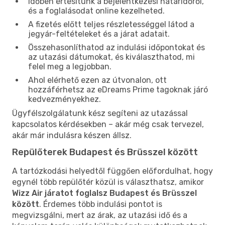
Időben értesítünk a bejelentkezési határidőről,
és a foglalásodat online kezelheted.
A fizetés előtt teljes részletességgel látod a
jegyár-feltételeket és a járat adatait.
Összehasonlíthatod az indulási időpontokat és
az utazási dátumokat, és kiválaszthatod, mi
felel meg a legjobban.
Ahol elérhető ezen az útvonalon, ott
hozzáférhetsz az eDreams Prime tagoknak járó
kedvezményekhez.
Ügyfélszolgálatunk kész segíteni az utazással
kapcsolatos kérdésekben – akár még csak tervezel,
akár már indulásra készen állsz.
Repülőterek Budapest és Brüsszel között
A tartózkodási helyedtől függően előfordulhat, hogy
egynél több repülőtér közül is választhatsz, amikor
Wizz Air járatot foglalsz Budapest és Brüsszel
között
. Érdemes több indulási pontot is
megvizsgálni, mert az árak, az utazási idő és a