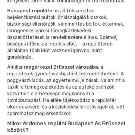
kényelem terén valós különbségek mutatkozhatnak.
Budapest repülőterei
jól felszereltek:
bejelentkezési pultok, önkiszolgáló kioszkok,
biztonsági ellenőrzők, vámmentes boltok, éttermek,
loungeok és városi tömegközlekedési
összeköttetések is rendelkezésre állnak. Számolj
bőséges idővel az indulás előtt – a repülőterek
általában több időt vesznek igénybe, mint
gondolnád.
Amikor
megérkezel Brüsszel városába
, a
repülőterek gyors továbbjutást tesznek lehetővé. A
poggyászkiadás, az egyértelmű jelzések, valamint a
taxik, a tömegközlekedés és az autókölcsönzők
közvetlen elérhetősége megkönnyíti a
továbbutazást. Ha előre tájékozódsz a repülőtér
elrendezéséről és a közlekedési lehetőségekről, időt
spórolhatsz meg érkezéskor.
Mikor érdemes repülni Budapest és Brüsszel
között?