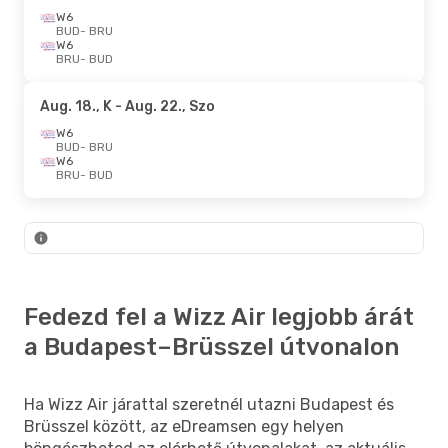
W6
BUD
- BRU
W6
BRU
- BUD
Aug. 18., K
- Aug. 22., Szo
W6
BUD
- BRU
W6
BRU
- BUD
Fedezd fel a Wizz Air legjobb árát
a Budapest–Brüsszel útvonalon
Ha Wizz Air járattal szeretnél utazni Budapest és
Brüsszel között, az eDreamsen egy helyen