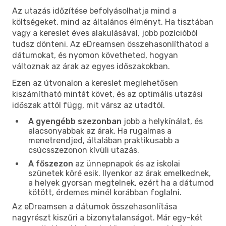
Az utazás időzítése befolyásolhatja mind a
költségeket, mind az általános élményt. Ha tisztában
vagy a kereslet éves alakulásával, jobb pozícióból
tudsz dönteni. Az eDreamsen összehasonlíthatod a
dátumokat, és nyomon követheted, hogyan
változnak az árak az egyes időszakokban.
Ezen az útvonalon a kereslet meglehetősen
kiszámítható mintát követ, és az optimális utazási
időszak attól függ, mit vársz az utadtól.
A gyengébb szezonban
jobb a helykínálat, és
alacsonyabbak az árak. Ha rugalmas a
menetrendjed, általában praktikusabb a
csúcsszezonon kívüli utazás.
A főszezon
az ünnepnapok és az iskolai
szünetek köré esik. Ilyenkor az árak emelkednek,
a helyek gyorsan megtelnek, ezért ha a dátumod
kötött, érdemes minél korábban foglalni.
Az eDreamsen a dátumok összehasonlítása
nagyrészt kiszűri a bizonytalanságot. Már egy-két