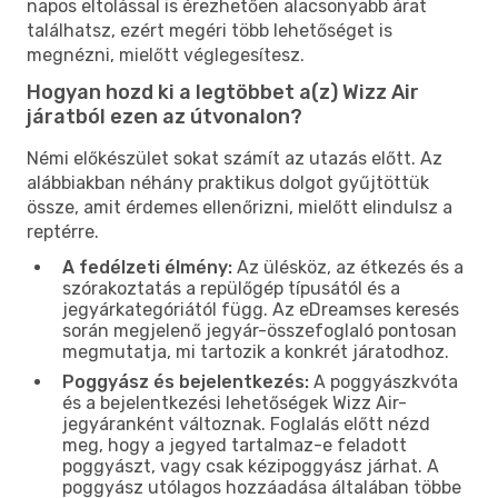
napos eltolással is érezhetően alacsonyabb árat
találhatsz, ezért megéri több lehetőséget is
megnézni, mielőtt véglegesítesz.
Hogyan hozd ki a legtöbbet a(z) Wizz Air
járatból ezen az útvonalon?
Némi előkészület sokat számít az utazás előtt. Az
alábbiakban néhány praktikus dolgot gyűjtöttük
össze, amit érdemes ellenőrizni, mielőtt elindulsz a
reptérre.
A fedélzeti élmény:
Az ülésköz, az étkezés és a
szórakoztatás a repülőgép típusától és a
jegyárkategóriától függ. Az eDreamses keresés
során megjelenő jegyár-összefoglaló pontosan
megmutatja, mi tartozik a konkrét járatodhoz.
Poggyász és bejelentkezés:
A poggyászkvóta
és a bejelentkezési lehetőségek Wizz Air-
jegyáranként változnak. Foglalás előtt nézd
meg, hogy a jegyed tartalmaz-e feladott
poggyászt, vagy csak kézipoggyász járhat. A
poggyász utólagos hozzáadása általában többe