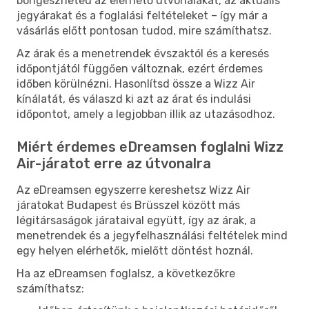
böngészheted az elérhető útvonalakat, az aktuális
jegyárakat és a foglalási feltételeket – így már a
vásárlás előtt pontosan tudod, mire számíthatsz.
Az árak és a menetrendek évszaktól és a keresés
időpontjától függően változnak, ezért érdemes
időben körülnézni. Hasonlítsd össze a Wizz Air
kínálatát, és válaszd ki azt az árat és indulási
időpontot, amely a legjobban illik az utazásodhoz.
Miért érdemes eDreamsen foglalni Wizz
Air-járatot erre az útvonalra
Az eDreamsen egyszerre kereshetsz Wizz Air
járatokat Budapest és Brüsszel között más
légitársaságok járataival együtt, így az árak, a
menetrendek és a jegyfelhasználási feltételek mind
egy helyen elérhetők, mielőtt döntést hoznál.
Ha az eDreamsen foglalsz, a következőkre
számíthatsz: