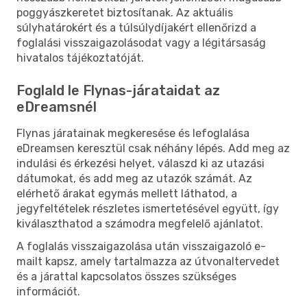
poggyászkeretet biztosítanak. Az aktuális
súlyhatárokért és a túlsúlydíjakért ellenőrizd a
foglalási visszaigazolásodat vagy a légitársaság
hivatalos tájékoztatóját.
Foglald le Flynas-járataidat az
eDreamsnél
Flynas járatainak megkeresése és lefoglalása
eDreamsen keresztül csak néhány lépés. Add meg az
indulási és érkezési helyet, válaszd ki az utazási
dátumokat, és add meg az utazók számát. Az
elérhető árakat egymás mellett láthatod, a
jegyfeltételek részletes ismertetésével együtt, így
kiválaszthatod a számodra megfelelő ajánlatot.
A foglalás visszaigazolása után visszaigazoló e-
mailt kapsz, amely tartalmazza az útvonaltervedet
és a járattal kapcsolatos összes szükséges
információt.