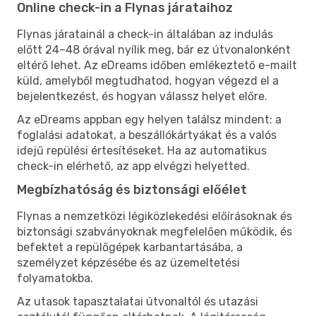
Online check-in a Flynas járataihoz
Flynas járatainál a check-in általában az indulás
előtt 24–48 órával nyílik meg, bár ez útvonalonként
eltérő lehet. Az eDreams időben emlékeztető e-mailt
küld, amelyből megtudhatod, hogyan végezd el a
bejelentkezést, és hogyan válassz helyet előre.
Az eDreams appban egy helyen találsz mindent: a
foglalási adatokat, a beszállókártyákat és a valós
idejű repülési értesítéseket. Ha az automatikus
check-in elérhető, az app elvégzi helyetted.
Megbízhatóság és biztonsági előélet
Flynas a nemzetközi légiközlekedési előírásoknak és
biztonsági szabványoknak megfelelően működik, és
befektet a repülőgépek karbantartásába, a
személyzet képzésébe és az üzemeltetési
folyamatokba.
Az utasok tapasztalatai útvonaltól és utazási