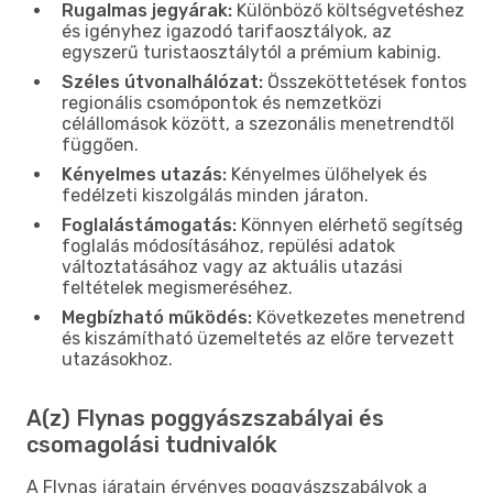
Rugalmas jegyárak:
Különböző költségvetéshez
és igényhez igazodó tarifaosztályok, az
egyszerű turistaosztálytól a prémium kabinig.
Széles útvonalhálózat:
Összeköttetések fontos
regionális csomópontok és nemzetközi
célállomások között, a szezonális menetrendtől
függően.
Kényelmes utazás:
Kényelmes ülőhelyek és
fedélzeti kiszolgálás minden járaton.
Foglalástámogatás:
Könnyen elérhető segítség
foglalás módosításához, repülési adatok
változtatásához vagy az aktuális utazási
feltételek megismeréséhez.
Megbízható működés:
Következetes menetrend
és kiszámítható üzemeltetés az előre tervezett
utazásokhoz.
A(z) Flynas poggyászszabályai és
csomagolási tudnivalók
A Flynas járatain érvényes poggyászszabályok a