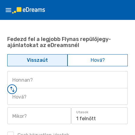
Fedezd fel a legjobb Flynas repülőjegy-
ajánlatokat az eDreamsnél
Visszaút
Hová?
Honnan?
Hová?
Utasok
Mikor?
1 felnőtt