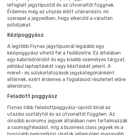
lefoglalt jegytípustól és az útvonaltól függnek.
Érdemes még az utazás előtt utánanézni, mi
szerepel a jegyedben, hogy elkerüld a váratlan
pótdíjakat.
Kézipoggyász
A legtöbb Flynas jegytípusnál legalább egy
kézipoggyász vihető fel a fedélzetre. Ez általában
egy kabinbőröndöt és egy kisebb személyes tárgyat,
például laptoptáskát vagy kézitáskát jelent. A
méret- és súlykorlátozások jegykategóriánként
eltérnek, ezért érdemes a foglalásod részleteit előre
ellenőrizni.
Feladott poggyász
Flynas több feladottpoggyász-opciót kínál az
utazási osztálytól és az útvonaltól függően. Az
olcsóbb economy jegyek általában nem tartalmazzák
a csomagfeladást, míg a business class jegyek és a
hosszabb nemzetközi járatok jellemzően magasabb