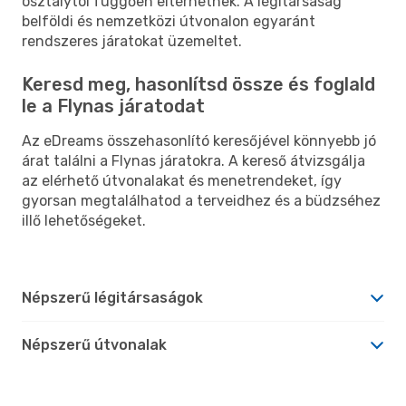
osztálytól függően eltérhetnek. A légitársaság
belföldi és nemzetközi útvonalon egyaránt
rendszeres járatokat üzemeltet.
Keresd meg, hasonlítsd össze és foglald
le a Flynas járatodat
Az eDreams összehasonlító keresőjével könnyebb jó
árat találni a Flynas járatokra. A kereső átvizsgálja
az elérhető útvonalakat és menetrendeket, így
gyorsan megtalálhatod a terveidhez és a büdzséhez
illő lehetőségeket.
Népszerű légitársaságok
Népszerű útvonalak