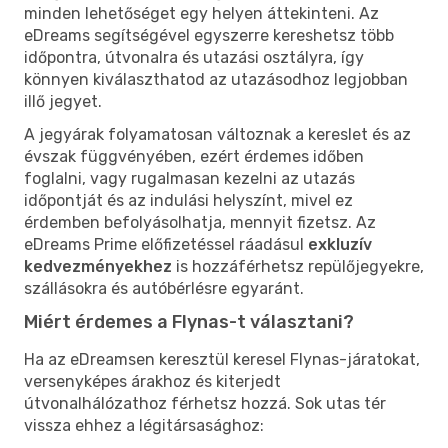
minden lehetőséget egy helyen áttekinteni. Az
eDreams segítségével egyszerre kereshetsz több
időpontra, útvonalra és utazási osztályra, így
könnyen kiválaszthatod az utazásodhoz legjobban
illő jegyet.
A jegyárak folyamatosan változnak a kereslet és az
évszak függvényében, ezért érdemes időben
foglalni, vagy rugalmasan kezelni az utazás
időpontját és az indulási helyszínt, mivel ez
érdemben befolyásolhatja, mennyit fizetsz. Az
eDreams Prime előfizetéssel ráadásul
exkluzív
kedvezményekhez
is hozzáférhetsz repülőjegyekre,
szállásokra és autóbérlésre egyaránt.
Miért érdemes a Flynas-t választani?
Ha az eDreamsen keresztül keresel Flynas-járatokat,
versenyképes árakhoz és kiterjedt
útvonalhálózathoz férhetsz hozzá. Sok utas tér
vissza ehhez a légitársasághoz: