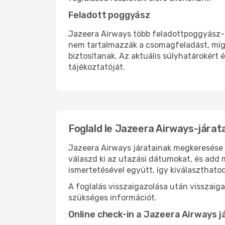
Feladott poggyász
Jazeera Airways több feladottpoggyász-op
nem tartalmazzák a csomagfeladást, míg
biztosítanak. Az aktuális súlyhatárokért é
tájékoztatóját.
Foglald le Jazeera Airways-jára
Jazeera Airways járatainak megkeresése é
válaszd ki az utazási dátumokat, és add 
ismertetésével együtt, így kiválaszthato
A foglalás visszaigazolása után visszaig
szükséges információt.
Online check-in a Jazeera Airways j