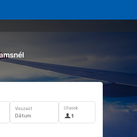
eamsnél
Utasok
Visszaút
Dátum
1