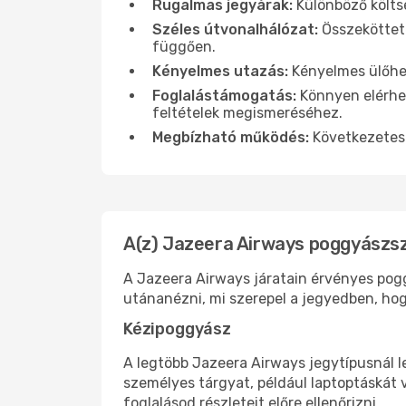
Rugalmas jegyárak:
Különböző költsé
Széles útvonalhálózat:
Összekötteté
függően.
Kényelmes utazás:
Kényelmes ülőhel
Foglalástámogatás:
Könnyen elérhet
feltételek megismeréséhez.
Megbízható működés:
Következetes 
A(z) Jazeera Airways poggyászsz
A Jazeera Airways járatain érvényes pogg
utánanézni, mi szerepel a jegyedben, hogy
Kézipoggyász
A legtöbb Jazeera Airways jegytípusnál l
személyes tárgyat, például laptoptáskát 
foglalásod részleteit előre ellenőrizni.