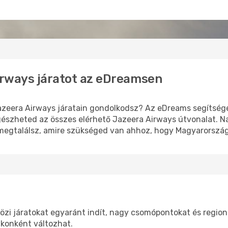
Airways járatot az eDreamsen
azeera Airways járatain gondolkodsz? Az eDreams segítségé
gészheted az összes elérhető Jazeera Airways útvonalat. N
 megtalálsz, amire szükséged van ahhoz, hogy Magyarország
zi járatokat egyaránt indít, nagy csomópontokat és regionál
akonként változhat.