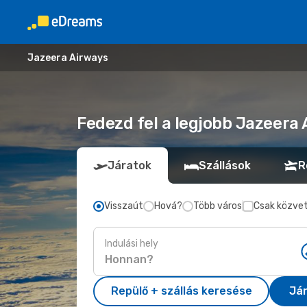
Jazeera Airways
Fedezd fel a legjobb Jazeera
Járatok
Szállások
R
Visszaút
Hová?
Több város
Csak közvet
Indulási hely
Repülő + szállás keresése
Já