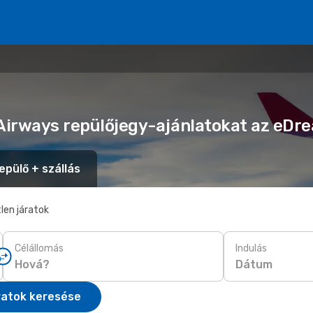
 Airways repülőjegy-ajánlatokat az eDr
epülő + szállás
len járatok
Célállomás
Indulás
Dátum
ratok keresése