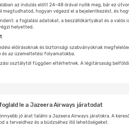
alában az indulás előtt 24–48 órával nyílik meg, bár ez útv
l megtudhatod, hogyan végezd el a bejelentkezést, és hogy
ent: a foglalási adatokat, a beszállókártyákat és a valós id
végzi helyetted.
t
edési előírásoknak és biztonsági szabványoknak megfelelőe
 és az üzemeltetési folyamatokba.
azási osztálytól függően eltérhetnek. A légitársaság belföl
foglald le a Jazeera Airways járatodat
nyebb jó árat találni a Jazeera Airways járatokra. A kereső
d a terveidhez és a büdzséhez illő lehetőségeket.