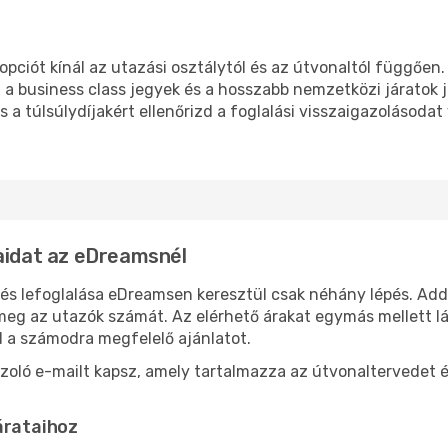
ciót kínál az utazási osztálytól és az útvonaltól függően
 a business class jegyek és a hosszabb nemzetközi járato
s a túlsúlydíjakért ellenőrizd a foglalási visszaigazolásodat
taidat az eDreamsnél
s lefoglalása eDreamsen keresztül csak néhány lépés. Add 
meg az utazók számát. Az elérhető árakat egymás mellett lá
d a számodra megfelelő ajánlatot.
azoló e-mailt kapsz, amely tartalmazza az útvonaltervedet é
árataihoz