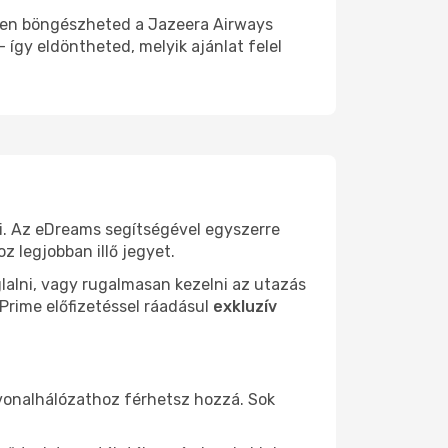
msen böngészheted a Jazeera Airways
 így eldöntheted, melyik ajánlat felel
. Az eDreams segítségével egyszerre
z legjobban illő jegyet.
lalni, vagy rugalmasan kezelni az utazás
 Prime előfizetéssel ráadásul
exkluzív
tvonalhálózathoz férhetsz hozzá. Sok