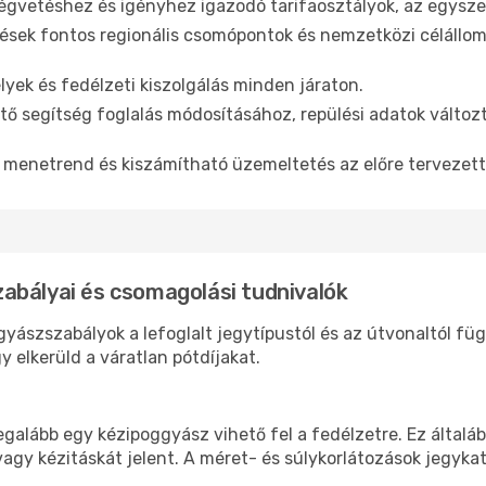
gvetéshez és igényhez igazodó tarifaosztályok, az egyszer
sek fontos regionális csomópontok és nemzetközi célállom
yek és fedélzeti kiszolgálás minden járaton.
ő segítség foglalás módosításához, repülési adatok változ
menetrend és kiszámítható üzemeltetés az előre tervezet
abályai és csomagolási tudnivalók
yászszabályok a lefoglalt jegytípustól és az útvonaltól f
 elkerüld a váratlan pótdíjakat.
egalább egy kézipoggyász vihető fel a fedélzetre. Ez általá
vagy kézitáskát jelent. A méret- és súlykorlátozások jegyka