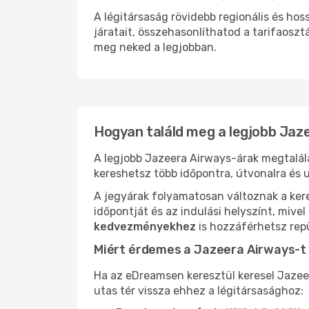
A légitársaság rövidebb regionális és h
járatait, összehasonlíthatod a tarifaoszt
meg neked a legjobban.
Hogyan találd meg a legjobb Jaz
A legjobb Jazeera Airways-árak megtalál
kereshetsz több időpontra, útvonalra és u
A jegyárak folyamatosan változnak a ker
időpontját és az indulási helyszínt, mive
kedvezményekhez
is hozzáférhetsz repü
Miért érdemes a Jazeera Airways-t
Ha az eDreamsen keresztül keresel Jazee
utas tér vissza ehhez a légitársasághoz: