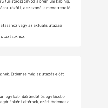
ű turistaosztálytól a prémium kabinig.
ások között, a szezonális menetrendtől
tatásához vagy az aktuális utazási
t utazásokhoz.
üggnek. Érdemes még az utazás előtt
ban egy kabinbőröndöt és egy kisebb
tegóriánként eltérnek, ezért érdemes a