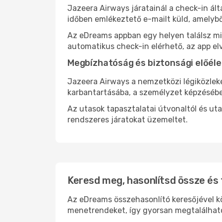
Jazeera Airways járatainál a check-in ált
időben emlékeztető e-mailt küld, amelybő
Az eDreams appban egy helyen találsz mind
automatikus check-in elérhető, az app el
Megbízhatóság és biztonsági előéle
Jazeera Airways a nemzetközi légiközlek
karbantartásába, a személyzet képzésébe
Az utasok tapasztalatai útvonaltól és ut
rendszeres járatokat üzemeltet.
Keresd meg, hasonlítsd össze és 
Az eDreams összehasonlító keresőjével kön
menetrendeket, így gyorsan megtalálhato