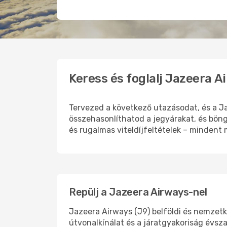
Keress és foglalj Jazeera 
Tervezed a következő utazásodat, és a J
összehasonlíthatod a jegyárakat, és bön
és rugalmas viteldíjfeltételek – mindent
Repülj a Jazeera Airways-nel
Jazeera Airways (J9) belföldi és nemzetkö
útvonalkínálat és a járatgyakoriság évsz