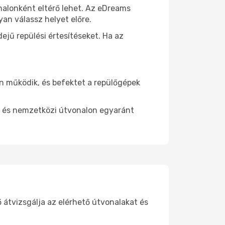
onalonként eltérő lehet. Az eDreams
an válassz helyet előre.
ejű repülési értesítéseket. Ha az
n működik, és befektet a repülőgépek
di és nemzetközi útvonalon egyaránt
 átvizsgálja az elérhető útvonalakat és