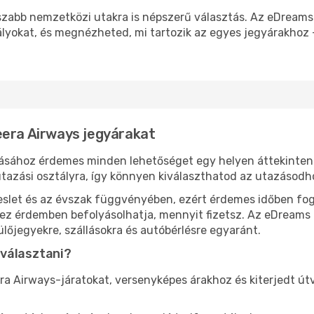
osszabb nemzetközi utakra is népszerű választás. Az eDrea
ályokat, és megnézheted, mi tartozik az egyes jegyárakhoz –
eera Airways jegyárakat
ásához érdemes minden lehetőséget egy helyen áttekinteni
tazási osztályra, így könnyen kiválaszthatod az utazásodho
eslet és az évszak függvényében, ezért érdemes időben fog
l ez érdemben befolyásolhatja, mennyit fizetsz. Az eDreams
lőjegyekre, szállásokra és autóbérlésre egyaránt.
 választani?
ra Airways-járatokat, versenyképes árakhoz és kiterjedt ú