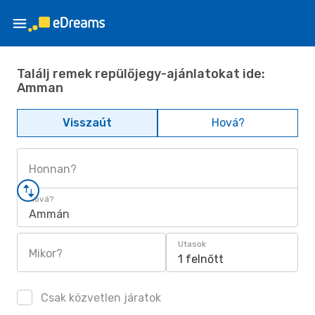
Találj remek repülőjegy-ajánlatokat ide:
Amman
Visszaút
Hová?
Honnan?
Hová?
Ammán
Utasok
Mikor?
1 felnőtt
Csak közvetlen járatok