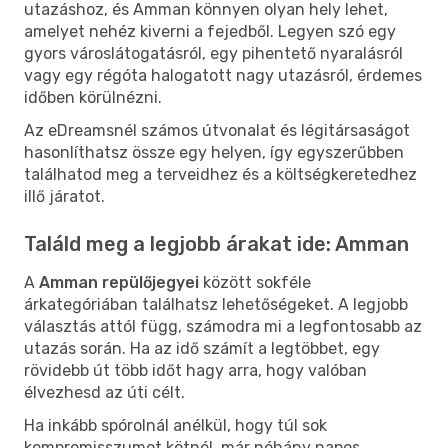
utazáshoz, és Amman könnyen olyan hely lehet,
amelyet nehéz kiverni a fejedből. Legyen szó egy
gyors városlátogatásról, egy pihentető nyaralásról
vagy egy régóta halogatott nagy utazásról, érdemes
időben körülnézni.
Az eDreamsnél számos útvonalat és légitársaságot
hasonlíthatsz össze egy helyen, így egyszerűbben
találhatod meg a terveidhez és a költségkeretedhez
illő járatot.
Találd meg a legjobb árakat ide: Amman
A
Amman repülőjegyei
között sokféle
árkategóriában találhatsz lehetőségeket. A legjobb
választás attól függ, számodra mi a legfontosabb az
utazás során. Ha az idő számít a legtöbbet, egy
rövidebb út több időt hagy arra, hogy valóban
élvezhesd az úti célt.
Ha inkább spórolnál anélkül, hogy túl sok
kompromisszumot kötnél, már néhány napos