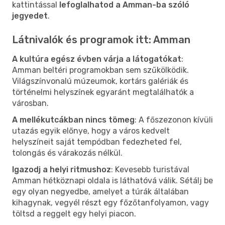
kattintással
lefoglalhatod a Amman-ba szóló
jegyedet
.
Látnivalók és programok itt: Amman
A kultúra egész évben várja a látogatókat
:
Amman beltéri programokban sem szűkölködik.
Világszínvonalú múzeumok, kortárs galériák és
történelmi helyszínek egyaránt megtalálhatók a
városban.
A mellékutcákban nincs tömeg
: A főszezonon kívüli
utazás egyik előnye, hogy a város kedvelt
helyszíneit saját tempódban fedezheted fel,
tolongás és várakozás nélkül.
Igazodj a helyi ritmushoz
: Kevesebb turistával
Amman hétköznapi oldala is láthatóvá válik. Sétálj be
egy olyan negyedbe, amelyet a túrák általában
kihagynak, vegyél részt egy főzőtanfolyamon, vagy
töltsd a reggelt egy helyi piacon.