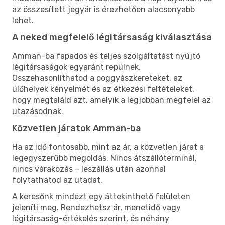
az összesített jegyár is érezhetően alacsonyabb
lehet.
A neked megfelelő légitársaság kiválasztása
Amman-ba fapados és teljes szolgáltatást nyújtó
légitársaságok egyaránt repülnek.
Összehasonlíthatod a poggyászkereteket, az
ülőhelyek kényelmét és az étkezési feltételeket,
hogy megtaláld azt, amelyik a legjobban megfelel az
utazásodnak.
Közvetlen járatok Amman-ba
Ha az idő fontosabb, mint az ár, a közvetlen járat a
legegyszerűbb megoldás. Nincs átszállóterminál,
nincs várakozás – leszállás után azonnal
folytathatod az utadat.
A keresőnk mindezt egy áttekinthető felületen
jeleníti meg. Rendezhetsz ár, menetidő vagy
légitársaság-értékelés szerint, és néhány