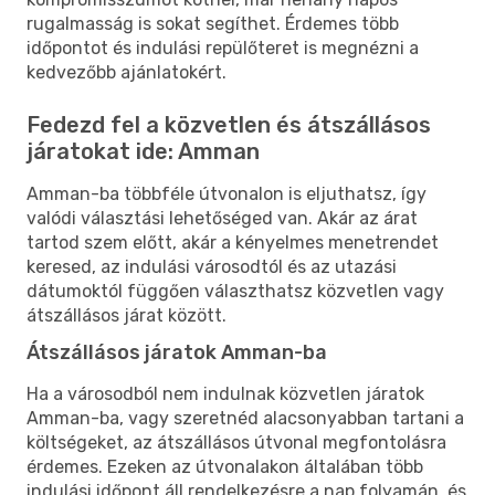
rugalmasság is sokat segíthet. Érdemes több
időpontot és indulási repülőteret is megnézni a
kedvezőbb ajánlatokért.
Fedezd fel a közvetlen és átszállásos
járatokat ide: Amman
Amman-ba többféle útvonalon is eljuthatsz, így
valódi választási lehetőséged van. Akár az árat
tartod szem előtt, akár a kényelmes menetrendet
keresed, az indulási városodtól és az utazási
dátumoktól függően választhatsz közvetlen vagy
átszállásos járat között.
Átszállásos járatok Amman-ba
Ha a városodból nem indulnak közvetlen járatok
Amman-ba, vagy szeretnéd alacsonyabban tartani a
költségeket, az átszállásos útvonal megfontolásra
érdemes. Ezeken az útvonalakon általában több
indulási időpont áll rendelkezésre a nap folyamán, és