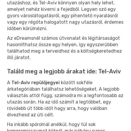
utazáshoz, és Tel-Aviv könnyen olyan hely lehet,
amelyet nehéz kiverni a fejedből. Legyen szó egy
gyors városlátogatásról, egy pihentető nyaralásról
vagy egy régóta halogatott nagy utazásról, érdemes
időben körülnézni.
Az eDreamsnél számos útvonalat és légitársaságot
hasonlíthatsz össze egy helyen, így egyszerűbben
találhatod meg a terveidhez és a költségkeretedhez
illő járatot.
Találd meg a legjobb árakat ide: Tel-Aviv
A
Tel-Aviv repülőjegyei
között sokféle
árkategóriában találhatsz lehetőségeket. A legjobb
választás attól függ, számodra mi a legfontosabb az
utazás során. Ha az idő számít a legtöbbet, egy
rövidebb út több időt hagy arra, hogy valóban
élvezhesd az úti célt.
Ha inkább spórolnál anélkül, hogy túl sok
kompromisszumot kötnél, már néhány napos