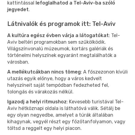
kattintással
lefoglalhatod a Tel-Aviv-ba szóló
jegyedet
.
Látnivalók és programok itt: Tel-Aviv
A kultúra egész évben várja a látogatókat
: Tel-
Aviv beltéri programokban sem szűkölködik.
Világszínvonalú múzeumok, kortárs galériák és
történelmi helyszínek egyaránt megtalálhatók a
városban.
A mellékutcákban nincs tömeg
: A főszezonon kívüli
utazás egyik előnye, hogy a város kedvelt
helyszíneit saját tempódban fedezheted fel,
tolongás és várakozás nélkül.
Igazodj a helyi ritmushoz
: Kevesebb turistával Tel-
Aviv hétköznapi oldala is láthatóvá válik. Sétálj be
egy olyan negyedbe, amelyet a túrák általában
kihagynak, vegyél részt egy főzőtanfolyamon, vagy
töltsd a reggelt egy helyi piacon.