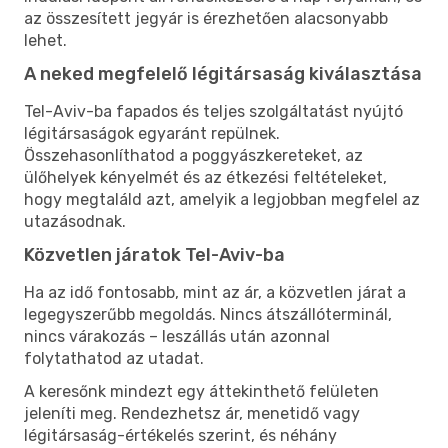
az összesített jegyár is érezhetően alacsonyabb
lehet.
A neked megfelelő légitársaság kiválasztása
Tel-Aviv-ba fapados és teljes szolgáltatást nyújtó
légitársaságok egyaránt repülnek.
Összehasonlíthatod a poggyászkereteket, az
ülőhelyek kényelmét és az étkezési feltételeket,
hogy megtaláld azt, amelyik a legjobban megfelel az
utazásodnak.
Közvetlen járatok Tel-Aviv-ba
Ha az idő fontosabb, mint az ár, a közvetlen járat a
legegyszerűbb megoldás. Nincs átszállóterminál,
nincs várakozás – leszállás után azonnal
folytathatod az utadat.
A keresőnk mindezt egy áttekinthető felületen
jeleníti meg. Rendezhetsz ár, menetidő vagy
légitársaság-értékelés szerint, és néhány