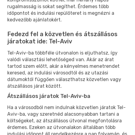
rugalmasság is sokat segíthet. Érdemes több
időpontot és indulási repülőteret is megnézni a
kedvezőbb ajánlatokért.
Fedezd fel a közvetlen és átszállásos
járatokat ide: Tel-Aviv
Tel-Aviv-ba többféle útvonalon is eljuthatsz, így
valódi választási lehetőséged van. Akár az árat
tartod szem előtt, akár a kényelmes menetrendet
keresed, az indulási városodtól és az utazási
dátumoktól függően választhatsz közvetlen vagy
átszállásos járat között.
Átszállásos járatok Tel-Aviv-ba
Ha a városodból nem indulnak közvetlen járatok Tel-
Aviv-ba, vagy szeretnéd alacsonyabban tartani a
költségeket, az átszállásos útvonal megfontolásra
érdemes. Ezeken az útvonalakon általában több
indulási időpont áll rendelkezésre a nap folyamán, és