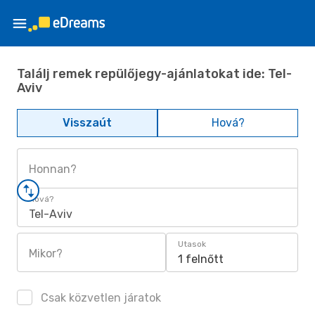
Találj remek repülőjegy-ajánlatokat ide: Tel-
Aviv
Visszaút
Hová?
Honnan?
Hová?
Tel-Aviv
Utasok
Mikor?
1 felnőtt
Csak közvetlen járatok