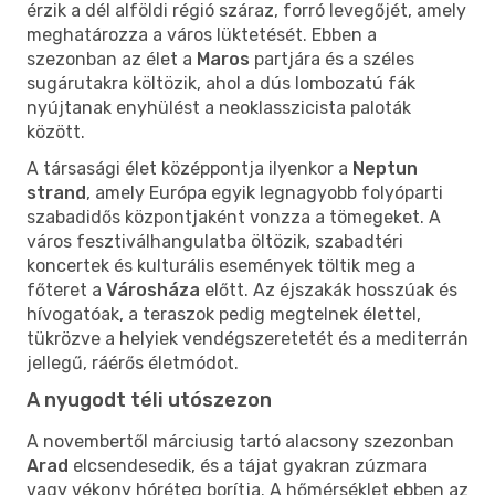
érzik a dél alföldi régió száraz, forró levegőjét, amely
meghatározza a város lüktetését. Ebben a
szezonban az élet a
Maros
partjára és a széles
sugárutakra költözik, ahol a dús lombozatú fák
nyújtanak enyhülést a neoklasszicista paloták
között.
A társasági élet középpontja ilyenkor a
Neptun
strand
, amely Európa egyik legnagyobb folyóparti
szabadidős központjaként vonzza a tömegeket. A
város fesztiválhangulatba öltözik, szabadtéri
koncertek és kulturális események töltik meg a
főteret a
Városháza
előtt. Az éjszakák hosszúak és
hívogatóak, a teraszok pedig megtelnek élettel,
tükrözve a helyiek vendégszeretetét és a mediterrán
jellegű, ráérős életmódot.
A nyugodt téli utószezon
A novembertől márciusig tartó alacsony szezonban
Arad
elcsendesedik, és a tájat gyakran zúzmara
vagy vékony hóréteg borítja. A hőmérséklet ebben az