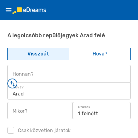
A legolcsóbb repülőjegyek Arad felé
Visszaút
Hová?
Honnan?
Hová?
Arad
Utasok
Mikor?
1 felnőtt
Csak közvetlen járatok