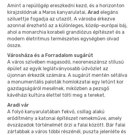
Amint a repülőgép ereszkedni kezd, és a horizonton
kirajzolódnak a Maros kanyarulatai,
Arad
elegáns
sziluettje fogadja az utazót. A városba érkezve
azonnal érezhető az a különleges, közép-európai báj,
ahol a monarchia korabeli grandiózus építészet és a
modern életritmus természetes egységben olvad
össze.
Városháza és a Forradalom sugárút
A város szívében magasodó, neoreneszánsz stílusú
épület az egyik leglátványosabb üdvözlet az
újonnan érkezők számára. A sugárút mentén sétálva
a monumentális paloták homlokzatai egy letűnt kor
gazdagságáról mesélnek, miközben a pezsgő
kávéházi kultúra élettel tölti meg a tereket.
Aradi vár
A folyó kanyarulatában fekvő, csillag alakú
erődítmény a katonai építészet remekműve, amely
évszázadok történelmét őrzi a falai között. Bár falai
zártabbak a város többi részénél, puszta jelenléte és