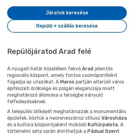
Járatok keresése
Repülő + szállás keresése
Repülőjáratod Arad felé
A nyugati határ közelében fekvő
Arad
jelentős
regionális központ, amely fontos csomópontként
fogadja az utazókat. A
Maros
partján elterülő város
építészeti öröksége és polgári eleganciája miatt
meghatározó állomása a térségbe irányuló
felfedezéseknek.
A település látképét meghatározzák a monumentális
épületek, köztük a neoreneszánsz stílusú
Városháza
és a kultúra központjaként működő
Kultúrpalota
. A
történelmi séta során érinthetjük a
Páduai Szent