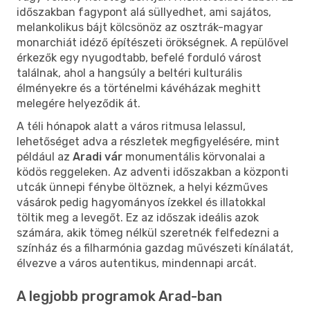
időszakban fagypont alá süllyedhet, ami sajátos,
melankolikus bájt kölcsönöz az osztrák-magyar
monarchiát idéző építészeti örökségnek. A repülővel
érkezők egy nyugodtabb, befelé forduló várost
találnak, ahol a hangsúly a beltéri kulturális
élményekre és a történelmi kávéházak meghitt
melegére helyeződik át.
A téli hónapok alatt a város ritmusa lelassul,
lehetőséget adva a részletek megfigyelésére, mint
például az
Aradi vár
monumentális körvonalai a
ködös reggeleken. Az adventi időszakban a központi
utcák ünnepi fénybe öltöznek, a helyi kézműves
vásárok pedig hagyományos ízekkel és illatokkal
töltik meg a levegőt. Ez az időszak ideális azok
számára, akik tömeg nélkül szeretnék felfedezni a
színház és a filharmónia gazdag művészeti kínálatát,
élvezve a város autentikus, mindennapi arcát.
A legjobb programok Arad-ban