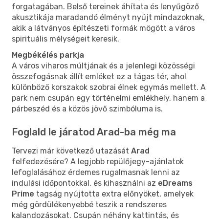
forgatagában. Belső tereinek áhítata és lenyűgöző
akusztikája maradandó élményt nyújt mindazoknak,
akik a látványos építészeti formák mögött a város
spirituális mélységeit keresik.
Megbékélés parkja
A város viharos múltjának és a jelenlegi közösségi
összefogásnak állít emléket ez a tágas tér, ahol
különböző korszakok szobrai élnek egymás mellett. A
park nem csupán egy történelmi emlékhely, hanem a
párbeszéd és a közös jövő szimbóluma is.
Foglald le járatod Arad-ba még ma
Tervezi már következő utazását
Arad
felfedezésére? A legjobb repülőjegy-ajánlatok
lefoglalásához érdemes rugalmasnak lenni az
indulási időpontokkal, és kihasználni az
eDreams
Prime
tagság nyújtotta extra előnyöket, amelyek
még gördülékenyebbé teszik a rendszeres
kalandozásokat. Csupán néhány kattintás, és