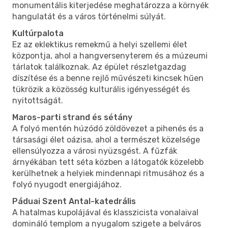
monumentális kiterjedése meghatározza a környék
hangulatát és a város történelmi súlyát.
Kultúrpalota
Ez az eklektikus remekmű a helyi szellemi élet
központja, ahol a hangversenyterem és a múzeumi
tárlatok találkoznak. Az épület részletgazdag
díszítése és a benne rejlő művészeti kincsek hűen
tükrözik a közösség kulturális igényességét és
nyitottságát.
Maros-parti strand és sétány
A folyó mentén húzódó zöldövezet a pihenés és a
társasági élet oázisa, ahol a természet közelsége
ellensúlyozza a városi nyüzsgést. A fűzfák
árnyékában tett séta közben a látogatók közelebb
kerülhetnek a helyiek mindennapi ritmusához és a
folyó nyugodt energiájához.
Páduai Szent Antal-katedrális
A hatalmas kupolájával és klasszicista vonalaival
domináló templom a nyugalom szigete a belváros