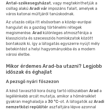
Antal-székesegyházat
, vagy megtekinthetjük a
csillag alakú
Aradi vár
impozáns falait, amelyek a
város katonai múltjáról tanúskodnak.
Az utazás célja itt elsősorban a közép-európai
hangulat és a gazdag történelmi rétegek
megismerése.
Arad
különleges atmoszférája a
klasszicista és szecessziós homlokzatok között
bontakozik ki, így a látogatás egyszerre nyújt mély
betekintést a helyi hagyományokba és a modern
városi életbe.
Mikor érdemes Arad-ba utazni? Legjobb
időszak és éghajlat
A pezsgő nyári főszezon
A késő tavasztól kora őszig tartó időszakban
Arad
a
legélénkebb arcát mutatja, amikor a hőmérséklet
gyakran meghaladja a
30 °C
-ot. A látogatók az
Aradi
nemzetközi repülőtér
aszfaltjára lépve azonnal