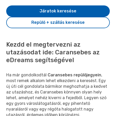
Járatok keresése
Repülő + szállás keresése
Kezdd el megtervezni az
utazásodat ide: Caransebes az
eDreams segítségével
Ha már gondolkodtál
Caransebes repülőjegyein
,
most remek alkalom lehet elkezdeni a keresést. Egy
új úti cél gondolata bármikor meghozhatja a kedvet
az utazáshoz, és Caransebes könnyen olyan hely
lehet, amelyet nehéz kiverni a fejedből. Legyen szó
egy gyors városlátogatásról, egy pihentető
nyaralásról vagy egy régóta halogatott nagy
utazásról, érdemes időben körülnézni.