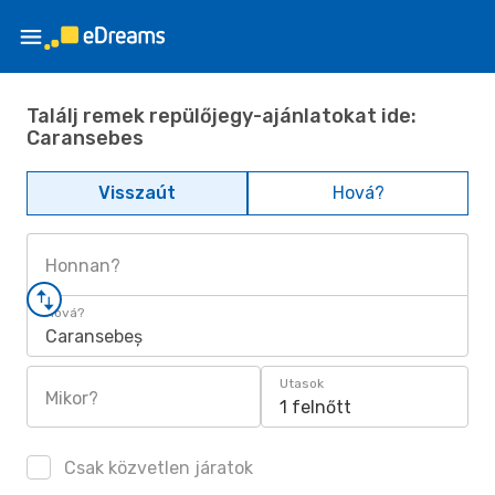
Találj remek repülőjegy-ajánlatokat ide:
Caransebes
Visszaút
Hová?
Honnan?
Hová?
Caransebeș
Utasok
Mikor?
1 felnőtt
Csak közvetlen járatok