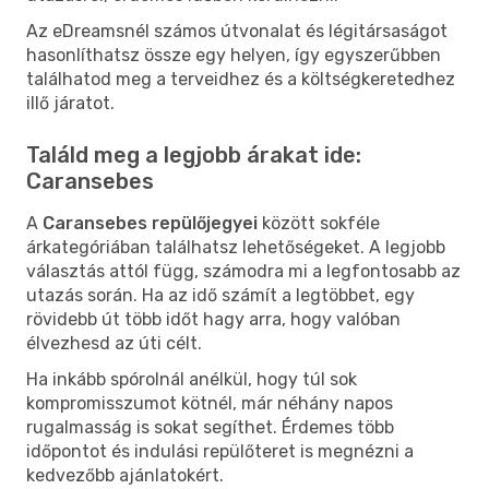
Az eDreamsnél számos útvonalat és légitársaságot
hasonlíthatsz össze egy helyen, így egyszerűbben
találhatod meg a terveidhez és a költségkeretedhez
illő járatot.
Találd meg a legjobb árakat ide:
Caransebes
A
Caransebes repülőjegyei
között sokféle
árkategóriában találhatsz lehetőségeket. A legjobb
választás attól függ, számodra mi a legfontosabb az
utazás során. Ha az idő számít a legtöbbet, egy
rövidebb út több időt hagy arra, hogy valóban
élvezhesd az úti célt.
Ha inkább spórolnál anélkül, hogy túl sok
kompromisszumot kötnél, már néhány napos
rugalmasság is sokat segíthet. Érdemes több
időpontot és indulási repülőteret is megnézni a
kedvezőbb ajánlatokért.