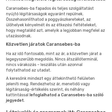
Caransebes-ba fapados és teljes szolgáltatást
nyújtó légitársaságok egyaránt repülnek.
Összehasonlíthatod a poggyászkereteket, az
ülőhelyek kényelmét és az étkezési feltételeket,
hogy megtaláld azt, amelyik a legjobban megfelel az
utazásodnak.
Közvetlen járatok Caransebes-ba
Ha az idő fontosabb, mint az ár, a közvetlen járat a
legegyszerűbb megoldás. Nincs átszállóterminál,
nincs várakozás – leszállás után azonnal
folytathatod az utadat.
A keresőnk mindezt egy áttekinthető felületen
jeleníti meg. Rendezhetsz ár, menetidő vagy
légitársaság-értékelés szerint, és néhány
kattintással
lefoglalhatod a Caransebes-ba szóló
jegyedet
.