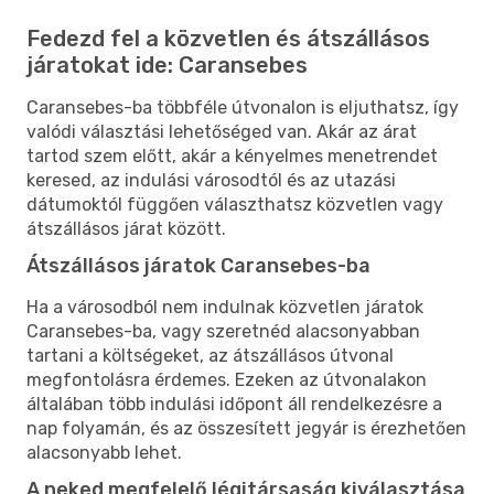
Fedezd fel a közvetlen és átszállásos
járatokat ide: Caransebes
Caransebes-ba többféle útvonalon is eljuthatsz, így
valódi választási lehetőséged van. Akár az árat
tartod szem előtt, akár a kényelmes menetrendet
keresed, az indulási városodtól és az utazási
dátumoktól függően választhatsz közvetlen vagy
átszállásos járat között.
Átszállásos járatok Caransebes-ba
Ha a városodból nem indulnak közvetlen járatok
Caransebes-ba, vagy szeretnéd alacsonyabban
tartani a költségeket, az átszállásos útvonal
megfontolásra érdemes. Ezeken az útvonalakon
általában több indulási időpont áll rendelkezésre a
nap folyamán, és az összesített jegyár is érezhetően
alacsonyabb lehet.
A neked megfelelő légitársaság kiválasztása