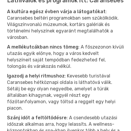
Látnivalók és programok itt: Caransebes
A kultúra egész évben várja a látogatókat
:
Caransebes beltéri programokban sem szűkölködik.
Világszínvonalú múzeumok, kortárs galériák és
történelmi helyszínek egyaránt megtalálhatók a
városban.
A mellékutcákban nincs tömeg
: A főszezonon kívüli
utazás egyik előnye, hogy a város kedvelt
helyszíneit saját tempódban fedezheted fel,
tolongás és várakozás nélkül.
Igazodj a helyi ritmushoz
: Kevesebb turistával
Caransebes hétköznapi oldala is láthatóvá válik.
Sétálj be egy olyan negyedbe, amelyet a túrák
általában kihagynak, vegyél részt egy
főzőtanfolyamon, vagy töltsd a reggelt egy helyi
piacon.
Szánj időt a feltöltődésre
: A csendesebb utazási
időszak alkalmas arra, hogy lelassíts. A wellness-
központokban és spa-kban ilyenkor több a hely és a