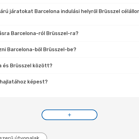
rú járatokat Barcelona indulási helyről Brüsszel célál
lásra Barcelona-ról Brüsszel-ra?
zni Barcelona-ből Brüsszel-be?
na és Brüsszel között?
ghajlatához képest?
szerű útvonalak