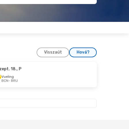
Visszaút
Hová?
zept. 18., P
Vueling
BCN
- BRU