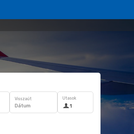
Utasok
Visszaút
Dátum
1