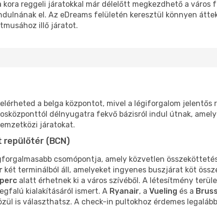
kora reggeli járatokkal már délelőtt megkezdhető a város fe
ndulnának el. Az eDreams felületén keresztül könnyen átte
tmusához illő járatot.
elérheted a belga központot, mivel a légiforgalom jelentő
árosközponttól délnyugatra fekvő bázisról indul útnak, amel
nemzetközi járatokat.
t repülőtér (BCN)
gforgalmasabb csomópontja, amely közvetlen összeköttetést
r
két terminálból áll, amelyeket ingyenes buszjárat köt össz
 perc
alatt érhetnek ki a város szívéből. A létesítmény terü
gfalú kialakításáról ismert. A
Ryanair
, a
Vueling
és a
Bruss
özül is választhatsz. A check-in pultokhoz érdemes legaláb