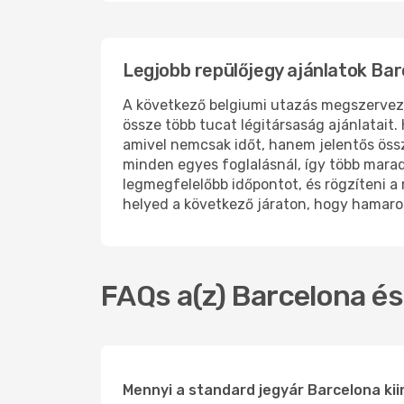
Legjobb repülőjegy ajánlatok Bar
A következő belgiumi utazás megszerve
össze több tucat légitársaság ajánlatait
amivel nemcsak időt, hanem jelentős öss
minden egyes foglalásnál, így több marad 
legmegfelelőbb időpontot, és rögzíteni a
helyed a következő járaton, hogy hamaro
FAQs a(z) Barcelona és
Mennyi a standard jegyár Barcelona kiin