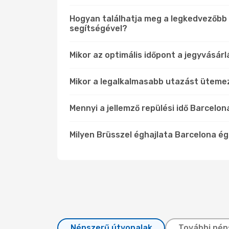
Hogyan találhatja meg a legkedvezőbb á
segítségével?
Mikor az optimális időpont a jegyvásár
Mikor a legalkalmasabb utazást üteme
Mennyi a jellemző repülési idő Barcelo
Milyen Brüsszel éghajlata Barcelona é
Népszerű útvonalak
További nép