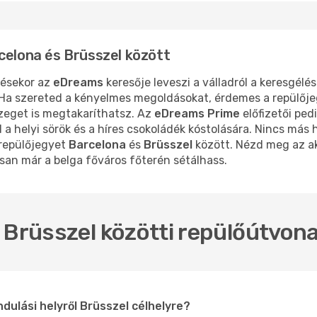
celona és Brüsszel között
zésekor az
eDreams
keresője leveszi a válladról a keresgélés
. Ha szereted a kényelmes megoldásokat, érdemes a repülője
zeget is megtakaríthatsz. Az
eDreams Prime
előfizetői pe
a helyi sörök és a híres csokoládék kóstolására. Nincs más 
 repülőjegyet
Barcelona
és
Brüsszel
között. Nézd meg az akt
san már a belga főváros főterén sétálhass.
 Brüsszel közötti repülőútvona
dulási helyről Brüsszel célhelyre?