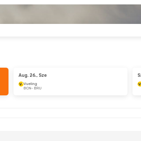
Aug. 26., Sze
S
Vueling
BCN
- BRU