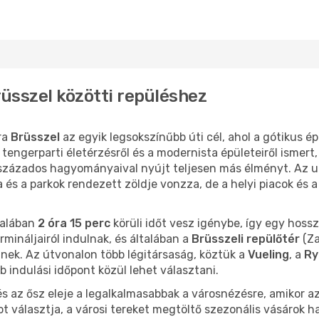
üsszel közötti repüléshez
ra
Brüsszel
az egyik legsokszínűbb úti cél, ahol a gótikus é
 tengerparti életérzésről és a modernista épületeiről ismert,
évszázados hagyományaival nyújt teljesen más élményt. Az 
s a parkok rendezett zöldje vonzza, de a helyi piacok és 
talában
2 óra 15 perc
körüli időt vesz igénybe, így egy hoss
rmináljairól indulnak, és általában a
Brüsszeli repülőtér
(Za
znek. Az útvonalon több légitársaság, köztük a
Vueling
, a
Ry
 indulási időpont közül lehet választani.
 és az ősz eleje a legalkalmasabbak a városnézésre, amikor a
kot választja, a városi tereket megtöltő szezonális vásárok 