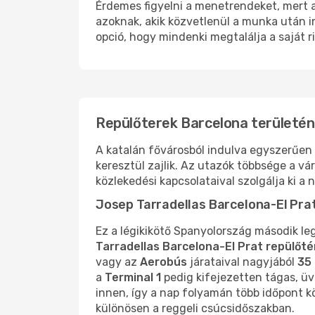
Érdemes figyelni a menetrendeket, mert a 
azoknak, akik közvetlenül a munka után i
opció, hogy mindenki megtalálja a saját ri
Repülőterek Barcelona területén
A katalán fővárosból indulva egyszerűen 
keresztül zajlik. Az utazók többsége a v
közlekedési kapcsolataival szolgálja ki a 
Josep Tarradellas Barcelona-El Pra
Ez a légikikötő Spanyolország második le
Tarradellas Barcelona-El Prat repülőté
vagy az
Aerobús
járataival nagyjából
35
a
Terminal 1
pedig kifejezetten tágas, üve
innen, így a nap folyamán több időpont k
különösen a reggeli csúcsidőszakban.