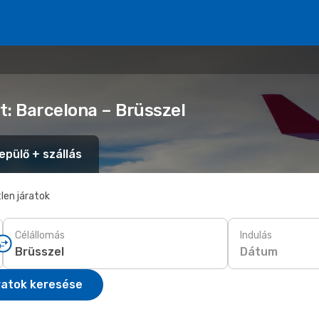
t: Barcelona – Brüsszel
epülő + szállás
len járatok
Célállomás
Indulás
Dátum
ratok keresése