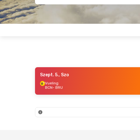
Szept. 5., Szo
Szept. 7., H
- Szept. 14., H
Vueling
BCN
- BRU
Vueling
BCN
- BRU
Vueling
BRU
- BCN