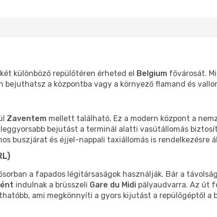
 két különböző repülőtéren érheted el
Belgium
fővárosát. Mi
n bejuthatsz a központba vagy a környező flamand és vallon
ül
Zaventem
mellett található. Ez a modern központ a nemz
 leggyorsabb bejutást a terminál alatti vasútállomás biztos
os buszjárat és éjjel-nappali taxiállomás is rendelkezésre ál
RL)
sősorban a fapados légitársaságok használják. Bár a távolsá
ként
indulnak a brüsszeli
Gare du Midi
pályaudvarra. Az út f
áthatóbb, ami megkönnyíti a gyors kijutást a repülőgéptől a