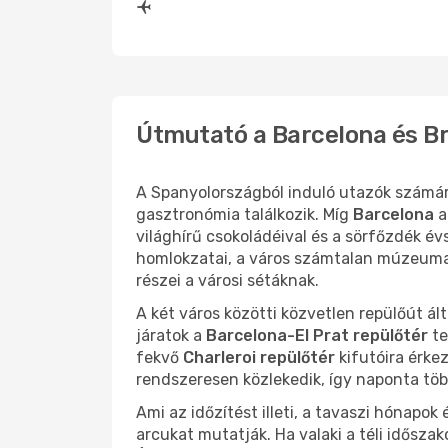
Útmutató a Barcelona és Br
A Spanyolországból induló utazók számá
gasztronómia találkozik. Míg
Barcelona
a
világhírű csokoládéival és a sörfőzdék 
homlokzatai, a város számtalan múzeuma é
részei a városi sétáknak.
A két város közötti közvetlen repülőút ál
járatok a
Barcelona-El Prat repülőtér
te
fekvő
Charleroi repülőtér
kifutóira érke
rendszeresen közlekedik, így naponta több
Ami az időzítést illeti, a tavaszi hónapok
arcukat mutatják. Ha valaki a téli idősza