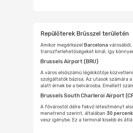
Repülőterek Brüsszel területén
Amikor megérkezel
Barcelona
városából,
transzferlehetőségeket kínál, így könnye
Brussels Airport (BRU)
A város elsőszámú légikikötője közvetlen
szolgáltatók bázisa. Az utasok számára a
alatt érnek be a belvárosba. Emellett szám
Brussels South Charleroi Airport (C
A fővárostól délre fekvő létesítményt el
menetrend szerint, általában
30 percen
vesz igénybe. Ez a terminál kisebb és átl