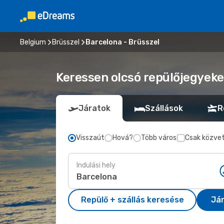
Belgium
Brüsszel
Barcelona - Brüsszel
Keressen olcsó repülőjegyeke
Járatok
Szállások
R
Visszaút
Hová?
Több város
Csak közvet
Indulási hely
Repülő + szállás keresése
Já