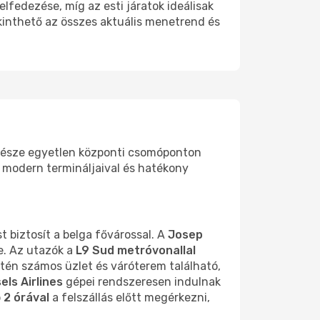
lfedezése, míg az esti járatok ideálisak
kinthető az összes aktuális menetrend és
s része egyetlen központi csomóponton
y modern termináljaival és hatékony
 biztosít a belga fővárossal. A
Josep
e. Az utazók a
L9 Sud metróvonallal
letén számos üzlet és váróterem található,
els Airlines
gépei rendszeresen indulnak
b
2 órával
a felszállás előtt megérkezni,