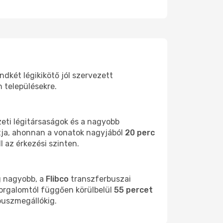
ndkét légikikötő jól szervezett
 településekre.
eti légitársaságok és a nagyobb
ítja, ahonnan a vonatok nagyjából
20 perc
l az érkezési szinten.
g nagyobb, a
Flibco
transzferbuszai
orgalomtól függően körülbelül
55 percet
 buszmegállókig.