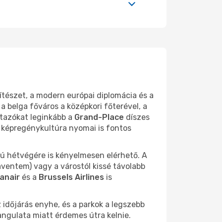
pítészet, a modern európai diplomácia és a
 a belga főváros a középkori főterével, a
utazókat leginkább a
Grand-Place
díszes
a képregénykultúra nyomai is fontos
zú hétvégére is kényelmesen elérhető. A
ventem) vagy a várostól kissé távolabb
anair
és a
Brussels Airlines
is
z időjárás enyhe, és a parkok a legszebb
hangulata miatt érdemes útra kelnie.