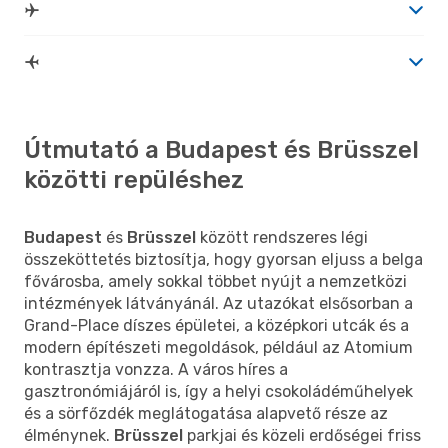
Útmutató a Budapest és Brüsszel
közötti repüléshez
Budapest
és
Brüsszel
között rendszeres légi
összeköttetés biztosítja, hogy gyorsan eljuss a belga
fővárosba, amely sokkal többet nyújt a nemzetközi
intézmények látványánál. Az utazókat elsősorban a
Grand-Place díszes épületei, a középkori utcák és a
modern építészeti megoldások, például az Atomium
kontrasztja vonzza. A város híres a
gasztronómiájáról is, így a helyi csokoládéműhelyek
és a sörfőzdék meglátogatása alapvető része az
élménynek.
Brüsszel
parkjai és közeli erdőségei friss