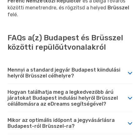
Ferenc Nemzetközi Repülőtér
és a belga főváros
közötti menetrendre, és rögzítsd a helyed
Brüsszel
felé.
FAQs a(z) Budapest és Brüsszel
közötti repülőútvonalakról
Mennyi a standard jegyár Budapest kiindulási
helyről Brüsszel célhelyre?
Hogyan találhatja meg a legkedvezőbb árú
járatokat Budapest indulási helyről Brüsszel
célállomásra az eDreams segítségével?
Mikor az optimális időpont a jegyvásárlásra
Budapest-ról Brüsszel-ra?