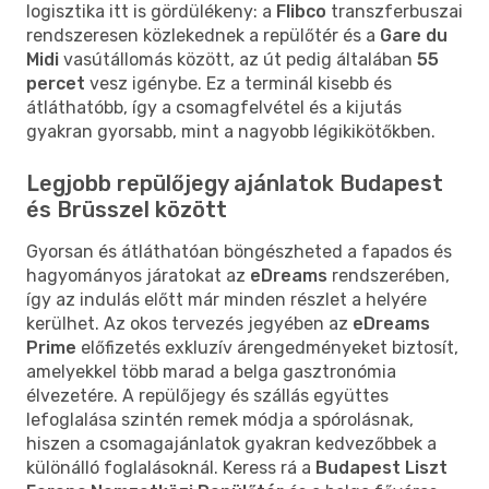
logisztika itt is gördülékeny: a
Flibco
transzferbuszai
rendszeresen közlekednek a repülőtér és a
Gare du
Midi
vasútállomás között, az út pedig általában
55
percet
vesz igénybe. Ez a terminál kisebb és
átláthatóbb, így a csomagfelvétel és a kijutás
gyakran gyorsabb, mint a nagyobb légikikötőkben.
Legjobb repülőjegy ajánlatok Budapest
és Brüsszel között
Gyorsan és átláthatóan böngészheted a fapados és
hagyományos járatokat az
eDreams
rendszerében,
így az indulás előtt már minden részlet a helyére
kerülhet. Az okos tervezés jegyében az
eDreams
Prime
előfizetés exkluzív árengedményeket biztosít,
amelyekkel több marad a belga gasztronómia
élvezetére. A repülőjegy és szállás együttes
lefoglalása szintén remek módja a spórolásnak,
hiszen a csomagajánlatok gyakran kedvezőbbek a
különálló foglalásoknál. Keress rá a
Budapest Liszt