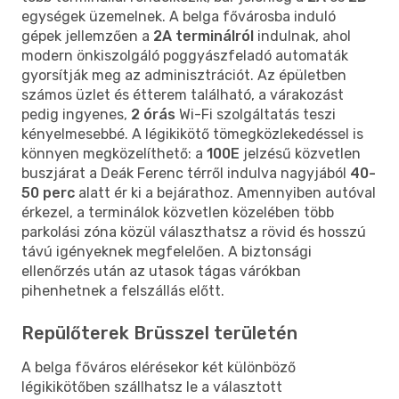
egységek üzemelnek. A belga fővárosba induló
gépek jellemzően a
2A terminálról
indulnak, ahol
modern önkiszolgáló poggyászfeladó automaták
gyorsítják meg az adminisztrációt. Az épületben
számos üzlet és étterem található, a várakozást
pedig ingyenes,
2 órás
Wi-Fi szolgáltatás teszi
kényelmesebbé. A légikikötő tömegközlekedéssel is
könnyen megközelíthető: a
100E
jelzésű közvetlen
buszjárat a Deák Ferenc térről indulva nagyjából
40-
50 perc
alatt ér ki a bejárathoz. Amennyiben autóval
érkezel, a terminálok közvetlen közelében több
parkolási zóna közül választhatsz a rövid és hosszú
távú igényeknek megfelelően. A biztonsági
ellenőrzés után az utasok tágas várókban
pihenhetnek a felszállás előtt.
Repülőterek Brüsszel területén
A belga főváros elérésekor két különböző
légikikötőben szállhatsz le a választott