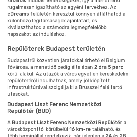
kínálnak indulási lehetőségeket, így a menetrend
rugalmasan igazítható az egyéni tervekhez. Az
eDreams
felületén keresztül könnyen átláthatod a
különböző légitársaságok ajánlatait, és
kiválaszthatod a számodra legmegfelelőbb
napszakot az induláshoz.
Repülőterek Budapest területén
Budapestről közvetlen járatokkal érhető el Belgium
fővárosa, a menetidő pedig általában
2 óra 5 perc
körül alakul. Az utazók a város egyetlen kereskedelmi
repülőteréről indulhatnak, amely jól kiépített
infrastruktúrával szolgálja ki a Brüsszel felé tartó
utasokat.
Budapest Liszt Ferenc Nemzetközi
Repülőtér (BUD)
A
Budapest Liszt Ferenc Nemzetközi Repülőtér
a
városközponttól körülbelül
16 km-re
található, és
több terminállal rendelkezik, bár jelenleg a
2A
és
2B