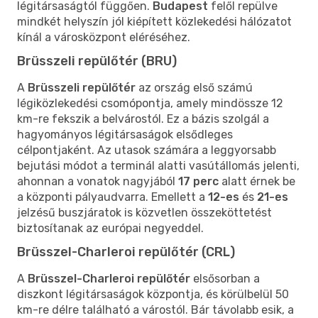
légitársaságtól függően.
Budapest
felől repülve
mindkét helyszín jól kiépített közlekedési hálózatot
kínál a városközpont eléréséhez.
Brüsszeli repülőtér (BRU)
A
Brüsszeli repülőtér
az ország első számú
légiközlekedési csomópontja, amely mindössze 12
km-re fekszik a belvárostól. Ez a bázis szolgál a
hagyományos légitársaságok elsődleges
célpontjaként. Az utasok számára a leggyorsabb
bejutási módot a terminál alatti vasútállomás jelenti,
ahonnan a vonatok nagyjából
17 perc
alatt érnek be
a központi pályaudvarra. Emellett a
12-es
és
21-es
jelzésű buszjáratok is közvetlen összeköttetést
biztosítanak az európai negyeddel.
Brüsszel-Charleroi repülőtér (CRL)
A
Brüsszel-Charleroi repülőtér
elsősorban a
diszkont légitársaságok központja, és körülbelül 50
km-re délre található a várostól. Bár távolabb esik, a