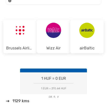
Brussels Airlines
Wizz Air
airBaltic
1 HUF = 0 EUR
1 EUR = 370.64 HUF
08. 9., V
1129 kms