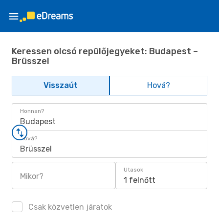
Keressen olcsó repülőjegyeket: Budapest –
Brüsszel
Visszaút
Hová?
Honnan?
Budapest
Hová?
Brüsszel
Utasok
Mikor?
1 felnőtt
Csak közvetlen járatok