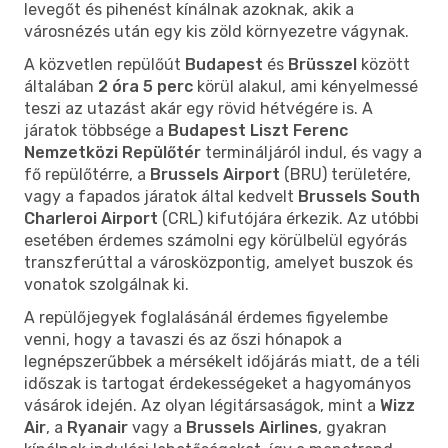
levegőt és pihenést kínálnak azoknak, akik a
városnézés után egy kis zöld környezetre vágynak.
A közvetlen repülőút
Budapest
és
Brüsszel
között
általában
2 óra 5 perc
körül alakul, ami kényelmessé
teszi az utazást akár egy rövid hétvégére is. A
járatok többsége a
Budapest Liszt Ferenc
Nemzetközi Repülőtér
termináljáról indul, és vagy a
fő repülőtérre, a
Brussels Airport
(BRU) területére,
vagy a fapados járatok által kedvelt
Brussels South
Charleroi Airport
(CRL) kifutójára érkezik. Az utóbbi
esetében érdemes számolni egy körülbelül egyórás
transzferúttal a városközpontig, amelyet buszok és
vonatok szolgálnak ki.
A repülőjegyek foglalásánál érdemes figyelembe
venni, hogy a tavaszi és az őszi hónapok a
legnépszerűbbek a mérsékelt időjárás miatt, de a téli
időszak is tartogat érdekességeket a hagyományos
vásárok idején. Az olyan légitársaságok, mint a
Wizz
Air
, a
Ryanair
vagy a
Brussels Airlines
, gyakran