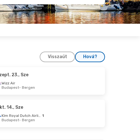
Visszaút
Hová?
zept. 23., Sze
., Sze
Wizz Air
Budapest
- Bergen
n
t
kt. 14., Sze
Klm Royal Dutch Airlines
1
Budapest
- Bergen
1., Sze
Klm Royal Dutch Airlines
1
n
ttle
1