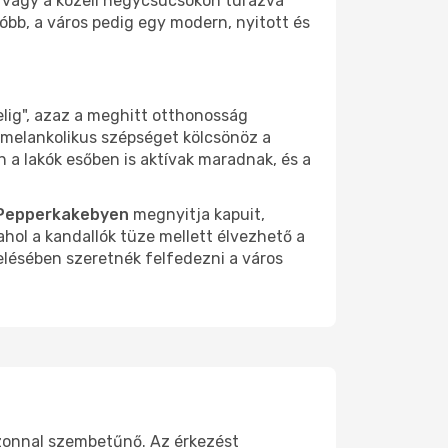
a vagy a közeli hegycsúcsokon túrázva
óbb, a város pedig egy modern, nyitott és
elig", azaz a meghitt otthonosság
s, melankolikus szépséget kölcsönöz a
n a lakók esőben is aktívak maradnak, és a
Pepperkakebyen
megnyitja kapuit,
ahol a kandallók tüze mellett élvezhető a
elésében szeretnék felfedezni a város
azonnal szembetűnő. Az érkezést