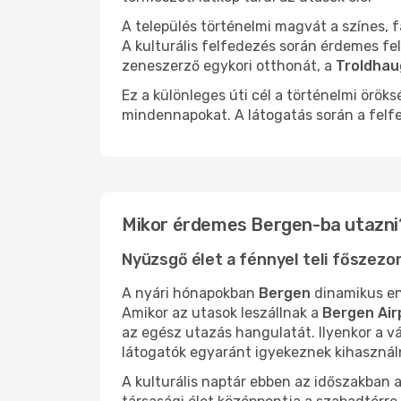
A település történelmi magvát a színes, 
A kulturális felfedezés során érdemes fel
zeneszerző egykori otthonát, a
Troldha
Ez a különleges úti cél a történelmi örö
mindennapokat. A látogatás során a felfe
Mikor érdemes Bergen-ba utazni?
Nyüzsgő élet a fénnyel teli főszez
A nyári hónapokban
Bergen
dinamikus en
Amikor az utasok leszállnak a
Bergen Air
az egész utazás hangulatát. Ilyenkor a vá
látogatók egyaránt igyekeznek kihasznál
A kulturális naptár ebben az időszakban 