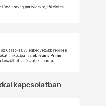
k tűnő norvég partvidékre, tökéletes
a az utazókat. A legkedvezőbb repülési
tokat, miközben az
eDreams Prime
 készülhet az északi kalandra.
okkal kapcsolatban