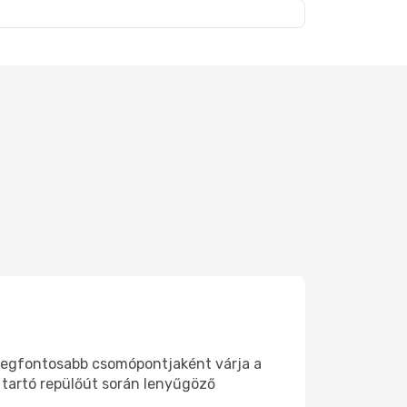
t
k legfontosabb csomópontjaként várja a
e tartó repülőút során lenyűgöző