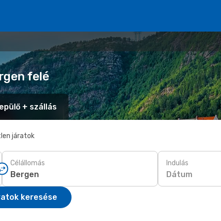
rgen felé
epülő + szállás
len járatok
Célállomás
Indulás
Dátum
ratok keresése