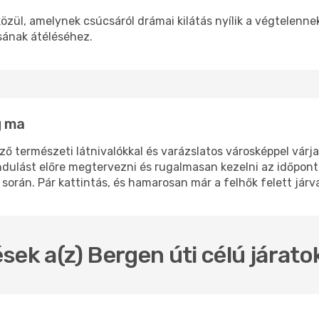
zül, amelynek csúcsáról drámai kilátás nyílik a végtelenne
sának átéléséhez.
g ma
ző természeti látnivalókkal és varázslatos városképpel várj
indulást előre megtervezni és rugalmasan kezelni az időpon
orán. Pár kattintás, és hamarosan már a felhők felett járva
sek a(z) Bergen úti célú járat