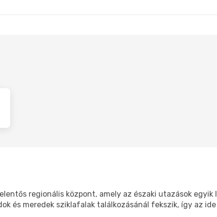
n
- Budapest
Bergen
- Budapes
elentős regionális központ, amely az északi utazások egyi
ok és meredek sziklafalak találkozásánál fekszik, így az id