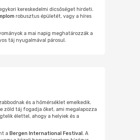
egykori kereskedelmi dicsőséget hirdeti.
mplom
robusztus épületét, vagy a híres
hagyományok a mai napig meghatározzák a
yos táj nyugalmával párosul.
zabbodnak és a hőmérséklet emelkedik.
e zöld táj fogadja őket, ami megalapozza
elik élettel, ahogy a helyiek és a
nt a
Bergen International Festival
. A