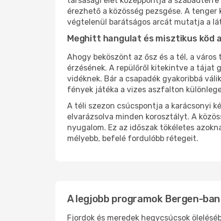
társasági élet középpontja a szabadtérre
érezhető a közösség pezsgése. A tenger k
végtelenül barátságos arcát mutatja a l
Meghitt hangulat és misztikus köd
Ahogy beköszönt az ősz és a tél, a város 
érzésének. A repülőről kitekintve a tájat
vidéknek. Bár a csapadék gyakoribbá válik
fények játéka a vizes aszfalton különlege
A téli szezon csúcspontja a karácsonyi k
elvarázsolva minden korosztályt. A közöss
nyugalom. Ez az időszak tökéletes azokna
mélyebb, befelé fordulóbb rétegeit.
A legjobb programok Bergen-ban
Fjordok és meredek hegycsúcsok ölelésé