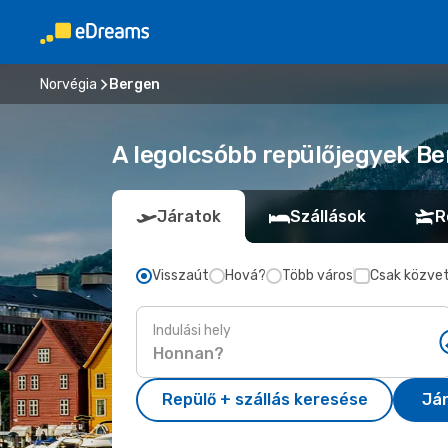
Norvégia
Bergen
A legolcsóbb repülőjegyek Be
Járatok
Szállások
R
Visszaút
Hová?
Több város
Csak közvet
Indulási hely
Repülő + szállás keresése
Já