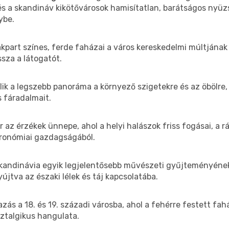
és a skandináv kikötővárosok hamisítatlan, barátságos nyüz
ybe.
art színes, ferde faházai a város kereskedelmi múltjának él
ssza a látogatót.
lik a legszebb panoráma a környező szigetekre és az öbölre,
s fáradalmait.
r az érzékek ünnepe, ahol a helyi halászok friss fogásai, a
sztronómiai gazdagságából.
k Skandinávia egyik legjelentősebb művészeti gyűjteményéne
jtva az északi lélek és táj kapcsolatába.
s a 18. és 19. századi városba, ahol a fehérre festett fahá
ztalgikus hangulata.