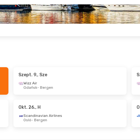
Szept. 9., Sze
S
23., Sze
- Szept. 30., Sze
Okt. 9., P
- Okt. 14
Wizz Air
Gdańsk
- Bergen
ir
Wizz Air
est
- Bergen
Budapest
- Berge
ir
Wizz Air
n
- Budapest
Bergen
- Budapes
Okt. 26., H
O
Scandinavian Airlines
Osló
- Bergen
., Sze
- Szept. 7., H
Okt. 16., P
- Okt. 2
ir
est
- Bergen
Budapest
- Berge
ir
Norwegian Air Shu