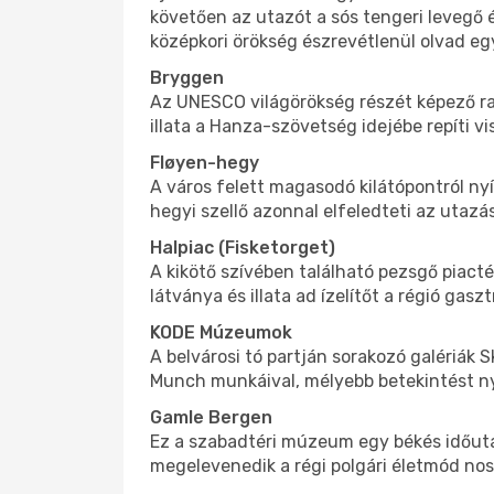
követően az utazót a sós tengeri levegő 
középkori örökség észrevétlenül olvad eg
Bryggen
Az UNESCO világörökség részét képező rakp
illata a Hanza-szövetség idejébe repíti vi
Fløyen-hegy
A város felett magasodó kilátópontról nyí
hegyi szellő azonnal elfeledteti az utazá
Halpiac (Fisketorget)
A kikötő szívében található pezsgő piacté
látványa és illata ad ízelítőt a régió ga
KODE Múzeumok
A belvárosi tó partján sorakozó galériá
Munch munkáival, mélyebb betekintést nyú
Gamle Bergen
Ez a szabadtéri múzeum egy békés időutazá
megelevenedik a régi polgári életmód nos