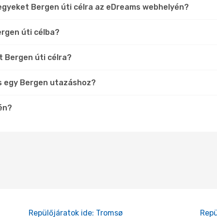
jegyeket Bergen úti célra az eDreams webhelyén?
rgen úti célba?
t Bergen úti célra?
s egy Bergen utazáshoz?
tén?
Repülőjáratok ide: Tromsø
Repü