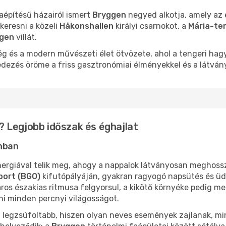
faépítésű házairól ismert
Bryggen
negyed alkotja, amely az 
keresni a közeli
Håkonshallen
királyi csarnokot, a
Mária-te
ugen
villát.
kség és a modern művészeti élet ötvözete, ahol a tengeri 
dezés öröme a friss gasztronómiai élményekkel és a látván
 Legjobb időszak és éghajlat
onban
ergiával telik meg, ahogy a nappalok látványosan meghoss
port (BGO)
kifutópályáján, gyakran ragyogó napsütés és üd
ros északias ritmusa felgyorsul, a kikötő környéke pedig megt
ni minden percnyi világosságot.
a legzsúfoltabb, hiszen olyan neves események zajlanak, mi