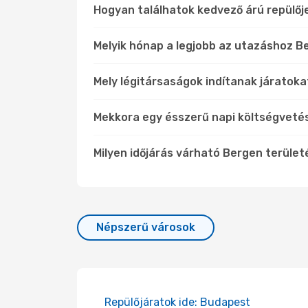
Hogyan találhatok kedvező árú repülő
Melyik hónap a legjobb az utazáshoz Be
Mely légitársaságok indítanak járatoka
Mekkora egy ésszerű napi költségveté
Milyen időjárás várható Bergen terüle
Népszerű városok
Repülőjáratok ide: Budapest