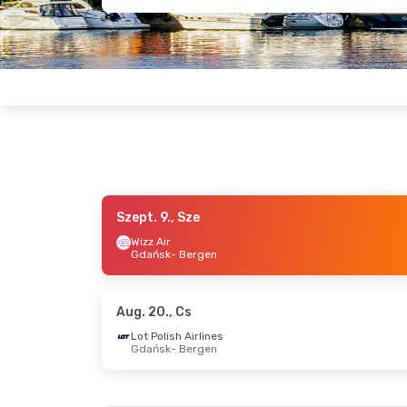
Szept. 9., Sze
Szept. 18., P
- Szept. 18., P
Szept. 
Wizz Air
Gdańsk
- Bergen
Scandinavian Airlines
Wizz A
Osló
- Bergen
Budap
Scandinavian Airlines
Wizz A
Bergen
- Osló
Berge
Aug. 20., Cs
Lot Polish Airlines
Gdańsk
- Bergen
Aug. 20., Cs
- Aug. 23., V
Szept. 2
Scandinavian Airlines
Wizz A
Osló
- Bergen
Budap
Norwegian Air Shuttle
Wizz A