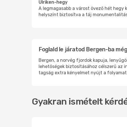
Ulriken-hegy
A legmagasabb a várost övező hét hegy kö
helyszínt biztosítva a táj monumentalitá
Foglald le járatod Bergen-ba mé
Bergen, a norvég fjordok kapuja, lenyűgö
lehetőségek biztosításához célszerű az 
tagság extra kényelmet nyújt a folyamat s
Gyakran ismételt kérdé