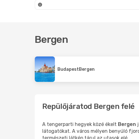
Bergen
- Osló
Berge
Bergen
Budapest
Bergen
Repülőjáratod Bergen felé
A tengerparti hegyek közé ékelt
Bergen
j
látogatókat. A város mélyen benyúló fjord
természeti látkép tárul az utasok elé.