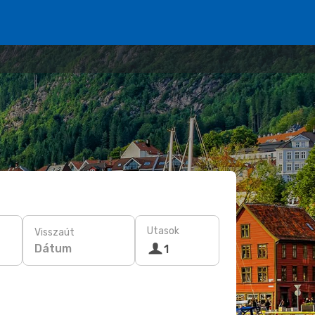
Utasok
Visszaút
Dátum
1