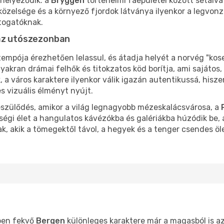
 helyeződik: a
Bryggen
történelmi faépületei között sétálv
özelsége és a környező fjordok látványa ilyenkor a legvonz
átogatóknak.
 az utószezonban
tempója érezhetően lelassul, és átadja helyét a norvég "kos
 gyakran drámai felhők és titokzatos köd borítja, ami sajáto
, a város karaktere ilyenkor válik igazán autentikussá, hisze
s vizuális élményt nyújt.
észülődés, amikor a világ legnagyobb mézeskalácsvárosa, a
égi élet a hangulatos kávézókba és galériákba húzódik be, 
k, akik a tömegektől távol, a hegyek és a tenger csendes öl
ben fekvő
Bergen
különleges karaktere már a magasból is 