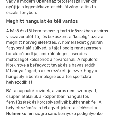
vagy a modern
Operaház
tetőterasza ilyenkor
nyújtja a legemlékezetesebb látványt a tiszta,
északi fényben.
Meghitt hangulat és téli varázs
A késő ősztől kora tavaszig tartó időszakban a város
visszavonulót fúj, és beköszönt a "koselig", azaz a
meghitt norvég életérzés. A hőmérséklet gyakran
fagypont alá süllyed, a tájat pedig rendszeresen
hótakaró borítja, ami különleges, csendes
méltóságot kölcsönöz a fővárosnak. A repülőről
kitekintve a befagyott tavak és a havas erdők
látványa fogadja az érkezőket, jelezve, hogy a
hangsúly a benti melegre és a téli sportokra
helyeződik át.
Bár a nappalok rövidek, a város nem szunnyad,
csupán átalakul: a központban hangulatos
fényfüzérek és korcsolyapályák bukkannak fel. A
helyiek számára a tél egyet jelent a síeléssel, a
Holmenkollen
síugró sánc környéke pedig ilyenkor