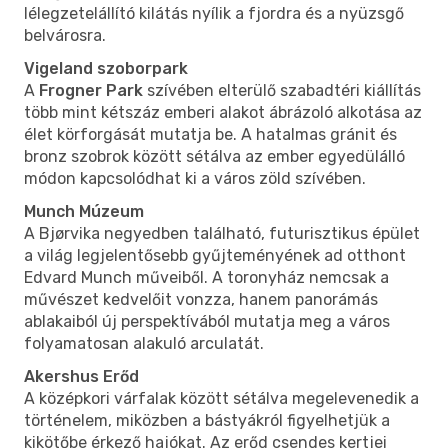
lélegzetelállító kilátás nyílik a fjordra és a nyüzsgő
belvárosra.
Vigeland szoborpark
A
Frogner Park
szívében elterülő szabadtéri kiállítás
több mint kétszáz emberi alakot ábrázoló alkotása az
élet körforgását mutatja be. A hatalmas gránit és
bronz szobrok között sétálva az ember egyedülálló
módon kapcsolódhat ki a város zöld szívében.
Munch Múzeum
A Bjørvika negyedben található, futurisztikus épület
a világ legjelentősebb gyűjteményének ad otthont
Edvard Munch műveiből. A toronyház nemcsak a
művészet kedvelőit vonzza, hanem panorámás
ablakaiból új perspektívából mutatja meg a város
folyamatosan alakuló arculatát.
Akershus Erőd
A középkori várfalak között sétálva megelevenedik a
történelem, miközben a bástyákról figyelhetjük a
kikötőbe érkező hajókat. Az erőd csendes kertjei