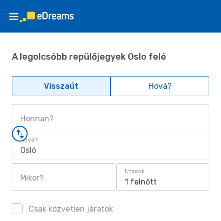
A legolcsóbb repülőjegyek Oslo felé
Visszaút
Hová?
Honnan?
Hová?
Osló
Utasok
Mikor?
1 felnőtt
Csak közvetlen járatok