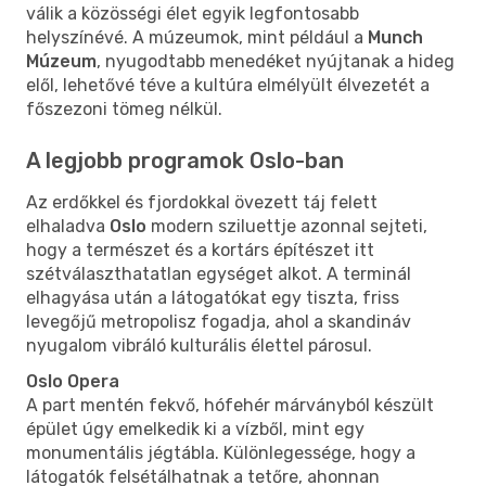
válik a közösségi élet egyik legfontosabb
helyszínévé. A múzeumok, mint például a
Munch
Múzeum
, nyugodtabb menedéket nyújtanak a hideg
elől, lehetővé téve a kultúra elmélyült élvezetét a
főszezoni tömeg nélkül.
A legjobb programok Oslo-ban
Az erdőkkel és fjordokkal övezett táj felett
elhaladva
Oslo
modern sziluettje azonnal sejteti,
hogy a természet és a kortárs építészet itt
szétválaszthatatlan egységet alkot. A terminál
elhagyása után a látogatókat egy tiszta, friss
levegőjű metropolisz fogadja, ahol a skandináv
nyugalom vibráló kulturális élettel párosul.
Oslo Opera
A part mentén fekvő, hófehér márványból készült
épület úgy emelkedik ki a vízből, mint egy
monumentális jégtábla. Különlegessége, hogy a
látogatók felsétálhatnak a tetőre, ahonnan