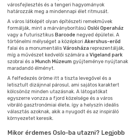
városfejlesztés és a tengeri hagyományok
határozzák meg a mindennapi élet ritmusát.
A város látképét olyan építészeti remekművek
formálják, mint a márványborítású
Oslói Operaház
vagy a futurisztikus
Barcode
negyed épületei. A
történelmi mélységet a középkori
Akershus-erőd
falai és a monumentális
Városháza
reprezentálják,
míg a művészet kedvelői számára a
Vigeland park
szobrai és a
Munch Múzeum
gyűjteménye nyújtanak
maradandó élményt.
A felfedezés öröme itt a tiszta levegővel és a
letisztult dizájnnal párosul, ami sajátos karaktert
kölcsönöz minden utazásnak. A látogatókat
egyszerre vonzza a fjord közelsége és a város
vibráló gasztronómiai élete, így a helyszín ideális
választás azoknak, akik a nyugodt és az inspiráló
környezetet keresik.
Mikor érdemes Oslo-ba utazni? Legjobb