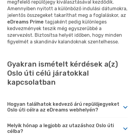
megfelelő repülőjegy kiválasztásával kezdődik.
Amennyiben nyitott a különböző indulási dátumokra,
jelentős összegeket takaríthat meg a foglaláskor, az
eDreams Prime
tagjaként pedig különleges
kedvezmények teszik még egyszerűbbé a
szervezést. Biztosítsa helyét időben, hogy minden
figyelmét a skandináv kalandoknak szentelhesse.
Gyakran ismételt kérdések a(z)
Oslo úti célú járatokkal
kapcsolatban
Hogyan találhatok kedvező árú repülőjegyeket
Oslo úti célra az eDreams webhelyén?
Melyik hónap a legjobb az utazáshoz Oslo úti
célba?