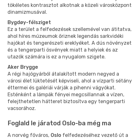
tökéletes kontrasztot alkotnak a közeli városközpont
dinamizmusával.
Bygdøy-félsziget
Ez a terület a felfedezések szellemével van átitatva,
ahol híres múzeumok őriznek legendás sarkvidéki
hajókat és tengerészeti ereklyéket. A dús növényzet
és a tengerparti ösvények miatt a helyiek és az
utazók számára is ez a nyugalom szigete.
Aker Brygge
A régi hajógyárból átalakított modern negyed a
városi élet lüktetését képviseli, ahol a vízparti sétány
éttermei és galériái várják a pihenni vágyókat.
Esténként a lámpák fényei megcsillannak a vízen,
felejthetetlen hátteret biztosítva egy tengerparti
vacsorához.
Foglald le járatod Oslo-ba még ma
A norvég főváros,
Oslo
felfedezéséhez vezető út a