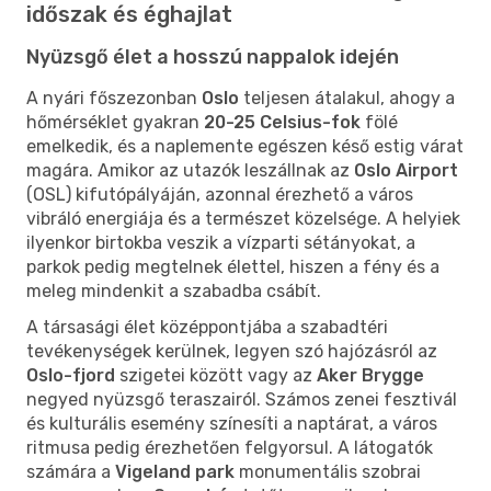
időszak és éghajlat
Nyüzsgő élet a hosszú nappalok idején
A nyári főszezonban
Oslo
teljesen átalakul, ahogy a
hőmérséklet gyakran
20-25 Celsius-fok
fölé
emelkedik, és a naplemente egészen késő estig várat
magára. Amikor az utazók leszállnak az
Oslo Airport
(OSL) kifutópályáján, azonnal érezhető a város
vibráló energiája és a természet közelsége. A helyiek
ilyenkor birtokba veszik a vízparti sétányokat, a
parkok pedig megtelnek élettel, hiszen a fény és a
meleg mindenkit a szabadba csábít.
A társasági élet középpontjába a szabadtéri
tevékenységek kerülnek, legyen szó hajózásról az
Oslo-fjord
szigetei között vagy az
Aker Brygge
negyed nyüzsgő teraszairól. Számos zenei fesztivál
és kulturális esemény színesíti a naptárat, a város
ritmusa pedig érezhetően felgyorsul. A látogatók
számára a
Vigeland park
monumentális szobrai