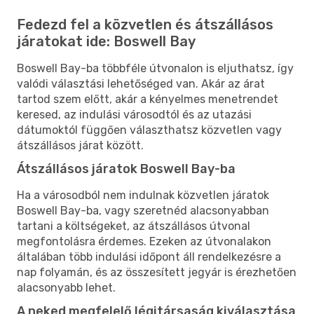
Fedezd fel a közvetlen és átszállásos
járatokat ide: Boswell Bay
Boswell Bay-ba többféle útvonalon is eljuthatsz, így
valódi választási lehetőséged van. Akár az árat
tartod szem előtt, akár a kényelmes menetrendet
keresed, az indulási városodtól és az utazási
dátumoktól függően választhatsz közvetlen vagy
átszállásos járat között.
Átszállásos járatok Boswell Bay-ba
Ha a városodból nem indulnak közvetlen járatok
Boswell Bay-ba, vagy szeretnéd alacsonyabban
tartani a költségeket, az átszállásos útvonal
megfontolásra érdemes. Ezeken az útvonalakon
általában több indulási időpont áll rendelkezésre a
nap folyamán, és az összesített jegyár is érezhetően
alacsonyabb lehet.
A neked megfelelő légitársaság kiválasztása