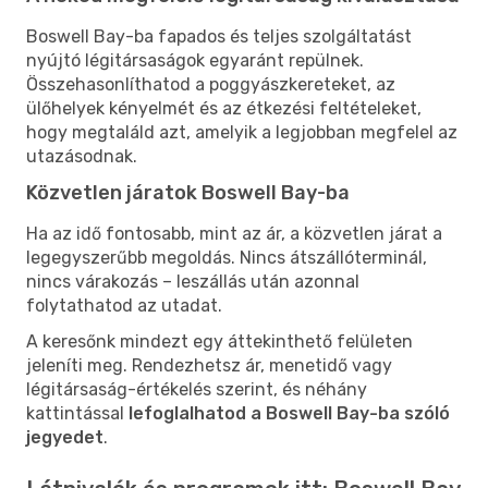
Boswell Bay-ba fapados és teljes szolgáltatást
nyújtó légitársaságok egyaránt repülnek.
Összehasonlíthatod a poggyászkereteket, az
ülőhelyek kényelmét és az étkezési feltételeket,
hogy megtaláld azt, amelyik a legjobban megfelel az
utazásodnak.
Közvetlen járatok Boswell Bay-ba
Ha az idő fontosabb, mint az ár, a közvetlen járat a
legegyszerűbb megoldás. Nincs átszállóterminál,
nincs várakozás – leszállás után azonnal
folytathatod az utadat.
A keresőnk mindezt egy áttekinthető felületen
jeleníti meg. Rendezhetsz ár, menetidő vagy
légitársaság-értékelés szerint, és néhány
kattintással
lefoglalhatod a Boswell Bay-ba szóló
jegyedet
.