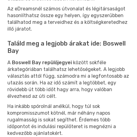
Az eDreamsnél számos útvonalat és légitársaságot
hasonlíthatsz össze egy helyen, így egyszerűbben
találhatod meg a terveidhez és a költségkeretedhez
illő járatot.
Találd meg a legjobb árakat ide: Boswell
Bay
A
Boswell Bay repülőjegyei
között sokféle
árkategóriában találhatsz lehetőségeket. A legjobb
választás attól függ, számodra mi a legfontosabb az
utazás során. Ha az idő számít a legtöbbet, egy
rövidebb út több időt hagy arra, hogy valóban
élvezhesd az úti célt.
Ha inkább spórolnál anélkül, hogy túl sok
kompromisszumot kötnél, már néhány napos
rugalmasság is sokat segíthet. Érdemes több
időpontot és indulási repülőteret is megnézni a
kedvezőbb ajánlatokért.