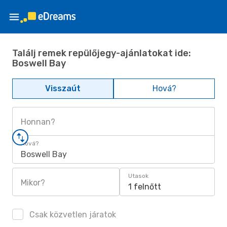
Találj remek repülőjegy-ajánlatokat ide:
Boswell Bay
Visszaút
Hová?
Honnan?
Hová?
Boswell Bay
Utasok
Mikor?
1 felnőtt
Csak közvetlen járatok