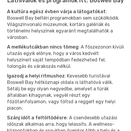
Látnivalók és programok itt: Boswell Bay
A kultúra egész évben várja a látogatókat
:
Boswell Bay beltéri programokban sem szűkölködik.
Világszínvonalú múzeumok, kortárs galériák és
történelmi helyszínek egyaránt megtalálhatók a
városban.
A mellékutcákban nincs tömeg
: A főszezonon kívüli
utazás egyik előnye, hogy a város kedvelt
helyszíneit saját tempódban fedezheted fel,
tolongás és várakozás nélkül.
Igazodj a helyi ritmushoz
: Kevesebb turistával
Boswell Bay hétköznapi oldala is láthatóvá válik.
Sétálj be egy olyan negyedbe, amelyet a túrák
általában kihagynak, vegyél részt egy
főzőtanfolyamon, vagy töltsd a reggelt egy helyi
piacon.
Szánj időt a feltöltődésre
: A csendesebb utazási
időszak alkalmas arra, hogy lelassíts. A wellness-
központokban és spa-kban ilyenkor több a hely és a