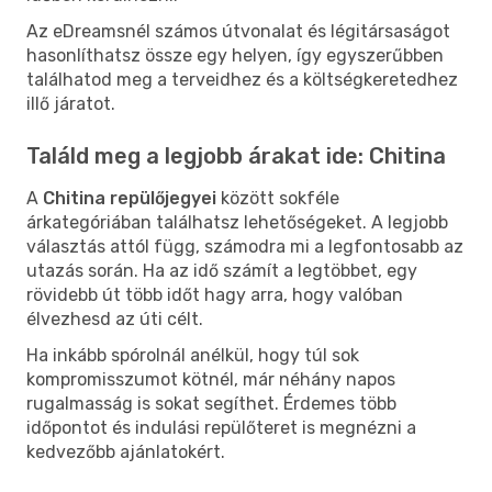
Az eDreamsnél számos útvonalat és légitársaságot
hasonlíthatsz össze egy helyen, így egyszerűbben
találhatod meg a terveidhez és a költségkeretedhez
illő járatot.
Találd meg a legjobb árakat ide: Chitina
A
Chitina repülőjegyei
között sokféle
árkategóriában találhatsz lehetőségeket. A legjobb
választás attól függ, számodra mi a legfontosabb az
utazás során. Ha az idő számít a legtöbbet, egy
rövidebb út több időt hagy arra, hogy valóban
élvezhesd az úti célt.
Ha inkább spórolnál anélkül, hogy túl sok
kompromisszumot kötnél, már néhány napos
rugalmasság is sokat segíthet. Érdemes több
időpontot és indulási repülőteret is megnézni a
kedvezőbb ajánlatokért.