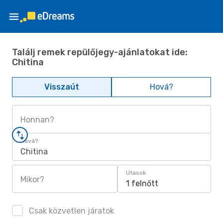
Találj remek repülőjegy-ajánlatokat ide:
Chitina
Visszaút
Hová?
Honnan?
Hová?
Chitina
Utasok
Mikor?
1 felnőtt
Csak közvetlen járatok