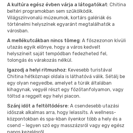
A kultúra egész évben várja a látogatókat
: Chitina
beltéri programokban sem szűkölködik.
Világszínvonalú múzeumok, kortárs galériák és
történelmi helyszínek egyaránt megtalálhatók a
városban.
A mellékutcákban nincs tömeg
: A főszezonon kívüli
utazás egyik előnye, hogy a város kedvelt
helyszíneit saját tempódban fedezheted fel,
tolongás és várakozás nélkül.
Igazodj a helyi ritmushoz
: Kevesebb turistával
Chitina hétköznapi oldala is láthatóvá válik. Sétálj be
egy olyan negyedbe, amelyet a túrák általában
kihagynak, vegyél részt egy főzőtanfolyamon, vagy
töltsd a reggelt egy helyi piacon.
Szánj időt a feltöltődésre
: A csendesebb utazási
időszak alkalmas arra, hogy lelassíts. A wellness-
központokban és spa-kban ilyenkor több a hely és a
csend – legyen szó egy masszázsról vagy egy egész
napos kezelésről.