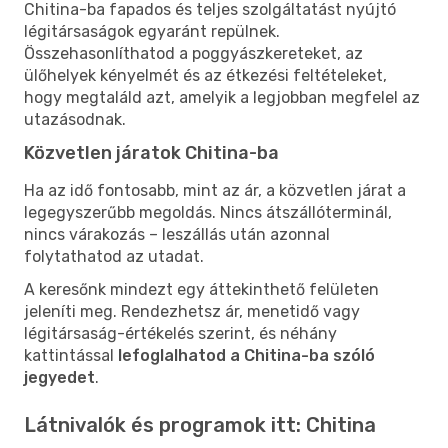
Chitina-ba fapados és teljes szolgáltatást nyújtó
légitársaságok egyaránt repülnek.
Összehasonlíthatod a poggyászkereteket, az
ülőhelyek kényelmét és az étkezési feltételeket,
hogy megtaláld azt, amelyik a legjobban megfelel az
utazásodnak.
Közvetlen járatok Chitina-ba
Ha az idő fontosabb, mint az ár, a közvetlen járat a
legegyszerűbb megoldás. Nincs átszállóterminál,
nincs várakozás – leszállás után azonnal
folytathatod az utadat.
A keresőnk mindezt egy áttekinthető felületen
jeleníti meg. Rendezhetsz ár, menetidő vagy
légitársaság-értékelés szerint, és néhány
kattintással
lefoglalhatod a Chitina-ba szóló
jegyedet
.
Látnivalók és programok itt: Chitina