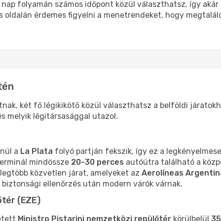
a nap folyamán számos időpont közül választhatsz, így akár 
s oldalán érdemes figyelni a menetrendeket, hogy megtalá
tén
nak, két fő légikikötő közül választhatsz a belföldi járatok
és melyik légitársasággal utazol.
nül a
La Plata
folyó partján fekszik, így ez a legkényelmese
terminál mindössze
20-30 perces
autóútra található a közp
a legtöbb közvetlen járat, amelyeket az
Aerolíneas Argenti
a biztonsági ellenőrzés után modern várók várnak.
őtér (EZE)
tett
Ministro Pistarini nemzetközi repülőtér
körülbelül
35