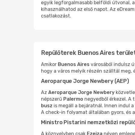
egyik legforgalmasabb belföldi útvonal, 
kihasználhatod az első napot. Az eDream
csatlakozást.
Repülőterek Buenos Aires terüle
Amikor
Buenos Aires
városából indulsz út
hogy a város melyik részén szálltál meg, 
Aeroparque Jorge Newbery (AEP)
Az
Aeroparque Jorge Newbery
közvetle
népszerű
Palermo
negyedből érkezel. A 
busz
is megáll a bejáratnál. Innen indul 
A check-in folyamat általában gyors, és 
Ministro Pistarini nemzetközi repül
A köznyelvben csak
Ezeiza
néven emlege