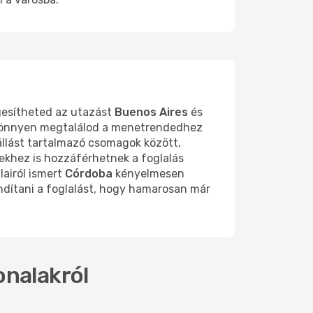
gesítheted az utazást
Buenos Aires
és
y könnyen megtalálod a menetrendedhez
állást tartalmazó csomagok között,
ekhez is hozzáférhetnek a foglalás
lairól ismert
Córdoba
kényelmesen
indítani a foglalást, hogy hamarosan már
onalakról