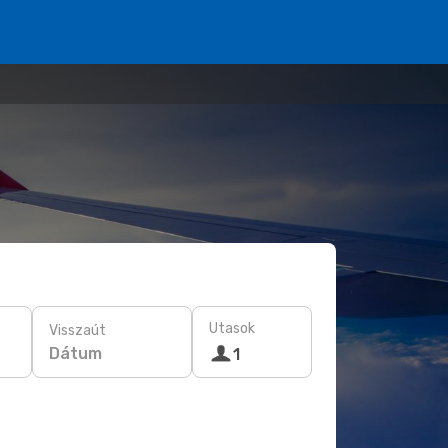
Utasok
Visszaút
Dátum
1