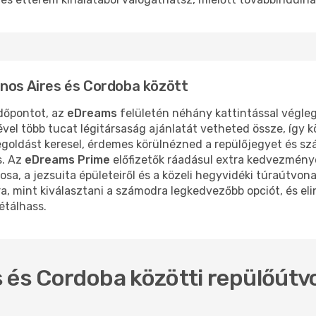
enos Aires és Cordoba között
időpontot, az
eDreams
felületén néhány kattintással végle
ével több tucat légitársaság ajánlatát vetheted össze, íg
goldást keresel, érdemes körülnézned a repülőjegyet és sz
s. Az
eDreams Prime
előfizetők ráadásul extra kedvezmény
a, a jezsuita épületeiről és a közeli hegyvidéki túraútvona
a, mint kiválasztani a számodra legkedvezőbb opciót, és el
étálhass.
 és Cordoba közötti repülőútv