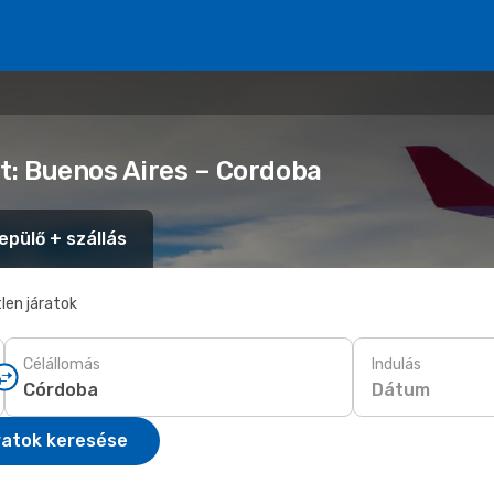
t: Buenos Aires – Cordoba
epülő + szállás
len járatok
Célállomás
Indulás
Dátum
ratok keresése