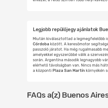
Legjobb repülőjegy ajánlatok Bu
Miután kiválasztottad a legmegfelelőbb 
Córdoba
között. A keresőmotor segítség
passzoló járatot. Ha még rugalmasabb me
amelyekkel egyszerűbbé válik a szervezé
során. Argentína második legnagyobb város
elérhető távolságban van. Nincs más hátr
a központi
Plaza San Martín
környékén s
FAQs a(z) Buenos Aires