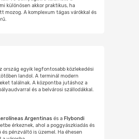
ami különösen akkor praktikus, ha
tt mozog. A komplexum tágas várókkal és
rű.
z ország egyik legfontosabb közlekedési
kötőben landol. A terminál modern
eket találnak. A központba jutáshoz a
ályaudvarral és a belvárosi szállodákkal.
erolíneas Argentinas
és a
Flybondi
letbe érkeznek, ahol a poggyászkiadás és
 és pénzváltó is üzemel. Ha éhesen
l a városba.