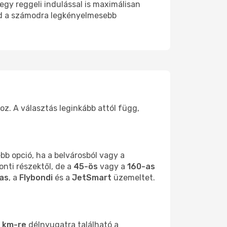
egy reggeli indulással is maximálisan
ld a számodra legkényelmesebb
hoz. A választás leginkább attól függ,
bb opció, ha a belvárosból vagy a
onti részektől, de a
45-ös
vagy a
160-as
nas
, a
Flybondi
és a
JetSmart
üzemeltet.
 km-re
délnyugatra található a