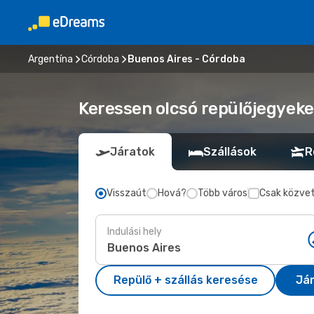
Argentína
Córdoba
Buenos Aires - Córdoba
Keressen olcsó repülőjegyeke
Járatok
Szállások
R
Visszaút
Hová?
Több város
Csak közvet
Indulási hely
Repülő + szállás keresése
Já