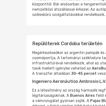
központtól. Bár elsősorban a tengerentúli 
nemzetközi átszállással érkezel. Az aut
széleskörű szolgáltatásokkal rendelkezik,
Repülőterek Cordoba területén
Megérkezésedkor az argentin pampák és a
csomópontja. A tartományi székhelyre tar
infrastruktúrával rendelkezik, ahol az u
taxik mellett igénybe veheted az
AeroBu
A transzfer általában
30-45 percet
vesz
Ingeniero Aeronáutico Ambrosio L.V
Ez a létesítmény az ország harmadik leg
légitársaságoknak. A
Buenos Aires
felől 
a vámvizsgálat gyorsan zajlik. A
Pajas B
érkezel, a felső szinten több helyi kávéz