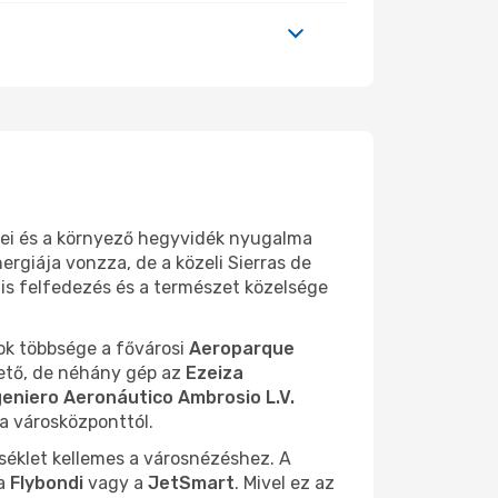
kei és a környező hegyvidék nyugalma
ergiája vonzza, de a közeli Sierras de
lis felfedezés és a természet közelsége
tok többsége a fővárosi
Aeroparque
hető, de néhány gép az
Ezeiza
geniero Aeronáutico Ambrosio L.V.
a városközponttól.
rséklet kellemes a városnézéshez. A
 a
Flybondi
vagy a
JetSmart
. Mivel ez az