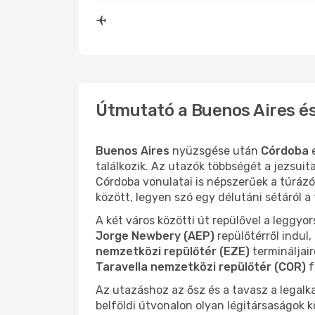
Útmutató a Buenos Aires és
Buenos Aires
nyüzsgése után
Córdoba
e
találkozik. Az utazók többségét a jezsuita
Córdoba vonulatai is népszerűek a túrázó
között, legyen szó egy délutáni sétáról a
A két város közötti út repülővel a leggy
Jorge Newbery (AEP)
repülőtérről indul
nemzetközi repülőtér (EZE)
termináljairó
Taravella nemzetközi repülőtér (COR)
f
Az utazáshoz az ősz és a tavasz a legalk
belföldi útvonalon olyan légitársaságok