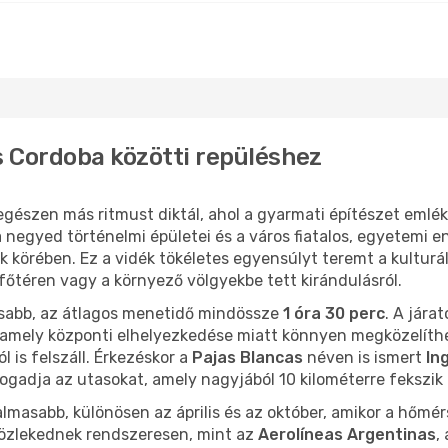
 Cordoba közötti repüléshez
gészen más ritmust diktál, ahol a gyarmati építészet emlé
 negyed történelmi épületei és a város fiatalos, egyetemi en
k körében. Ez a vidék tökéletes egyensúlyt teremt a kulturá
 főtéren vagy a környező völgyekbe tett kirándulásról.
orsabb, az átlagos menetidő mindössze
1 óra 30 perc
. A jára
, amely központi elhelyezkedése miatt könnyen megközelít
l is felszáll. Érkezéskor a
Pajas Blancas
néven is ismert
In
ogadja az utasokat, amely nagyjából 10 kilométerre fekszik 
almasabb, különösen az április és az október, amikor a hőmé
 közlekednek rendszeresen, mint az
Aerolíneas Argentinas
,