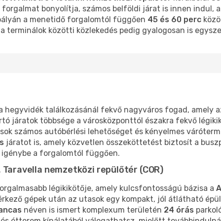
forgalmat bonyolítja, számos belföldi járat is innen indul, 
ópályán a menetidő forgalomtól függően
45 és 60 perc
közö
 a terminálok közötti közlekedés pedig gyalogosan is egysze
 hegyvidék találkozásánál fekvő nagyváros fogad, amely a
tó járatok többsége a városközponttól északra fekvő légiki
tasok számos autóbérlési lehetőséget és kényelmes váróterm
s
járatot is, amely közvetlen összeköttetést biztosít a buszp
 igénybe a forgalomtól függően.
. Taravella nemzetközi repülőtér (COR)
forgalmasabb légikikötője, amely kulcsfontosságú bázisa a
A
érkező gépek után az utasok egy kompakt, jól átlátható épü
lancas
néven is ismert komplexum területén
24 órás
parkoló
ó és étterem kínálatából válogathatsz, mielőtt továbbindulná