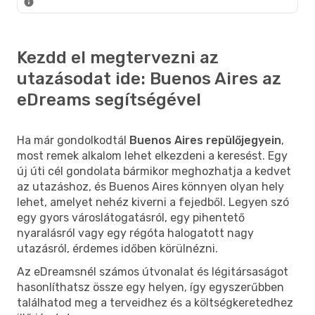
Kezdd el megtervezni az
utazásodat ide: Buenos Aires az
eDreams segítségével
Ha már gondolkodtál
Buenos Aires repülőjegyein
,
most remek alkalom lehet elkezdeni a keresést. Egy
új úti cél gondolata bármikor meghozhatja a kedvet
az utazáshoz, és Buenos Aires könnyen olyan hely
lehet, amelyet nehéz kiverni a fejedből. Legyen szó
egy gyors városlátogatásról, egy pihentető
nyaralásról vagy egy régóta halogatott nagy
utazásról, érdemes időben körülnézni.
Az eDreamsnél számos útvonalat és légitársaságot
hasonlíthatsz össze egy helyen, így egyszerűbben
találhatod meg a terveidhez és a költségkeretedhez