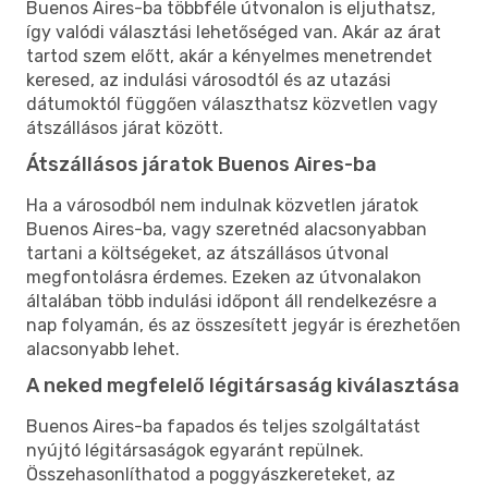
Buenos Aires-ba többféle útvonalon is eljuthatsz,
így valódi választási lehetőséged van. Akár az árat
tartod szem előtt, akár a kényelmes menetrendet
keresed, az indulási városodtól és az utazási
dátumoktól függően választhatsz közvetlen vagy
átszállásos járat között.
Átszállásos járatok Buenos Aires-ba
Ha a városodból nem indulnak közvetlen járatok
Buenos Aires-ba, vagy szeretnéd alacsonyabban
tartani a költségeket, az átszállásos útvonal
megfontolásra érdemes. Ezeken az útvonalakon
általában több indulási időpont áll rendelkezésre a
nap folyamán, és az összesített jegyár is érezhetően
alacsonyabb lehet.
A neked megfelelő légitársaság kiválasztása
Buenos Aires-ba fapados és teljes szolgáltatást
nyújtó légitársaságok egyaránt repülnek.
Összehasonlíthatod a poggyászkereteket, az