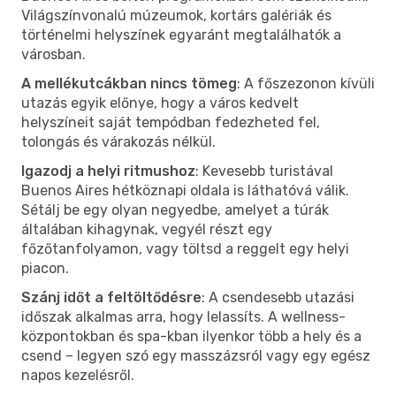
Világszínvonalú múzeumok, kortárs galériák és
történelmi helyszínek egyaránt megtalálhatók a
városban.
A mellékutcákban nincs tömeg
: A főszezonon kívüli
utazás egyik előnye, hogy a város kedvelt
helyszíneit saját tempódban fedezheted fel,
tolongás és várakozás nélkül.
Igazodj a helyi ritmushoz
: Kevesebb turistával
Buenos Aires hétköznapi oldala is láthatóvá válik.
Sétálj be egy olyan negyedbe, amelyet a túrák
általában kihagynak, vegyél részt egy
főzőtanfolyamon, vagy töltsd a reggelt egy helyi
piacon.
Szánj időt a feltöltődésre
: A csendesebb utazási
időszak alkalmas arra, hogy lelassíts. A wellness-
központokban és spa-kban ilyenkor több a hely és a
csend – legyen szó egy masszázsról vagy egy egész
napos kezelésről.