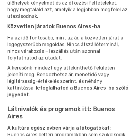
ülőhelyek kényelmét és az étkezési feltételeket,
hogy megtaláld azt, amelyik a legjobban megfelel az
utazásodnak.
Közvetlen járatok Buenos Aires-ba
Ha az idő fontosabb, mint az ár, a közvetlen járat a
legegyszerűbb megoldás. Nincs átszállóterminál,
nincs várakozás – leszállás után azonnal
folytathatod az utadat.
A keresőnk mindezt egy áttekinthető felületen
jeleníti meg. Rendezhetsz ár, menetidő vagy
légitársaság-értékelés szerint, és néhány
kattintással
lefoglalhatod a Buenos Aires-ba szóló
jegyedet
.
Látnivalók és programok itt: Buenos
Aires
A kultúra egész évben várja a látogatókat
:
Buenos Aires beltéri programokban sem szűkölködik.