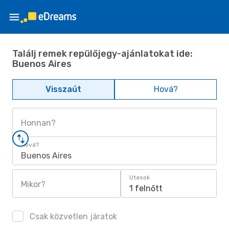
Találj remek repülőjegy-ajánlatokat ide:
Buenos Aires
Visszaút
Hová?
Honnan?
Hová?
Buenos Aires
Utasok
Mikor?
1 felnőtt
Csak közvetlen járatok