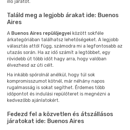
illő járatot.
Találd meg a legjobb árakat ide: Buenos
Aires
A
Buenos Aires repülőjegyei
között sokféle
árkategóriában találhatsz lehetőségeket. A legjobb
választás attól függ, számodra mi a legfontosabb az
utazás során. Ha az idő számít a legtöbbet, egy
rövidebb út több időt hagy arra, hogy valóban
élvezhesd az úti célt.
Ha inkább spórolnál anélkül, hogy túl sok
kompromisszumot kötnél, már néhány napos
rugalmasság is sokat segíthet. Érdemes több
időpontot és indulási repülőteret is megnézni a
kedvezőbb ajánlatokért.
Fedezd fel a közvetlen és átszállásos
járatokat ide: Buenos Aires