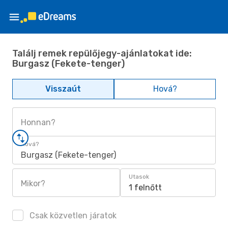
Találj remek repülőjegy-ajánlatokat ide:
Burgasz (Fekete-tenger)
Visszaút
Hová?
Honnan?
Hová?
Burgasz (Fekete-tenger)
Utasok
Mikor?
1 felnőtt
Csak közvetlen járatok