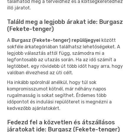
találhatod meg a terveidhez és a költségkeretedhez
illő járatot.
Találd meg a legjobb árakat ide: Burgasz
(Fekete-tenger)
A
Burgasz (Fekete-tenger) repülőjegyei
között
sokféle árkategóriában találhatsz lehetőségeket. A
legjobb választás attól függ, számodra mi a
legfontosabb az utazás során. Ha az idő számít a
legtöbbet, egy rövidebb út több időt hagy arra, hogy
valóban élvezhesd az úti célt.
Ha inkább spórolnál anélkül, hogy túl sok
kompromisszumot kötnél, már néhány napos
rugalmasság is sokat segíthet. Érdemes több
időpontot és indulási repülőteret is megnézni a
kedvezőbb ajánlatokért.
Fedezd fel a közvetlen és átszállásos
járatokat ide: Burgasz (Fekete-tenger)