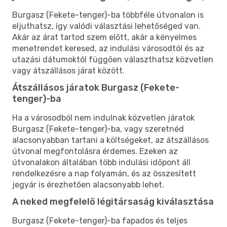
Burgasz (Fekete-tenger)-ba többféle útvonalon is
eljuthatsz, így valódi választási lehetőséged van.
Akár az árat tartod szem előtt, akár a kényelmes
menetrendet keresed, az indulási városodtól és az
utazási dátumoktól függően választhatsz közvetlen
vagy átszállásos járat között.
Átszállásos járatok Burgasz (Fekete-
tenger)-ba
Ha a városodból nem indulnak közvetlen járatok
Burgasz (Fekete-tenger)-ba, vagy szeretnéd
alacsonyabban tartani a költségeket, az átszállásos
útvonal megfontolásra érdemes. Ezeken az
útvonalakon általában több indulási időpont áll
rendelkezésre a nap folyamán, és az összesített
jegyár is érezhetően alacsonyabb lehet.
A neked megfelelő légitársaság kiválasztása
Burgasz (Fekete-tenger)-ba fapados és teljes