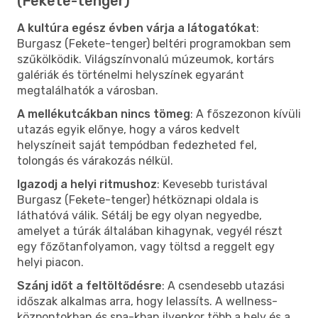
(Fekete-tenger)
A kultúra egész évben várja a látogatókat
:
Burgasz (Fekete-tenger) beltéri programokban sem
szűkölködik. Világszínvonalú múzeumok, kortárs
galériák és történelmi helyszínek egyaránt
megtalálhatók a városban.
A mellékutcákban nincs tömeg
: A főszezonon kívüli
utazás egyik előnye, hogy a város kedvelt
helyszíneit saját tempódban fedezheted fel,
tolongás és várakozás nélkül.
Igazodj a helyi ritmushoz
: Kevesebb turistával
Burgasz (Fekete-tenger) hétköznapi oldala is
láthatóvá válik. Sétálj be egy olyan negyedbe,
amelyet a túrák általában kihagynak, vegyél részt
egy főzőtanfolyamon, vagy töltsd a reggelt egy
helyi piacon.
Szánj időt a feltöltődésre
: A csendesebb utazási
időszak alkalmas arra, hogy lelassíts. A wellness-
központokban és spa-kban ilyenkor több a hely és a