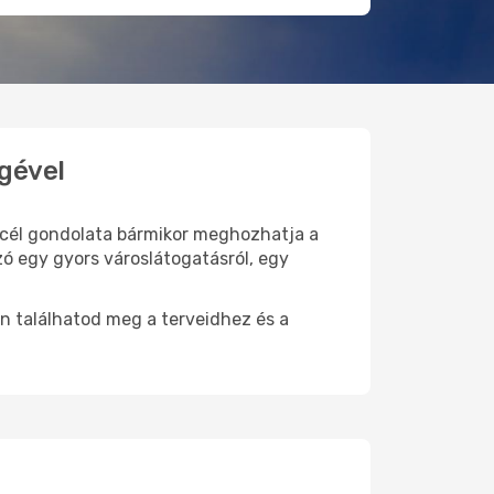
gével
i cél gondolata bármikor meghozhatja a
zó egy gyors városlátogatásról, egy
n találhatod meg a terveidhez és a