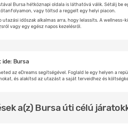
stával Bursa hétköznapi oldala is láthatóvá válik. Sétálj be
zőtanfolyamon, vagy töltsd a reggelt egy helyi piacon.
 utazási időszak alkalmas arra, hogy lelassíts. A wellness-
sról vagy egy egész napos kezelésről.
 ide: Bursa
d az eDreams segítségével. Foglald le egy helyen a repülő
okat, és alakítsd az utazást a saját terveidhez és költségk
sek a(z) Bursa úti célú járato