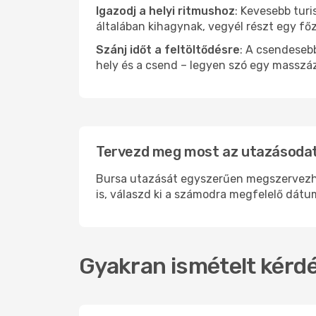
Igazodj a helyi ritmushoz
: Kevesebb turi
általában kihagynak, vegyél részt egy fő
Szánj időt a feltöltődésre
: A csendesebb
hely és a csend – legyen szó egy masszáz
Tervezd meg most az utazásodat
Bursa utazását egyszerűen megszervezhete
is, válaszd ki a számodra megfelelő dátum
Gyakran ismételt kérdé