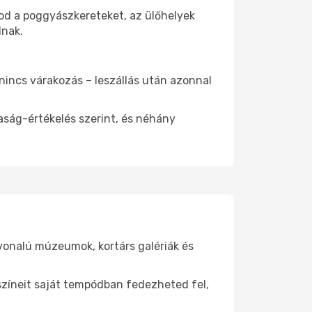
tod a poggyászkereteket, az ülőhelyek
dnak.
 nincs várakozás – leszállás után azonnal
aság-értékelés szerint, és néhány
nvonalú múzeumok, kortárs galériák és
yszíneit saját tempódban fedezheted fel,