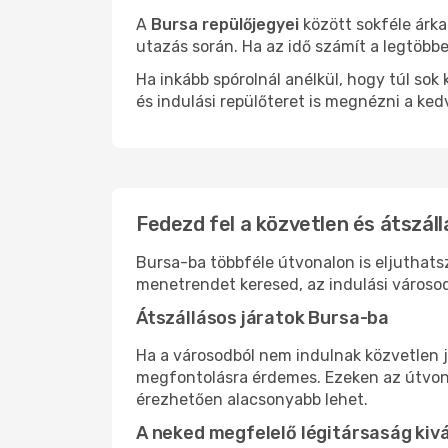
A
Bursa repülőjegyei
között sokféle árka
utazás során. Ha az idő számít a legtöbbe
Ha inkább spórolnál anélkül, hogy túl s
és indulási repülőteret is megnézni a ked
Fedezd fel a közvetlen és átszáll
Bursa-ba többféle útvonalon is eljuthatsz
menetrendet keresed, az indulási városod
Átszállásos járatok Bursa-ba
Ha a városodból nem indulnak közvetlen j
megfontolásra érdemes. Ezeken az útvonal
érezhetően alacsonyabb lehet.
A neked megfelelő légitársaság kiv