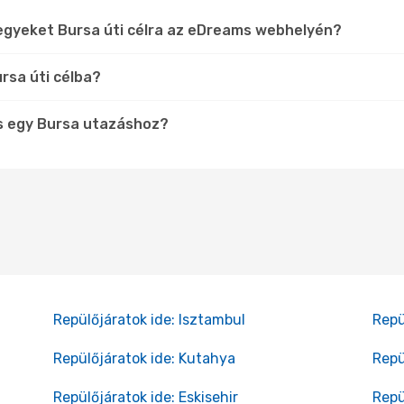
egyeket Bursa úti célra az eDreams webhelyén?
rsa úti célba?
s egy Bursa utazáshoz?
Repülőjáratok ide: Isztambul
Repü
Repülőjáratok ide: Kutahya
Repü
Repülőjáratok ide: Eskisehir
Repü