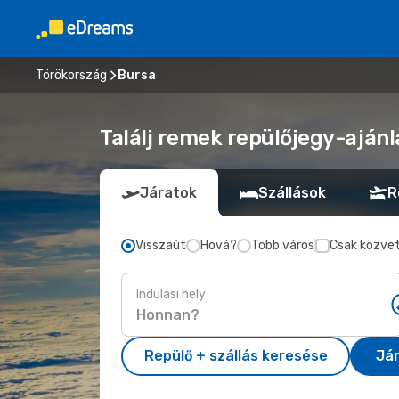
Törökország
Bursa
Találj remek repülőjegy-ajánl
Járatok
Szállások
R
Visszaút
Hová?
Több város
Csak közvet
Indulási hely
Repülő + szállás keresése
Já