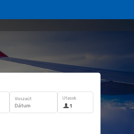
Utasok
Visszaút
Dátum
1