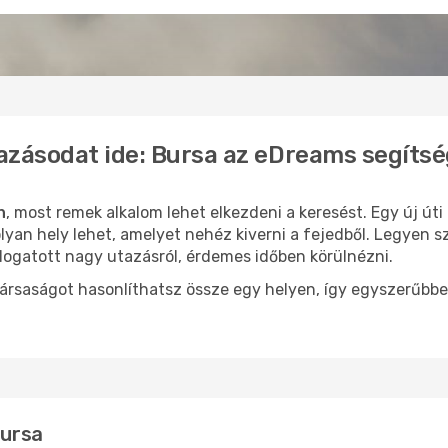
azásodat ide: Bursa az eDreams segítsé
n
, most remek alkalom lehet elkezdeni a keresést. Egy új út
yan hely lehet, amelyet nehéz kiverni a fejedből. Legyen s
logatott nagy utazásról, érdemes időben körülnézni.
ársaságot hasonlíthatsz össze egy helyen, így egyszerűbbe
Bursa