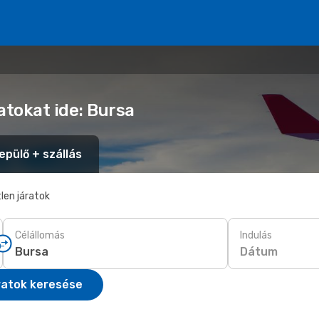
atokat ide: Bursa
epülő + szállás
len járatok
Célállomás
Indulás
Dátum
ratok keresése