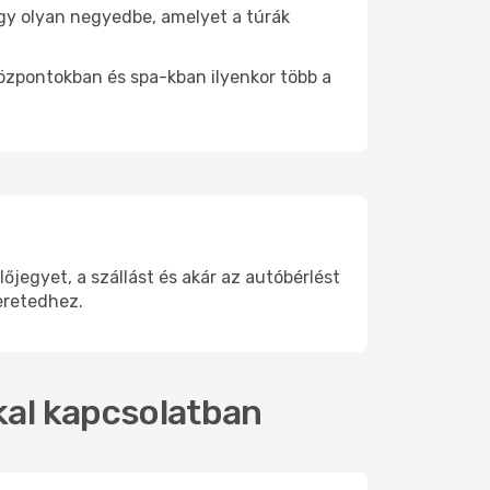
 egy olyan negyedbe, amelyet a túrák
központokban és spa-kban ilyenkor több a
jegyet, a szállást és akár az autóbérlést
eretedhez.
kkal kapcsolatban