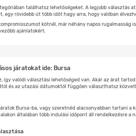
tegóriában találhatsz lehetőségeket. A legjobb választás a
t, egy rövidebb út több időt hagy arra, hogy valóban élvezhe
ok kompromisszumot kötnél, már néhány napos rugalmasság is
vezőbb ajánlatokért.
ásos járatokat ide: Bursa
, így valódi választási lehetőséged van. Akár az árat tarto
tól és az utazási dátumoktól függően választhatsz közvetle
áratok Bursa-ba, vagy szeretnéd alacsonyabban tartani a kö
akon általában több indulási időpont áll rendelkezésre a na
álasztása