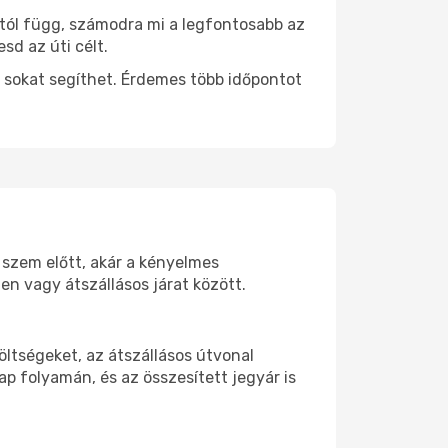
ttól függ, számodra mi a legfontosabb az
sd az úti célt.
 sokat segíthet. Érdemes több időpontot
d szem előtt, akár a kényelmes
n vagy átszállásos járat között.
ltségeket, az átszállásos útvonal
p folyamán, és az összesített jegyár is