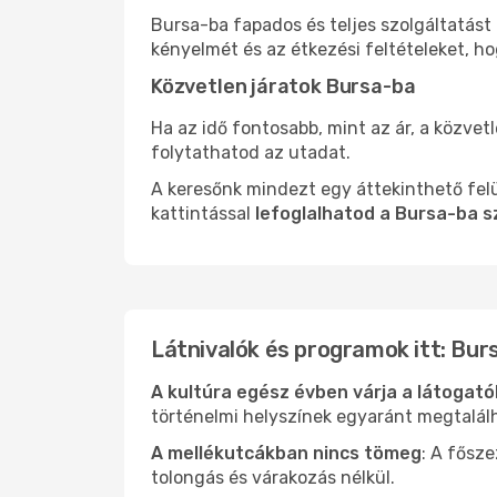
Bursa-ba fapados és teljes szolgáltatást
kényelmét és az étkezési feltételeket, h
Közvetlen járatok Bursa-ba
Ha az idő fontosabb, mint az ár, a közvet
folytathatod az utadat.
A keresőnk mindezt egy áttekinthető felü
kattintással
lefoglalhatod a Bursa-ba s
Látnivalók és programok itt: Bur
A kultúra egész évben várja a látogat
történelmi helyszínek egyaránt megtalál
A mellékutcákban nincs tömeg
: A fősz
tolongás és várakozás nélkül.