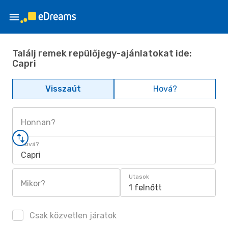
Találj remek repülőjegy-ajánlatokat ide:
Capri
Visszaút
Hová?
Honnan?
Hová?
Capri
Utasok
Mikor?
1 felnőtt
Csak közvetlen járatok