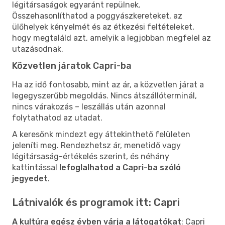
légitársaságok egyaránt repülnek.
Összehasonlíthatod a poggyászkereteket, az
ülőhelyek kényelmét és az étkezési feltételeket,
hogy megtaláld azt, amelyik a legjobban megfelel az
utazásodnak.
Közvetlen járatok Capri-ba
Ha az idő fontosabb, mint az ár, a közvetlen járat a
legegyszerűbb megoldás. Nincs átszállóterminál,
nincs várakozás – leszállás után azonnal
folytathatod az utadat.
A keresőnk mindezt egy áttekinthető felületen
jeleníti meg. Rendezhetsz ár, menetidő vagy
légitársaság-értékelés szerint, és néhány
kattintással
lefoglalhatod a Capri-ba szóló
jegyedet
.
Látnivalók és programok itt: Capri
A kultúra egész évben várja a látogatókat
: Capri