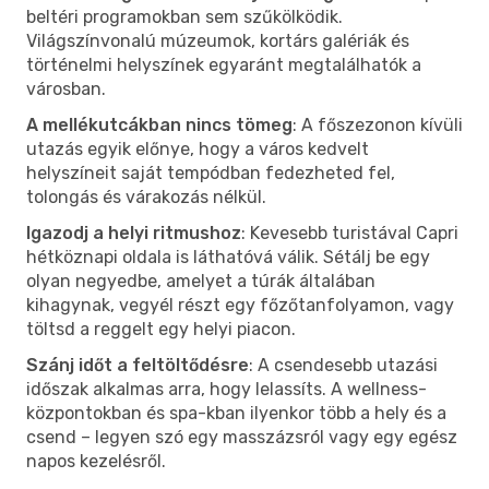
beltéri programokban sem szűkölködik.
Világszínvonalú múzeumok, kortárs galériák és
történelmi helyszínek egyaránt megtalálhatók a
városban.
A mellékutcákban nincs tömeg
: A főszezonon kívüli
utazás egyik előnye, hogy a város kedvelt
helyszíneit saját tempódban fedezheted fel,
tolongás és várakozás nélkül.
Igazodj a helyi ritmushoz
: Kevesebb turistával Capri
hétköznapi oldala is láthatóvá válik. Sétálj be egy
olyan negyedbe, amelyet a túrák általában
kihagynak, vegyél részt egy főzőtanfolyamon, vagy
töltsd a reggelt egy helyi piacon.
Szánj időt a feltöltődésre
: A csendesebb utazási
időszak alkalmas arra, hogy lelassíts. A wellness-
központokban és spa-kban ilyenkor több a hely és a
csend – legyen szó egy masszázsról vagy egy egész
napos kezelésről.