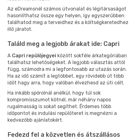
Az eDreamsnél számos útvonalat és légitársaságot
hasonlíthatsz össze egy helyen, így egyszerűbben
találhatod meg a terveidhez és a költségkeretedhez
illő járatot.
Találd meg a legjobb árakat ide: Capri
A
Capri repülőjegyei
között sokféle árkategóriában
találhatsz lehetőségeket. A legjobb választás attól
függ, számodra mi a legfontosabb az utazás során.
Ha az idő számít a legtöbbet, egy rövidebb út több
időt hagy arra, hogy valóban élvezhesd az úti célt.
Ha inkább spórolnál anélkül, hogy túl sok
kompromisszumot kötnél, már néhány napos
rugalmasság is sokat segíthet. Érdemes több
időpontot és indulási repülőteret is megnézni a
kedvezőbb ajánlatokért.
Fedezd fel a közvetlen és átszállásos