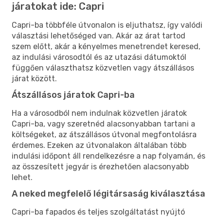
járatokat ide: Capri
Capri-ba többféle útvonalon is eljuthatsz, így valódi
választási lehetőséged van. Akár az árat tartod
szem előtt, akár a kényelmes menetrendet keresed,
az indulási városodtól és az utazási dátumoktól
függően választhatsz közvetlen vagy átszállásos
járat között.
Átszállásos járatok Capri-ba
Ha a városodból nem indulnak közvetlen járatok
Capri-ba, vagy szeretnéd alacsonyabban tartani a
költségeket, az átszállásos útvonal megfontolásra
érdemes. Ezeken az útvonalakon általában több
indulási időpont áll rendelkezésre a nap folyamán, és
az összesített jegyár is érezhetően alacsonyabb
lehet.
A neked megfelelő légitársaság kiválasztása
Capri-ba fapados és teljes szolgáltatást nyújtó