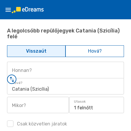
A legolcsóbb repülőjegyek Catania (Szicília)
felé
Visszaút
Hová?
Honnan?
Hová?
Catania (Szicília)
Utasok
Mikor?
1 felnőtt
Csak közvetlen járatok