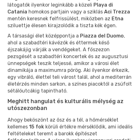
látogatók ilyenkor leginkább a közeli
Playa di
Catania
homokos partjain vagy a sziklás
Aci Trezza
mentén keresnek felfrissülést, miközben az
Etna
sziluettje élesen kirajzolódik a tiszta kék égen.
A társasági élet középpontja a
Piazza del Duomo
,
ahol a szabadtéri kávézók és éttermek késő
éjszakájig várják a vendégeket. A főszezon
pezsgését a szabadtéri koncertek és az augusztusi
ünnepségek teszik teljessé, amikor a városi élet
dinamikája a maximumra pörög. Aki ilyenkor érkezik,
egy vibráló, élettel teli várost talál, ahol a mediterrán
életérzés minden sarkon, a színes piacoktól a zsúfolt
sétálóutcákig tapintható.
Meghitt hangulat és kulturális mélység az
utószezonban
Ahogy beköszönt az ősz és a tél, a hőmérséklet
kellemes
15 fok
körüli értékre mérséklődik, ami ideális
feltételeket teremt a barokk építészet