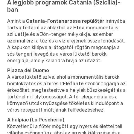
A legjobb programok Catania (Szicília)-
ban
Amint a
Catania-Fontanarossa repülőtér
irányába
tartva feltárul az ablakból az
Etna
monumentális
sziluettje és a Jón-tenger mélykékje, az ember
azonnal érzi a tűz és a víz erejének összefonódását.
A kapukon kilépve a látogatót rögtön megcsapja a
sós tengeri levegő és a város lüktető, barokk
energiája, amely kalandra hívja az utazót.
Piazza del Duomo
A város lüktető szíve, ahol a monumentális barokk
homlokzatok és a híres
L’Elefante
szobor fogadja az
érkezőket, megtestesítve a helyiek büszkeségét és a
történelmi folytonosságot. A tér eleganciája és a
környező utcák nyüzsgése tökéletes kiindulópont a
város rétegzett múltjának felfedezéséhez.
A halpiac (La Pescheria)
Közvetlenül a főtér mögött egy nyers és élettel teli
világba csöppenünk, ahol az árusok kiáltozása és a