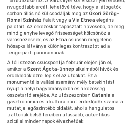
felfedezéséhez. A város ilyenkor visszanyeri eredeti,
nyugodtabb arcát, lehetővé téve, hogy a látogatók
sorban állás nélkül csodálják meg az
Ókori Görög-
Római Színház
falait vagy a
Via Etnea
elegáns
palotáit. Az érkezéskor tapasztalt hűvösebb, de még
mindig enyhe levegő frissességet kölcsönöz a
városnézésnek, és az
Etna
csúcsán megjelenő
hósapka látványa különleges kontrasztot ad a
tengerparti panorámának.
A téli szezon csúcspontja február elején jön el,
amikor a
Szent Ágota-ünnep
alkalmából hívők és
érdeklődők ezrei lepik el az utcákat. Ez a
monumentális vallási esemény mély betekintést
nyújt a helyi hagyományokba és a közösség
összetartó erejébe. Az utószezonban
Catania
a
gasztronómia és a kultúra iránt érdeklődők számára
mutatja legőszintébb oldalát, ahol a hangulatos
trattoriák belső tereiben a lassabb, autentikus
szicíliai mindennapok élvezhetőek.