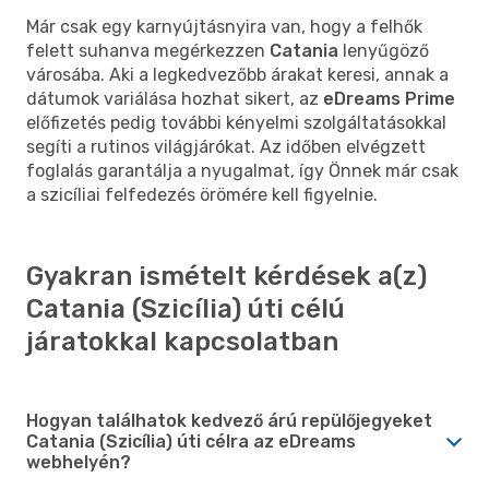
Már csak egy karnyújtásnyira van, hogy a felhők
felett suhanva megérkezzen
Catania
lenyűgöző
városába. Aki a legkedvezőbb árakat keresi, annak a
dátumok variálása hozhat sikert, az
eDreams Prime
előfizetés pedig további kényelmi szolgáltatásokkal
segíti a rutinos világjárókat. Az időben elvégzett
foglalás garantálja a nyugalmat, így Önnek már csak
a szicíliai felfedezés örömére kell figyelnie.
Gyakran ismételt kérdések a(z)
Catania (Szicília) úti célú
járatokkal kapcsolatban
Hogyan találhatok kedvező árú repülőjegyeket
Catania (Szicília) úti célra az eDreams
webhelyén?