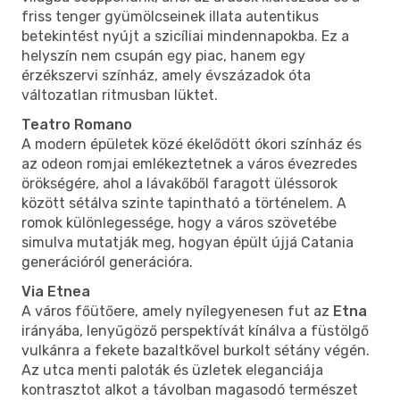
friss tenger gyümölcseinek illata autentikus
betekintést nyújt a szicíliai mindennapokba. Ez a
helyszín nem csupán egy piac, hanem egy
érzékszervi színház, amely évszázadok óta
változatlan ritmusban lüktet.
Teatro Romano
A modern épületek közé ékelődött ókori színház és
az odeon romjai emlékeztetnek a város évezredes
örökségére, ahol a lávakőből faragott üléssorok
között sétálva szinte tapintható a történelem. A
romok különlegessége, hogy a város szövetébe
simulva mutatják meg, hogyan épült újjá Catania
generációról generációra.
Via Etnea
A város főütőere, amely nyílegyenesen fut az
Etna
irányába, lenyűgöző perspektívát kínálva a füstölgő
vulkánra a fekete bazaltkővel burkolt sétány végén.
Az utca menti paloták és üzletek eleganciája
kontrasztot alkot a távolban magasodó természet