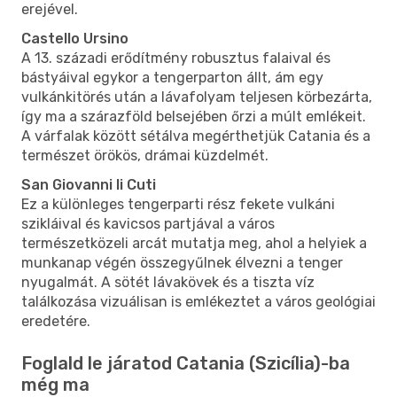
erejével.
Castello Ursino
A 13. századi erődítmény robusztus falaival és
bástyáival egykor a tengerparton állt, ám egy
vulkánkitörés után a lávafolyam teljesen körbezárta,
így ma a szárazföld belsejében őrzi a múlt emlékeit.
A várfalak között sétálva megérthetjük Catania és a
természet örökös, drámai küzdelmét.
San Giovanni li Cuti
Ez a különleges tengerparti rész fekete vulkáni
szikláival és kavicsos partjával a város
természetközeli arcát mutatja meg, ahol a helyiek a
munkanap végén összegyűlnek élvezni a tenger
nyugalmát. A sötét lávakövek és a tiszta víz
találkozása vizuálisan is emlékeztet a város geológiai
eredetére.
Foglald le járatod Catania (Szicília)-ba
még ma