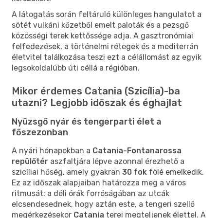
A látogatás során feltáruló különleges hangulatot a
sötét vulkáni kőzetből emelt paloták és a pezsgő
közösségi terek kettőssége adja. A gasztronómiai
felfedezések, a történelmi rétegek és a mediterrán
életvitel találkozása teszi ezt a célállomást az egyik
legsokoldalúbb úti céllá a régióban.
Mikor érdemes Catania (Szicília)-ba
utazni? Legjobb időszak és éghajlat
Nyüzsgő nyár és tengerparti élet a
főszezonban
A nyári hónapokban a
Catania-Fontanarossa
repülőtér
aszfaltjára lépve azonnal érezhető a
szicíliai hőség, amely gyakran
30 fok
fölé emelkedik.
Ez az időszak alapjaiban határozza meg a város
ritmusát: a déli órák forróságában az utcák
elcsendesednek, hogy aztán este, a tengeri szellő
megérkezésekor
Catania
terei megteljenek élettel. A