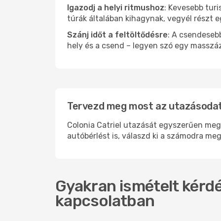
Igazodj a helyi ritmushoz
: Kevesebb turi
túrák általában kihagynak, vegyél részt 
Szánj időt a feltöltődésre
: A csendesebb
hely és a csend – legyen szó egy masszáz
Tervezd meg most az utazásodat i
Colonia Catriel utazását egyszerűen megs
autóbérlést is, válaszd ki a számodra meg
Gyakran ismételt kérdés
kapcsolatban