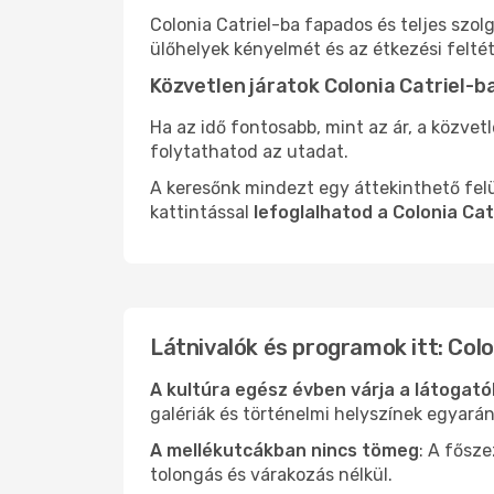
Colonia Catriel-ba fapados és teljes szo
ülőhelyek kényelmét és az étkezési felté
Közvetlen járatok Colonia Catriel-b
Ha az idő fontosabb, mint az ár, a közvet
folytathatod az utadat.
A keresőnk mindezt egy áttekinthető felü
kattintással
lefoglalhatod a Colonia Cat
Látnivalók és programok itt: Colo
A kultúra egész évben várja a látogat
galériák és történelmi helyszínek egyará
A mellékutcákban nincs tömeg
: A fősz
tolongás és várakozás nélkül.