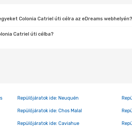
egyeket Colonia Catriel úti célra az eDreams webhelyén
onia Catriel úti célba?
es
Repülőjáratok ide: Neuquén
Repü
Repülőjáratok ide: Chos Malal
Repü
Repülőjáratok ide: Caviahue
Repü