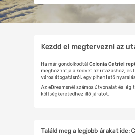
Kezdd el megtervezni az ut
Ha már gondolkodtál
Colonia Catriel rep
meghozhatja a kedvet az utazáshoz, és Co
városlátogatásról, egy pihentető nyaralá
Az eDreamsnél számos útvonalat és légit
költségkeretedhez illő járatot.
Találd meg a legjobb árakat ide: C