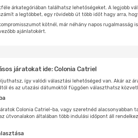
féle árkategóriában találhatsz lehetőségeket. A legjobb vá
zámít a legtöbbet, egy rövidebb út több időt hagy arra, hog
ok kompromisszumot kötnél, már néhány napos rugalmasság is
vezőbb ajánlatokért.
ásos járatokat ide: Colonia Catriel
eljuthatsz, így valódi választási lehetőséged van. Akár az á
tól és az utazási dátumoktól függően választhatsz közvetle
-ba
áratok Colonia Catriel-ba, vagy szeretnéd alacsonyabban tar
 útvonalakon általában több indulási időpont áll rendelkez
álasztása