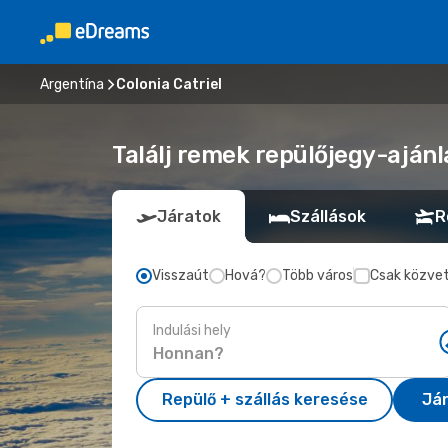
Argentína
Colonia Catriel
Találj remek repülőjegy-ajánla
Járatok
Szállások
R
Visszaút
Hová?
Több város
Csak közvet
Indulási hely
Repülő + szállás keresése
Já