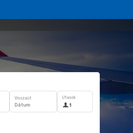
Utasok
Visszaút
Dátum
1