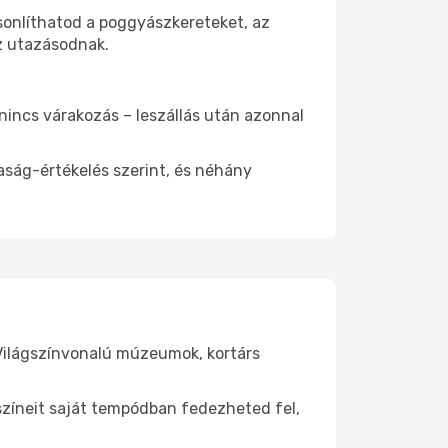
asonlíthatod a poggyászkereteket, az
az utazásodnak.
 nincs várakozás – leszállás után azonnal
aság-értékelés szerint, és néhány
 Világszínvonalú múzeumok, kortárs
yszíneit saját tempódban fedezheted fel,