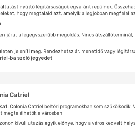
lgáltatást nyújtó légitársaságok egyaránt repülnek. Összeh
teleket, hogy megtaláld azt, amelyik a legjobban megfelel 
a
len járat a legegyszerűbb megoldás. Nincs átszállóterminál,
leten jeleníti meg. Rendezhetsz ár, menetidő vagy légitárs
riel-ba szóló jegyedet
.
nia Catriel
ókat
: Colonia Catriel beltéri programokban sem szűkölködik.
nt megtalálhatók a városban.
ezonon kívüli utazás egyik előnye, hogy a város kedvelt hel