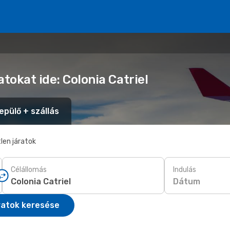
tokat ide: Colonia Catriel
epülő + szállás
len járatok
Célállomás
Indulás
Dátum
ratok keresése