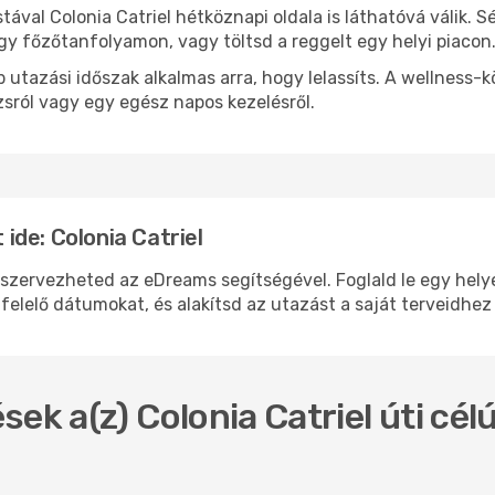
stával Colonia Catriel hétköznapi oldala is láthatóvá válik. 
egy főzőtanfolyamon, vagy töltsd a reggelt egy helyi piacon
 utazási időszak alkalmas arra, hogy lelassíts. A wellness-
sról vagy egy egész napos kezelésről.
de: Colonia Catriel
zervezheted az eDreams segítségével. Foglald le egy helyen
felelő dátumokat, és alakítsd az utazást a saját terveidhez
ek a(z) Colonia Catriel úti célú