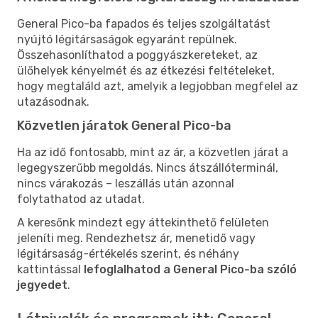
General Pico-ba fapados és teljes szolgáltatást
nyújtó légitársaságok egyaránt repülnek.
Összehasonlíthatod a poggyászkereteket, az
ülőhelyek kényelmét és az étkezési feltételeket,
hogy megtaláld azt, amelyik a legjobban megfelel az
utazásodnak.
Közvetlen járatok General Pico-ba
Ha az idő fontosabb, mint az ár, a közvetlen járat a
legegyszerűbb megoldás. Nincs átszállóterminál,
nincs várakozás – leszállás után azonnal
folytathatod az utadat.
A keresőnk mindezt egy áttekinthető felületen
jeleníti meg. Rendezhetsz ár, menetidő vagy
légitársaság-értékelés szerint, és néhány
kattintással
lefoglalhatod a General Pico-ba szóló
jegyedet
.