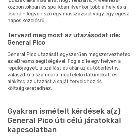
időszak alkalmas arra, hogy lelassíts. A wellness-
központokban és spa-kban ilyenkor több a hely és a
csend – legyen szó egy masszázsról vagy egy egész
napos kezelésről.
Tervezd meg most az utazásodat ide:
General Pico
General Pico utazását egyszerűen megszervezheted
az eDreams segítségével. Foglald le egy helyen a
repülőjegyet, a szállást és akár az autóbérlést is,
válaszd ki a számodra megfelelő dátumokat, és
alakítsd az utazást a saját terveidhez és
költségkeretedhez.
Gyakran ismételt kérdések a(z)
General Pico úti célú járatokkal
kapcsolatban