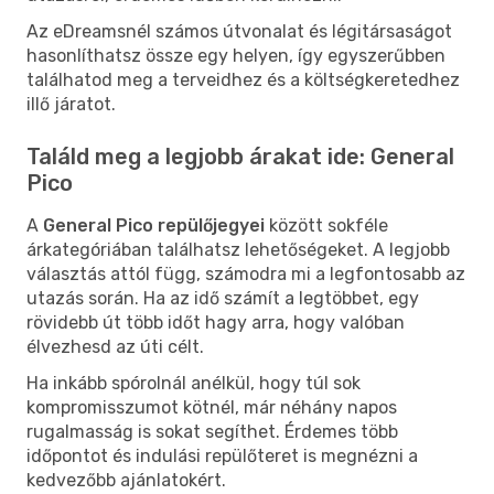
Az eDreamsnél számos útvonalat és légitársaságot
hasonlíthatsz össze egy helyen, így egyszerűbben
találhatod meg a terveidhez és a költségkeretedhez
illő járatot.
Találd meg a legjobb árakat ide: General
Pico
A
General Pico repülőjegyei
között sokféle
árkategóriában találhatsz lehetőségeket. A legjobb
választás attól függ, számodra mi a legfontosabb az
utazás során. Ha az idő számít a legtöbbet, egy
rövidebb út több időt hagy arra, hogy valóban
élvezhesd az úti célt.
Ha inkább spórolnál anélkül, hogy túl sok
kompromisszumot kötnél, már néhány napos
rugalmasság is sokat segíthet. Érdemes több
időpontot és indulási repülőteret is megnézni a
kedvezőbb ajánlatokért.