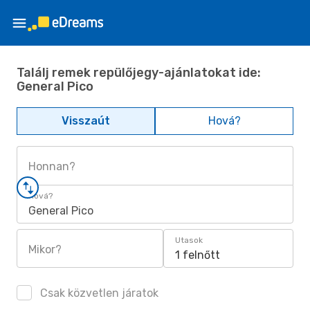
Találj remek repülőjegy-ajánlatokat ide:
General Pico
Visszaút
Hová?
Honnan?
Hová?
General Pico
Utasok
Mikor?
1 felnőtt
Csak közvetlen járatok