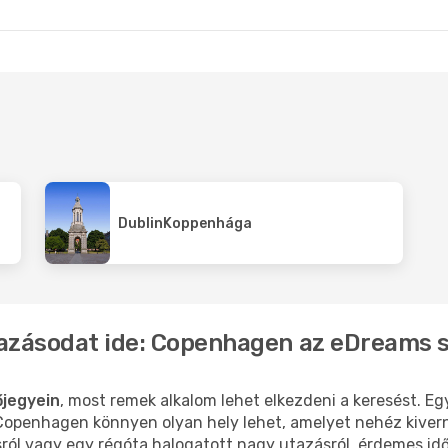
nhága
- Budapest
Koppenhága
- Bud
Dublin
Koppenhága
tazásodat ide: Copenhagen az eDreams 
jegyein
, most remek alkalom lehet elkezdeni a keresést. Eg
openhagen könnyen olyan hely lehet, amelyet nehéz kiverni
sról vagy egy régóta halogatott nagy utazásról, érdemes id