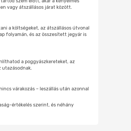
 tartod szem előtt, akár a kényelmes
n vagy átszállásos járat között.
ni a költségeket, az átszállásos útvonal
p folyamán, és az összesített jegyár is
nlíthatod a poggyászkereteket, az
az utazásodnak.
 nincs várakozás – leszállás után azonnal
aság-értékelés szerint, és néhány