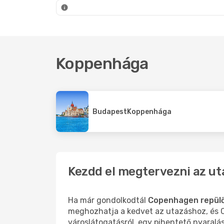
Koppenhága
- Budapest
Koppe
Koppenhága
Budapest
Koppenhága
Kezdd el megtervezni az u
Ha már gondolkodtál
Copenhagen repülő
meghozhatja a kedvet az utazáshoz, és C
városlátogatásról, egy pihentető nyaralá