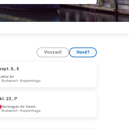
Visszaút
Hová?
zept. 8., K
pt. 23., Sze
Wizz Air
Budapest
- Koppenhága
nhága
apest
kt. 23., P
Norwegian Air Sweden
Budapest
- Koppenhága
26., Sze
nhága