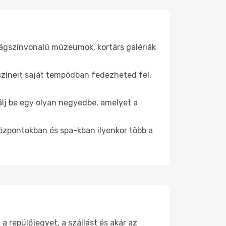
lágszínvonalú múzeumok, kortárs galériák
yszíneit saját tempódban fedezheted fel,
álj be egy olyan negyedbe, amelyet a
.
központokban és spa-kban ilyenkor több a
repülőjegyet, a szállást és akár az