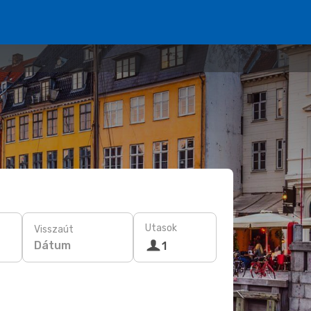
Utasok
Visszaút
Dátum
1