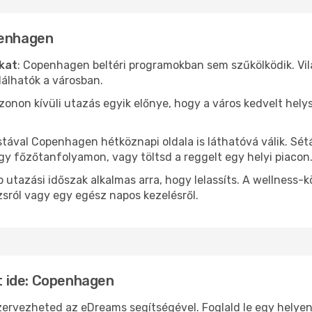
penhagen
ókat
: Copenhagen beltéri programokban sem szűkölködik. Vi
álhatók a városban.
ezonon kívüli utazás egyik előnye, hogy a város kedvelt hel
stával Copenhagen hétköznapi oldala is láthatóvá válik. Sét
egy főzőtanfolyamon, vagy töltsd a reggelt egy helyi piacon
 utazási időszak alkalmas arra, hogy lelassíts. A wellness-
sról vagy egy egész napos kezelésről.
 ide: Copenhagen
ezheted az eDreams segítségével. Foglald le egy helyen a 