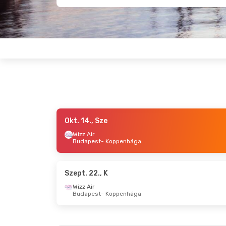
Okt. 14., Sze
Szept. 12., Szo
- Szept. 13., V
Szept. 3
Wizz Air
Budapest
- Koppenhága
Wizz Air
Wizz A
Budapest
- Koppenhága
Budap
Wizz Air
Wizz A
Koppenhága
- Budapest
Koppe
Szept. 22., K
Wizz Air
Budapest
- Koppenhága
Okt. 21., Sze
- Okt. 23., P
Okt. 7.,
Norwegian Air Sweden
Budapest
- Koppenhága
Budap
Wizz Air
Wizz A