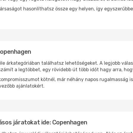
ársaságot hasonlíthatsz össze egy helyen, így egyszerűbbe
 Copenhagen
le árkategóriában találhatsz lehetőségeket. A legjobb vála
zámít a legtöbbet, egy rövidebb út több időt hagy arra, hog
ok kompromisszumot kötnél, már néhány napos rugalmasság is
vezőbb ajánlatokért.
lásos járatokat ide: Copenhagen