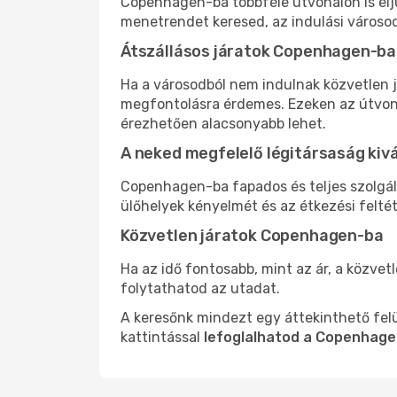
Copenhagen-ba többféle útvonalon is elju
menetrendet keresed, az indulási városod
Átszállásos járatok Copenhagen-ba
Ha a városodból nem indulnak közvetlen 
megfontolásra érdemes. Ezeken az útvonal
érezhetően alacsonyabb lehet.
A neked megfelelő légitársaság kiv
Copenhagen-ba fapados és teljes szolgál
ülőhelyek kényelmét és az étkezési felté
Közvetlen járatok Copenhagen-ba
Ha az idő fontosabb, mint az ár, a közvet
folytathatod az utadat.
A keresőnk mindezt egy áttekinthető felü
kattintással
lefoglalhatod a Copenhage