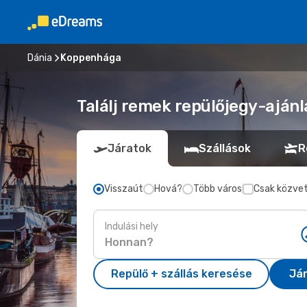
Dánia
Koppenhága
Találj remek repülőjegy-aján
Járatok
Szállások
R
Visszaút
Hová?
Több város
Csak közvet
Indulási hely
Repülő + szállás keresése
Já