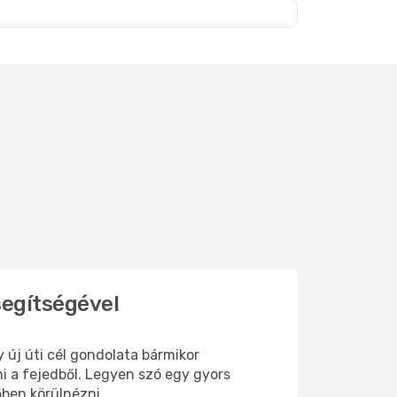
apest
segítségével
y új úti cél gondolata bármikor
 a fejedből. Legyen szó egy gyors
őben körülnézni.