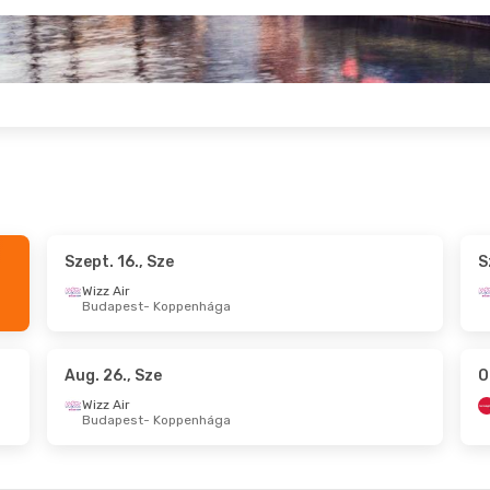
Szept. 16., Sze
S
., Cs
- Szept. 9., Sze
Szept. 22., K
- Sze
Wizz Air
Budapest
- Koppenhága
ir
Wizz Air
est
- Koppenhága
Budapest
- Koppe
ir
Wizz Air
nhága
- Budapest
Koppenhága
- Bud
Aug. 26., Sze
O
Wizz Air
Budapest
- Koppenhága
 Sze
- Okt. 8., Cs
Aug. 25., K
- Aug. 
Norwegian Air Sweden
Wizz Air
est
- Koppenhága
Budapest
- Koppe
ir
Wizz Air