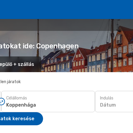
latokat ide: Copenhagen
epülő + szállás
len járatok
Célállomás
Indulás
Dátum
ratok keresése