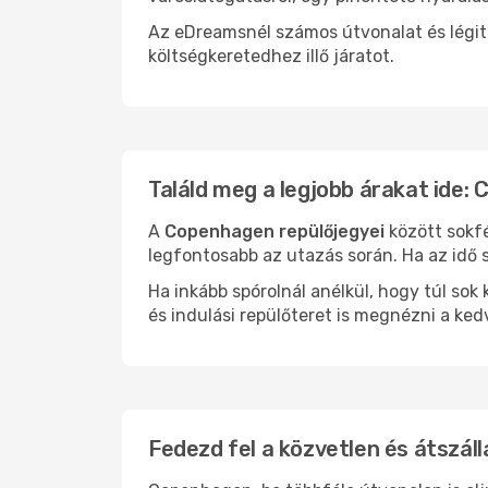
Az eDreamsnél számos útvonalat és légit
költségkeretedhez illő járatot.
Találd meg a legjobb árakat ide:
A
Copenhagen repülőjegyei
között sokfé
legfontosabb az utazás során. Ha az idő s
Ha inkább spórolnál anélkül, hogy túl s
és indulási repülőteret is megnézni a ked
Fedezd fel a közvetlen és átszál