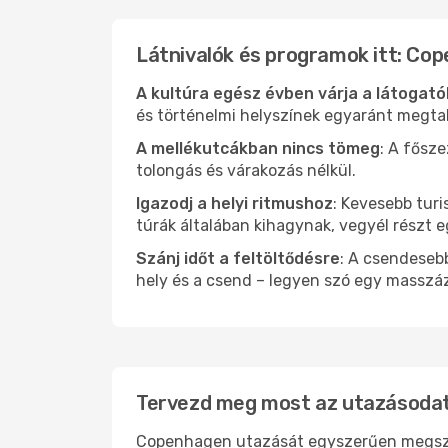
Látnivalók és programok itt: Co
A kultúra egész évben várja a látogat
és történelmi helyszínek egyaránt megtal
A mellékutcákban nincs tömeg
: A fősz
tolongás és várakozás nélkül.
Igazodj a helyi ritmushoz
: Kevesebb turi
túrák általában kihagynak, vegyél részt 
Szánj időt a feltöltődésre
: A csendesebb
hely és a csend – legyen szó egy masszáz
Tervezd meg most az utazásodat
Copenhagen utazását egyszerűen megszerv