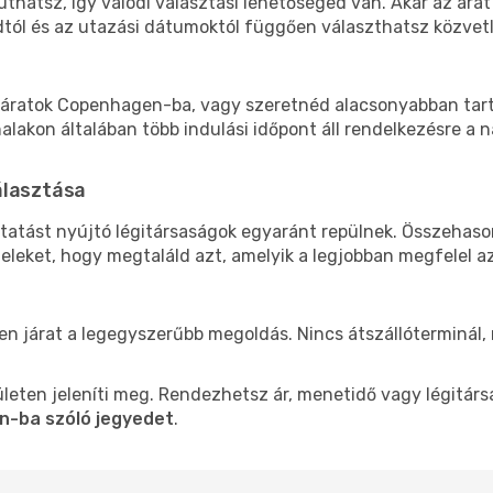
thatsz, így valódi választási lehetőséged van. Akár az árat
tól és az utazási dátumoktól függően választhatsz közvetle
járatok Copenhagen-ba, vagy szeretnéd alacsonyabban tarta
akon általában több indulási időpont áll rendelkezésre a na
álasztása
tatást nyújtó légitársaságok egyaránt repülnek. Összehaso
teleket, hogy megtaláld azt, amelyik a legjobban megfelel 
len járat a legegyszerűbb megoldás. Nincs átszállóterminál,
leten jeleníti meg. Rendezhetsz ár, menetidő vagy légitárs
n-ba szóló jegyedet
.