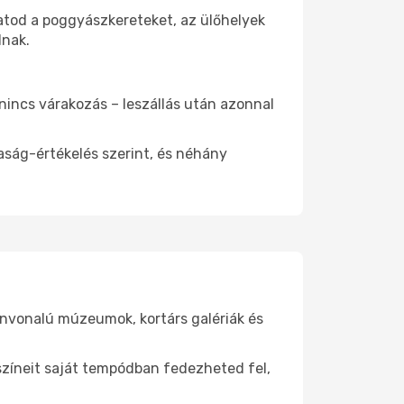
atod a poggyászkereteket, az ülőhelyek
dnak.
 nincs várakozás – leszállás után azonnal
aság-értékelés szerint, és néhány
ínvonalú múzeumok, kortárs galériák és
yszíneit saját tempódban fedezheted fel,