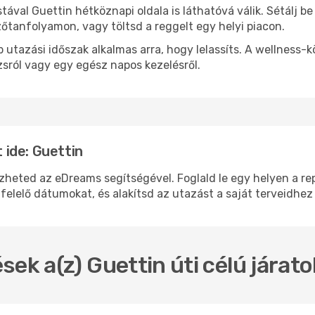
stával Guettin hétköznapi oldala is láthatóvá válik. Sétálj 
zőtanfolyamon, vagy töltsd a reggelt egy helyi piacon.
 utazási időszak alkalmas arra, hogy lelassíts. A wellness-
sról vagy egy egész napos kezelésről.
ide: Guettin
ted az eDreams segítségével. Foglald le egy helyen a repü
felelő dátumokat, és alakítsd az utazást a saját terveidhez
sek a(z) Guettin úti célú járat