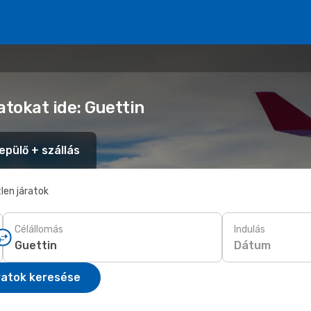
atokat ide: Guettin
epülő + szállás
len járatok
Célállomás
Indulás
Dátum
ratok keresése