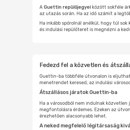
A
Guettin repülőjegyei
között sokféle ár
az utazás során. Ha az idő számít a legtö
Ha inkább spórolnál anélkül, hogy túl s
és indulási repülőteret is megnézni a ked
Fedezd fel a közvetlen és átszáll
Guettin-ba többféle útvonalon is eljuthat
menetrendet keresed, az indulási városod
Átszállásos járatok Guettin-ba
Ha a városodból nem indulnak közvetlen j
megfontolásra érdemes. Ezeken az útvonal
érezhetően alacsonyabb lehet.
A neked megfelelő légitársaság kiv