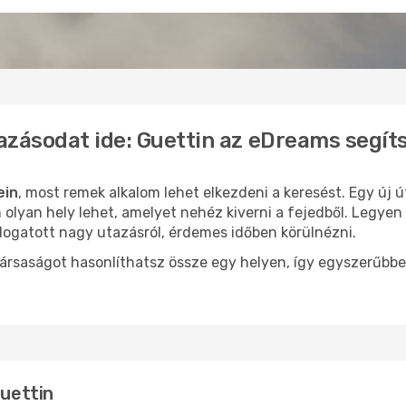
azásodat ide: Guettin az eDreams segít
ein
, most remek alkalom lehet elkezdeni a keresést. Egy új 
olyan hely lehet, amelyet nehéz kiverni a fejedből. Legyen 
logatott nagy utazásról, érdemes időben körülnézni.
ársaságot hasonlíthatsz össze egy helyen, így egyszerűbbe
Guettin