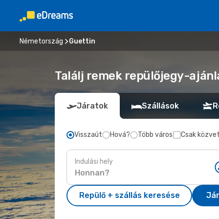
Németország
Guettin
Találj remek repülőjegy-ajánl
Járatok
Szállások
R
Visszaút
Hová?
Több város
Csak közvet
Indulási hely
Repülő + szállás keresése
Já