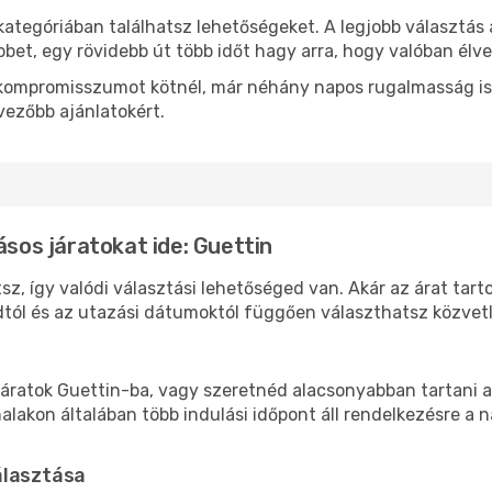
kategóriában találhatsz lehetőségeket. A legjobb választás
bbet, egy rövidebb út több időt hagy arra, hogy valóban élve
ok kompromisszumot kötnél, már néhány napos rugalmasság is
vezőbb ajánlatokért.
ásos járatokat ide: Guettin
sz, így valódi választási lehetőséged van. Akár az árat tart
tól és az utazási dátumoktól függően választhatsz közvetle
áratok Guettin-ba, vagy szeretnéd alacsonyabban tartani a 
akon általában több indulási időpont áll rendelkezésre a na
álasztása