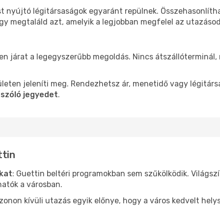
st nyújtó légitársaságok egyaránt repülnek. Összehasonlíth
ogy megtaláld azt, amelyik a legjobban megfelel az utazáso
len járat a legegyszerűbb megoldás. Nincs átszállóterminál,
leten jeleníti meg. Rendezhetsz ár, menetidő vagy légitárs
 szóló jegyedet
.
ttin
ókat
: Guettin beltéri programokban sem szűkölködik. Világsz
hatók a városban.
ezonon kívüli utazás egyik előnye, hogy a város kedvelt hel