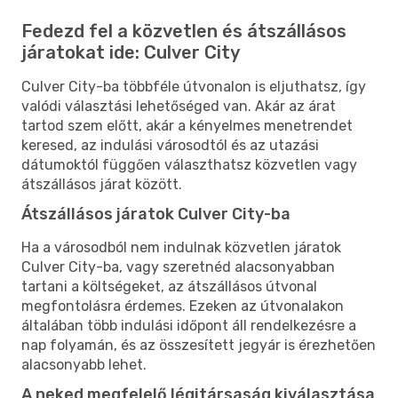
Fedezd fel a közvetlen és átszállásos
járatokat ide: Culver City
Culver City-ba többféle útvonalon is eljuthatsz, így
valódi választási lehetőséged van. Akár az árat
tartod szem előtt, akár a kényelmes menetrendet
keresed, az indulási városodtól és az utazási
dátumoktól függően választhatsz közvetlen vagy
átszállásos járat között.
Átszállásos járatok Culver City-ba
Ha a városodból nem indulnak közvetlen járatok
Culver City-ba, vagy szeretnéd alacsonyabban
tartani a költségeket, az átszállásos útvonal
megfontolásra érdemes. Ezeken az útvonalakon
általában több indulási időpont áll rendelkezésre a
nap folyamán, és az összesített jegyár is érezhetően
alacsonyabb lehet.
A neked megfelelő légitársaság kiválasztása