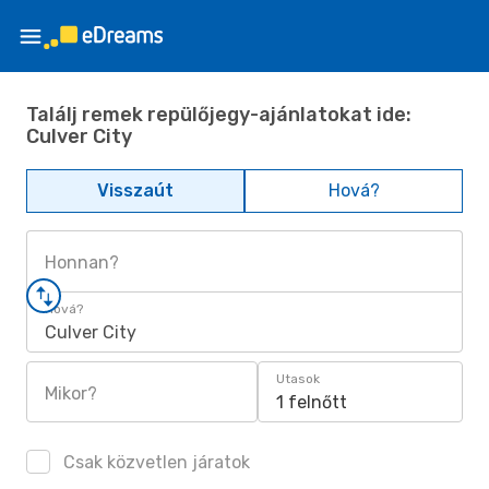
Találj remek repülőjegy-ajánlatokat ide:
Culver City
Visszaút
Hová?
Honnan?
Hová?
Culver City
Utasok
Mikor?
1 felnőtt
Csak közvetlen járatok