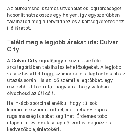
Az eDreamsnél számos útvonalat és légitársaságot
hasonlíthatsz össze egy helyen, így egyszerűbben
találhatod meg a terveidhez és a költségkeretedhez
illő járatot.
Találd meg a legjobb árakat ide: Culver
City
A
Culver City repülőjegyei
között sokféle
árkategóriában találhatsz lehetőségeket. A legjobb
választás attól függ, számodra mi a legfontosabb az
utazás során. Ha az idő számít a legtöbbet, egy
rövidebb út több időt hagy arra, hogy valóban
élvezhesd az úti célt.
Ha inkább spórolnál anélkül, hogy túl sok
kompromisszumot kötnél, már néhány napos
rugalmasság is sokat segíthet. Érdemes több
időpontot és indulási repülőteret is megnézni a
kedvezőbb ajánlatokért.