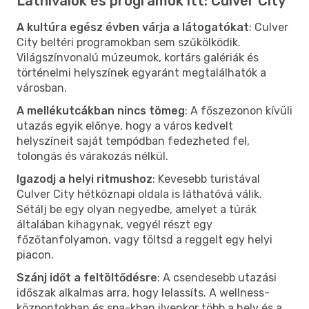
Látnivalók és programok itt: Culver City
A kultúra egész évben várja a látogatókat
: Culver
City beltéri programokban sem szűkölködik.
Világszínvonalú múzeumok, kortárs galériák és
történelmi helyszínek egyaránt megtalálhatók a
városban.
A mellékutcákban nincs tömeg
: A főszezonon kívüli
utazás egyik előnye, hogy a város kedvelt
helyszíneit saját tempódban fedezheted fel,
tolongás és várakozás nélkül.
Igazodj a helyi ritmushoz
: Kevesebb turistával
Culver City hétköznapi oldala is láthatóvá válik.
Sétálj be egy olyan negyedbe, amelyet a túrák
általában kihagynak, vegyél részt egy
főzőtanfolyamon, vagy töltsd a reggelt egy helyi
piacon.
Szánj időt a feltöltődésre
: A csendesebb utazási
időszak alkalmas arra, hogy lelassíts. A wellness-
központokban és spa-kban ilyenkor több a hely és a