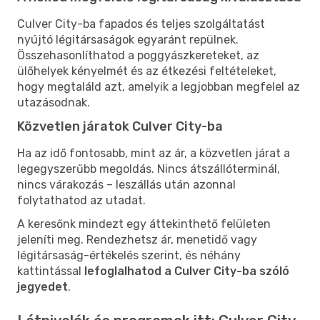
Culver City-ba fapados és teljes szolgáltatást
nyújtó légitársaságok egyaránt repülnek.
Összehasonlíthatod a poggyászkereteket, az
ülőhelyek kényelmét és az étkezési feltételeket,
hogy megtaláld azt, amelyik a legjobban megfelel az
utazásodnak.
Közvetlen járatok Culver City-ba
Ha az idő fontosabb, mint az ár, a közvetlen járat a
legegyszerűbb megoldás. Nincs átszállóterminál,
nincs várakozás – leszállás után azonnal
folytathatod az utadat.
A keresőnk mindezt egy áttekinthető felületen
jeleníti meg. Rendezhetsz ár, menetidő vagy
légitársaság-értékelés szerint, és néhány
kattintással
lefoglalhatod a Culver City-ba szóló
jegyedet
.