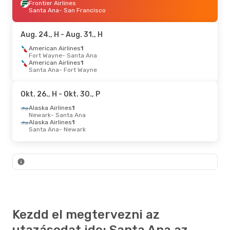
Frontier Airlines
Santa Ana
- San Francisco
Aug. 24., H
- Aug. 31., H
American Airlines
1
Fort Wayne
- Santa Ana
American Airlines
1
Santa Ana
- Fort Wayne
Okt. 26., H
- Okt. 30., P
Alaska Airlines
1
Newark
- Santa Ana
Alaska Airlines
1
Santa Ana
- Newark
Kezdd el megtervezni az
utazásodat ide: Santa Ana az