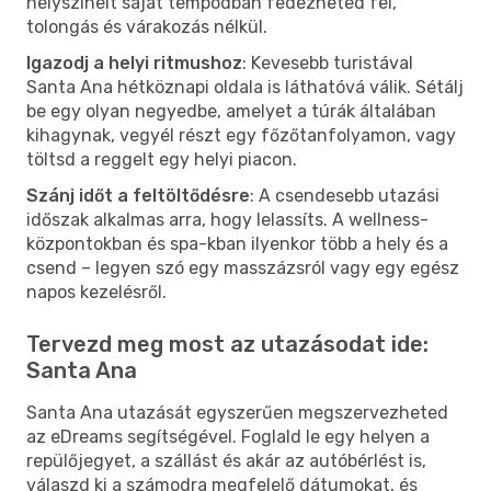
helyszíneit saját tempódban fedezheted fel,
tolongás és várakozás nélkül.
Igazodj a helyi ritmushoz
: Kevesebb turistával
Santa Ana hétköznapi oldala is láthatóvá válik. Sétálj
be egy olyan negyedbe, amelyet a túrák általában
kihagynak, vegyél részt egy főzőtanfolyamon, vagy
töltsd a reggelt egy helyi piacon.
Szánj időt a feltöltődésre
: A csendesebb utazási
időszak alkalmas arra, hogy lelassíts. A wellness-
központokban és spa-kban ilyenkor több a hely és a
csend – legyen szó egy masszázsról vagy egy egész
napos kezelésről.
Tervezd meg most az utazásodat ide:
Santa Ana
Santa Ana utazását egyszerűen megszervezheted
az eDreams segítségével. Foglald le egy helyen a
repülőjegyet, a szállást és akár az autóbérlést is,
válaszd ki a számodra megfelelő dátumokat, és