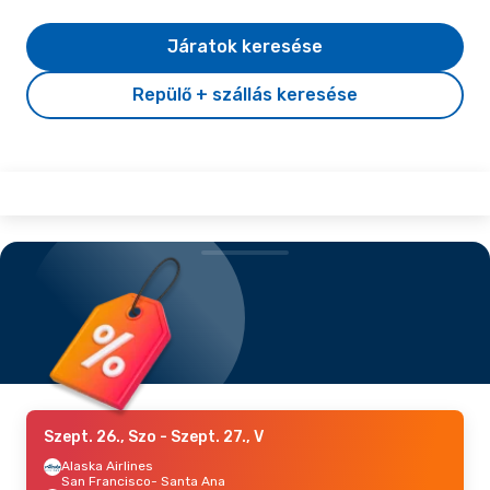
Járatok keresése
Repülő + szállás keresése
Szept. 26., Szo
- Szept. 27., V
Alaska Airlines
San Francisco
- Santa Ana