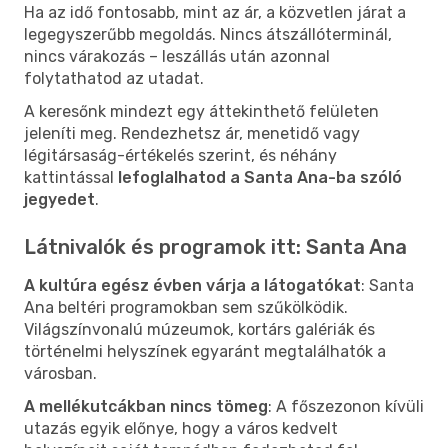
Ha az idő fontosabb, mint az ár, a közvetlen járat a
legegyszerűbb megoldás. Nincs átszállóterminál,
nincs várakozás – leszállás után azonnal
folytathatod az utadat.
A keresőnk mindezt egy áttekinthető felületen
jeleníti meg. Rendezhetsz ár, menetidő vagy
légitársaság-értékelés szerint, és néhány
kattintással
lefoglalhatod a Santa Ana-ba szóló
jegyedet
.
Látnivalók és programok itt: Santa Ana
A kultúra egész évben várja a látogatókat
: Santa
Ana beltéri programokban sem szűkölködik.
Világszínvonalú múzeumok, kortárs galériák és
történelmi helyszínek egyaránt megtalálhatók a
városban.
A mellékutcákban nincs tömeg
: A főszezonon kívüli
utazás egyik előnye, hogy a város kedvelt