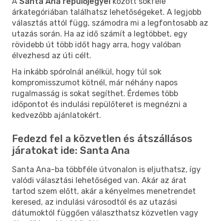
A
Santa Ana repülőjegyei
között sokféle
árkategóriában találhatsz lehetőségeket. A legjobb
választás attól függ, számodra mi a legfontosabb az
utazás során. Ha az idő számít a legtöbbet, egy
rövidebb út több időt hagy arra, hogy valóban
élvezhesd az úti célt.
Ha inkább spórolnál anélkül, hogy túl sok
kompromisszumot kötnél, már néhány napos
rugalmasság is sokat segíthet. Érdemes több
időpontot és indulási repülőteret is megnézni a
kedvezőbb ajánlatokért.
Fedezd fel a közvetlen és átszállásos
járatokat ide: Santa Ana
Santa Ana-ba többféle útvonalon is eljuthatsz, így
valódi választási lehetőséged van. Akár az árat
tartod szem előtt, akár a kényelmes menetrendet
keresed, az indulási városodtól és az utazási
dátumoktól függően választhatsz közvetlen vagy