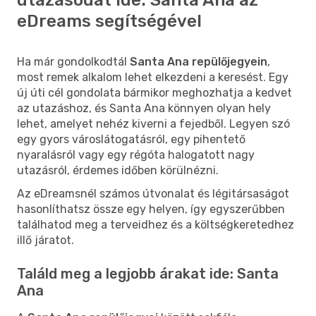
eDreams segítségével
Ha már gondolkodtál
Santa Ana repülőjegyein
,
most remek alkalom lehet elkezdeni a keresést. Egy
új úti cél gondolata bármikor meghozhatja a kedvet
az utazáshoz, és Santa Ana könnyen olyan hely
lehet, amelyet nehéz kiverni a fejedből. Legyen szó
egy gyors városlátogatásról, egy pihentető
nyaralásról vagy egy régóta halogatott nagy
utazásról, érdemes időben körülnézni.
Az eDreamsnél számos útvonalat és légitársaságot
hasonlíthatsz össze egy helyen, így egyszerűbben
találhatod meg a terveidhez és a költségkeretedhez
illő járatot.
Találd meg a legjobb árakat ide: Santa
Ana