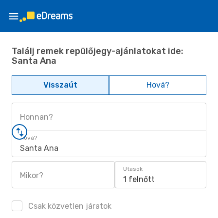
Találj remek repülőjegy-ajánlatokat ide:
Santa Ana
Visszaút
Hová?
Honnan?
Hová?
Santa Ana
Utasok
Mikor?
1 felnőtt
Csak közvetlen járatok