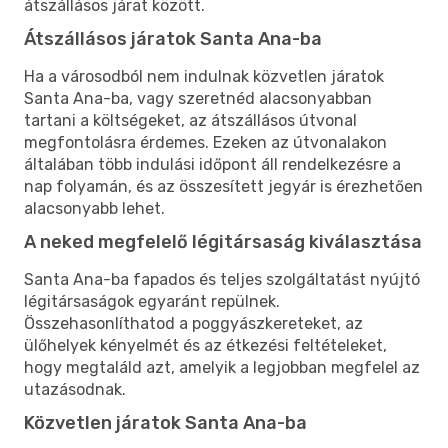
átszállásos járat között.
Átszállásos járatok Santa Ana-ba
Ha a városodból nem indulnak közvetlen járatok
Santa Ana-ba, vagy szeretnéd alacsonyabban
tartani a költségeket, az átszállásos útvonal
megfontolásra érdemes. Ezeken az útvonalakon
általában több indulási időpont áll rendelkezésre a
nap folyamán, és az összesített jegyár is érezhetően
alacsonyabb lehet.
A neked megfelelő légitársaság kiválasztása
Santa Ana-ba fapados és teljes szolgáltatást nyújtó
légitársaságok egyaránt repülnek.
Összehasonlíthatod a poggyászkereteket, az
ülőhelyek kényelmét és az étkezési feltételeket,
hogy megtaláld azt, amelyik a legjobban megfelel az
utazásodnak.
Közvetlen járatok Santa Ana-ba