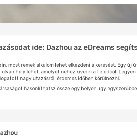
azásodat ide: Dazhou az eDreams segít
ein
, most remek alkalom lehet elkezdeni a keresést. Egy új 
lyan hely lehet, amelyet nehéz kiverni a fejedből. Legyen 
logatott nagy utazásról, érdemes időben körülnézni.
ársaságot hasonlíthatsz össze egy helyen, így egyszerűbbe
 Dazhou