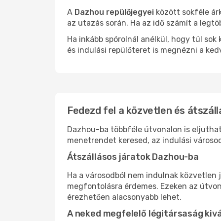
A
Dazhou repülőjegyei
között sokféle ár
az utazás során. Ha az idő számít a legtö
Ha inkább spórolnál anélkül, hogy túl s
és indulási repülőteret is megnézni a ked
Fedezd fel a közvetlen és átszál
Dazhou-ba többféle útvonalon is eljuthats
menetrendet keresed, az indulási városod
Átszállásos járatok Dazhou-ba
Ha a városodból nem indulnak közvetlen j
megfontolásra érdemes. Ezeken az útvonal
érezhetően alacsonyabb lehet.
A neked megfelelő légitársaság kiv