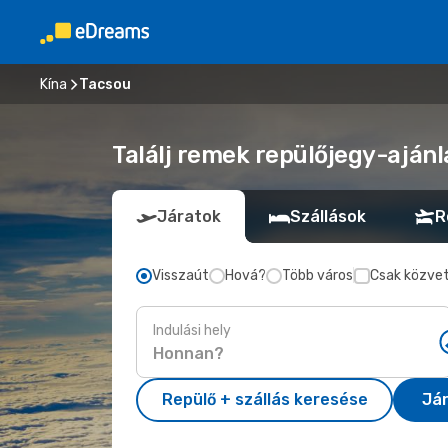
Kína
Tacsou
Találj remek repülőjegy-ajánl
Járatok
Szállások
R
Visszaút
Hová?
Több város
Csak közvet
Indulási hely
Repülő + szállás keresése
Já