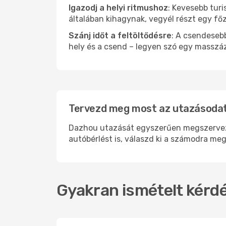
Igazodj a helyi ritmushoz
: Kevesebb turi
általában kihagynak, vegyél részt egy fő
Szánj időt a feltöltődésre
: A csendesebb
hely és a csend – legyen szó egy masszáz
Tervezd meg most az utazásodat
Dazhou utazását egyszerűen megszervezhe
autóbérlést is, válaszd ki a számodra meg
Gyakran ismételt kérdé