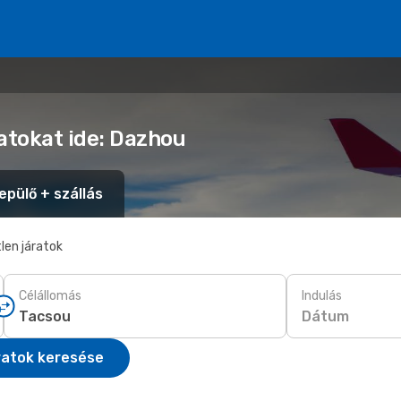
atokat ide: Dazhou
epülő + szállás
len járatok
Célállomás
Indulás
Dátum
ratok keresése