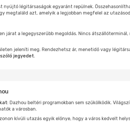
st nyújtó légitársaságok egyaránt repülnek. Összehasonlíth
ogy megtaláld azt, amelyik a legjobban megfelel az utazáso
len járat a legegyszerűbb megoldás. Nincs átszállóterminál,
leten jeleníti meg. Rendezhetsz ár, menetidő vagy légitárs
szóló jegyedet
.
hou
ókat
: Dazhou beltéri programokban sem szűkölködik. Világsz
hatók a városban.
ezonon kívüli utazás egyik előnye, hogy a város kedvelt hel