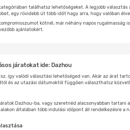
kategóriában találhatsz lehetőségeket. A legjobb választás
bbet, egy rövidebb út több időt hagy arra, hogy valóban élve
ok kompromisszumot kötnél, már néhány napos rugalmasság is
vezőbb ajánlatokért.
lásos járatokat ide: Dazhou
z, így valódi választási lehetőséged van. Akár az árat tart
tól és az utazási dátumoktól függően választhatsz közvetle
áratok Dazhou-ba, vagy szeretnéd alacsonyabban tartani a 
akon általában több indulási időpont áll rendelkezésre a na
álasztása