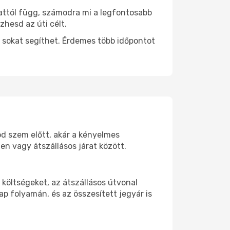
 attól függ, számodra mi a legfontosabb
zhesd az úti célt.
 sokat segíthet. Érdemes több időpontot
od szem előtt, akár a kényelmes
n vagy átszállásos járat között.
költségeket, az átszállásos útvonal
p folyamán, és az összesített jegyár is