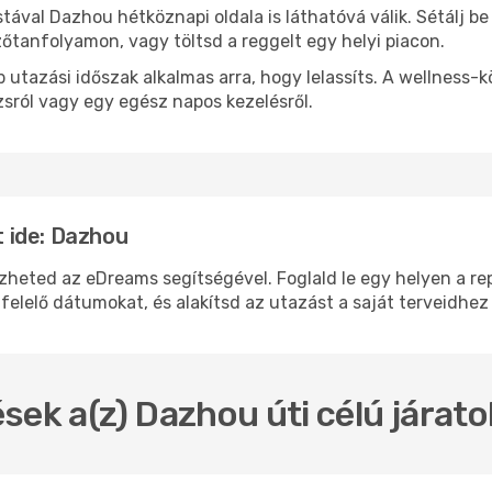
stával Dazhou hétköznapi oldala is láthatóvá válik. Sétálj 
zőtanfolyamon, vagy töltsd a reggelt egy helyi piacon.
 utazási időszak alkalmas arra, hogy lelassíts. A wellness-
sról vagy egy egész napos kezelésről.
 ide: Dazhou
ted az eDreams segítségével. Foglald le egy helyen a repül
felelő dátumokat, és alakítsd az utazást a saját terveidhez
sek a(z) Dazhou úti célú járat