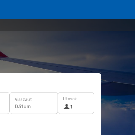
Utasok
Visszaút
Dátum
1