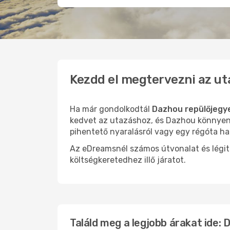
Kezdd el megtervezni az ut
Ha már gondolkodtál
Dazhou repülőjegy
kedvet az utazáshoz, és Dazhou könnyen o
pihentető nyaralásról vagy egy régóta ha
Az eDreamsnél számos útvonalat és légit
költségkeretedhez illő járatot.
Találd meg a legjobb árakat ide: