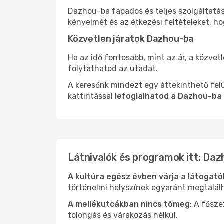
Dazhou-ba fapados és teljes szolgáltatá
kényelmét és az étkezési feltételeket, h
Közvetlen járatok Dazhou-ba
Ha az idő fontosabb, mint az ár, a közvet
folytathatod az utadat.
A keresőnk mindezt egy áttekinthető felü
kattintással
lefoglalhatod a Dazhou-ba 
Látnivalók és programok itt: Daz
A kultúra egész évben várja a látogat
történelmi helyszínek egyaránt megtalál
A mellékutcákban nincs tömeg
: A fősz
tolongás és várakozás nélkül.