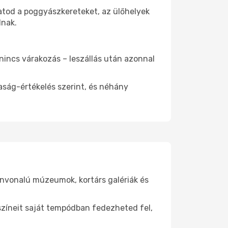
atod a poggyászkereteket, az ülőhelyek
dnak.
 nincs várakozás – leszállás után azonnal
aság-értékelés szerint, és néhány
ínvonalú múzeumok, kortárs galériák és
yszíneit saját tempódban fedezheted fel,