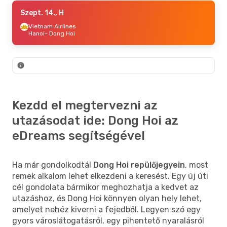
Okt. 23., P
Szept. 14., H
- Okt. 30., P
Lufthansa
Vietnam Airlines
2
Budapest
Hanoi
- Dong Hoi
- Dong Hoi
Vietnam Airlines
2
Dong Hoi
- Budapest
Kezdd el megtervezni az
utazásodat ide: Dong Hoi az
eDreams segítségével
Ha már gondolkodtál
Dong Hoi repülőjegyein
, most
remek alkalom lehet elkezdeni a keresést. Egy új úti
cél gondolata bármikor meghozhatja a kedvet az
utazáshoz, és Dong Hoi könnyen olyan hely lehet,
amelyet nehéz kiverni a fejedből. Legyen szó egy
gyors városlátogatásról, egy pihentető nyaralásról