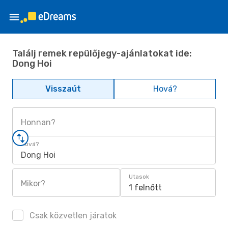
Találj remek repülőjegy-ajánlatokat ide:
Dong Hoi
Visszaút
Hová?
Honnan?
Hová?
Dong Hoi
Utasok
Mikor?
1 felnőtt
Csak közvetlen járatok