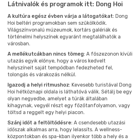
Látnivalók és programok itt: Dong Hoi
A kultúra egész évben várja a látogatókat
: Dong
Hoi beltéri programokban sem szűkölködik.
Világszínvonalú múzeumok, kortárs galériák és
történelmi helyszínek egyaránt megtalálhatók a
városban.
A mellékutcákban nincs tömeg
: A főszezonon kívüli
utazás egyik előnye, hogy a város kedvelt
helyszíneit saját tempódban fedezheted fel,
tolongás és várakozás nélkül.
Igazodj a helyi ritmushoz
: Kevesebb turistával Dong
Hoi hétköznapi oldala is láthatóvá válik. Sétálj be egy
olyan negyedbe, amelyet a túrák általában
kihagynak, vegyél részt egy főzőtanfolyamon, vagy
töltsd a reggelt egy helyi piacon.
Szánj időt a feltöltődésre
: A csendesebb utazási
időszak alkalmas arra, hogy lelassíts. A wellness-
központokban és spa-kban ilyenkor több a hely és a