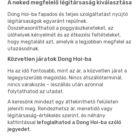
A neked megfelelő légitársaság kiválasztása
Dong Hoi-ba fapados és teljes szolgáltatást nyújtó
légitársaságok egyaránt repülnek.
Összehasonlíthatod a poggyászkereteket, az
ülőhelyek kényelmét és az étkezési feltételeket,
hogy megtaláld azt, amelyik a legjobban megfelel az
utazásodnak.
Közvetlen járatok Dong Hoi-ba
Ha az idő fontosabb, mint az ár, a közvetlen járat a
legegyszerűbb megoldás. Nincs átszállóterminál,
nincs várakozás – leszállás után azonnal
folytathatod az utadat.
A keresőnk mindezt egy áttekinthető felületen
jeleníti meg. Rendezhetsz ár, menetidő vagy
légitársaság-értékelés szerint, és néhány
kattintással
lefoglalhatod a Dong Hoi-ba szóló
jegyedet
.