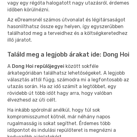
vagy egy régóta halogatott nagy utazásról, érdemes
időben körülnézni.
Az eDreamsnél számos útvonalat és légitársaságot
hasonlíthatsz össze egy helyen, így egyszerűbben
találhatod meg a terveidhez és a költségkeretedhez
illő járatot.
Találd meg a legjobb árakat ide: Dong Hoi
A
Dong Hoi repülőjegyei
között sokféle
árkategóriában találhatsz lehetőségeket. A legjobb
választás attól függ, számodra mi a legfontosabb az
utazás során. Ha az idő számít a legtöbbet, egy
rövidebb út több időt hagy arra, hogy valóban
élvezhesd az úti célt.
Ha inkább spórolnál anélkül, hogy túl sok
kompromisszumot kötnél, már néhány napos
rugalmasság is sokat segíthet. Érdemes több
időpontot és indulási repülőteret is megnézni a
kedvezőbb ajánlatokért.