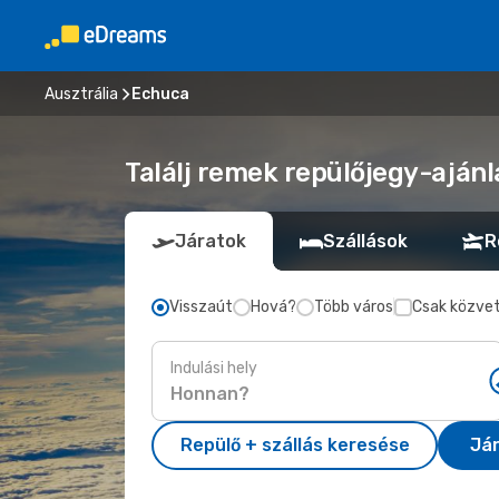
Ausztrália
Echuca
Találj remek repülőjegy-ajánl
Járatok
Szállások
R
Visszaút
Hová?
Több város
Csak közvet
Indulási hely
Repülő + szállás keresése
Já