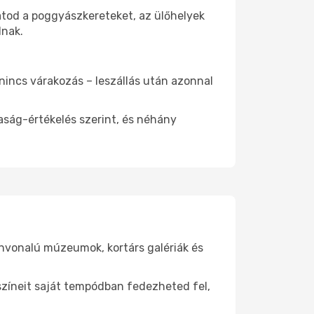
atod a poggyászkereteket, az ülőhelyek
dnak.
 nincs várakozás – leszállás után azonnal
aság-értékelés szerint, és néhány
ínvonalú múzeumok, kortárs galériák és
yszíneit saját tempódban fedezheted fel,