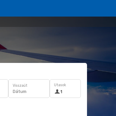
Utasok
Visszaút
Dátum
1