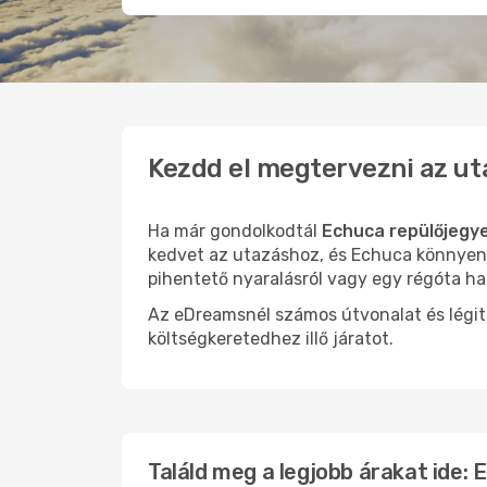
Kezdd el megtervezni az ut
Ha már gondolkodtál
Echuca repülőjegy
kedvet az utazáshoz, és Echuca könnyen o
pihentető nyaralásról vagy egy régóta ha
Az eDreamsnél számos útvonalat és légit
költségkeretedhez illő járatot.
Találd meg a legjobb árakat ide: 