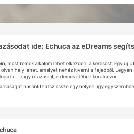
azásodat ide: Echuca az eDreams segít
ein
, most remek alkalom lehet elkezdeni a keresést. Egy új 
lyan hely lehet, amelyet nehéz kiverni a fejedből. Legyen 
logatott nagy utazásról, érdemes időben körülnézni.
ársaságot hasonlíthatsz össze egy helyen, így egyszerűbbe
Echuca