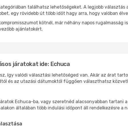
kategóriában találhatsz lehetőségeket. A legjobb választás
bbet, egy rövidebb út több időt hagy arra, hogy valóban élve
ok kompromisszumot kötnél, már néhány napos rugalmasság is
vezőbb ajánlatokért.
ásos járatokat ide: Echuca
z, így valódi választási lehetőséged van. Akár az árat tart
tól és az utazási dátumoktól függően választhatsz közvetle
áratok Echuca-ba, vagy szeretnéd alacsonyabban tartani a 
akon általában több indulási időpont áll rendelkezésre a na
álasztása