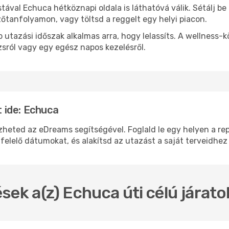
stával Echuca hétköznapi oldala is láthatóvá válik. Sétálj b
zőtanfolyamon, vagy töltsd a reggelt egy helyi piacon.
 utazási időszak alkalmas arra, hogy lelassíts. A wellness-
sról vagy egy egész napos kezelésről.
 ide: Echuca
ted az eDreams segítségével. Foglald le egy helyen a repül
felelő dátumokat, és alakítsd az utazást a saját terveidhez
sek a(z) Echuca úti célú járat