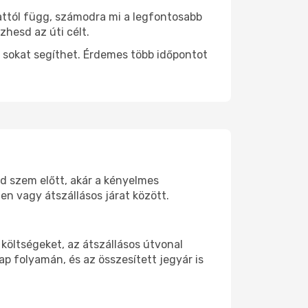
 attól függ, számodra mi a legfontosabb
zhesd az úti célt.
 sokat segíthet. Érdemes több időpontot
od szem előtt, akár a kényelmes
n vagy átszállásos járat között.
költségeket, az átszállásos útvonal
p folyamán, és az összesített jegyár is