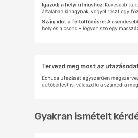
Igazodj a helyi ritmushoz
: Kevesebb turi
általában kihagynak, vegyél részt egy fő
Szánj időt a feltöltődésre
: A csendesebb
hely és a csend – legyen szó egy masszáz
Tervezd meg most az utazásodat
Echuca utazását egyszerűen megszervezhe
autóbérlést is, válaszd ki a számodra meg
Gyakran ismételt kérdé