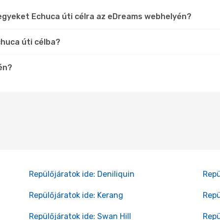
jegyeket Echuca úti célra az eDreams webhelyén?
huca úti célba?
tén?
Repülőjáratok ide: Deniliquin
Repü
Repülőjáratok ide: Kerang
Repü
Repülőjáratok ide: Swan Hill
Repü