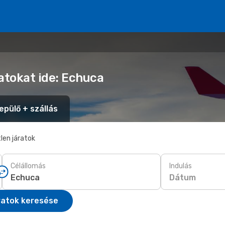
atokat ide: Echuca
epülő + szállás
len járatok
Célállomás
Indulás
Dátum
ratok keresése