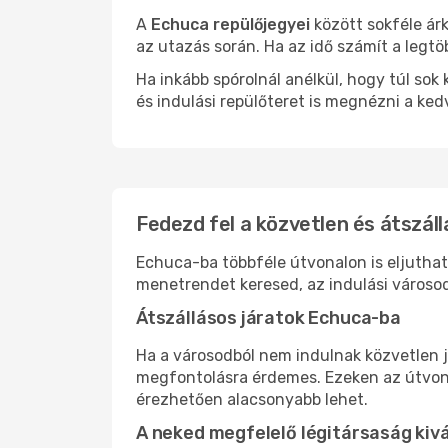
A
Echuca repülőjegyei
között sokféle ár
az utazás során. Ha az idő számít a legtö
Ha inkább spórolnál anélkül, hogy túl s
és indulási repülőteret is megnézni a ked
Fedezd fel a közvetlen és átszáll
Echuca-ba többféle útvonalon is eljuthats
menetrendet keresed, az indulási városod
Átszállásos járatok Echuca-ba
Ha a városodból nem indulnak közvetlen j
megfontolásra érdemes. Ezeken az útvonal
érezhetően alacsonyabb lehet.
A neked megfelelő légitársaság kiv