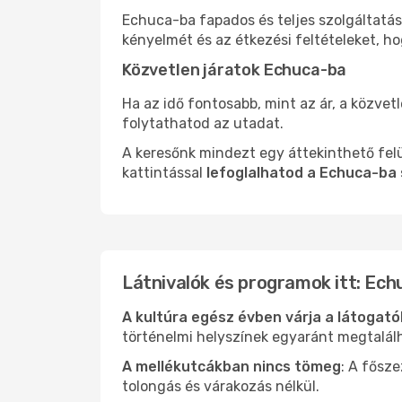
Echuca-ba fapados és teljes szolgáltatás
kényelmét és az étkezési feltételeket, h
Közvetlen járatok Echuca-ba
Ha az idő fontosabb, mint az ár, a közvet
folytathatod az utadat.
A keresőnk mindezt egy áttekinthető felü
kattintással
lefoglalhatod a Echuca-ba 
Látnivalók és programok itt: Ech
A kultúra egész évben várja a látogat
történelmi helyszínek egyaránt megtalál
A mellékutcákban nincs tömeg
: A fősz
tolongás és várakozás nélkül.