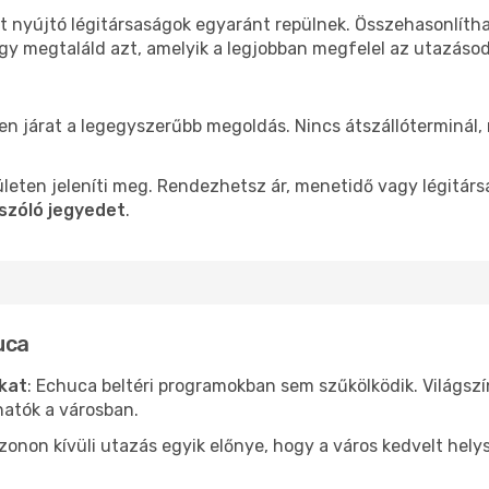
t nyújtó légitársaságok egyaránt repülnek. Összehasonlíth
ogy megtaláld azt, amelyik a legjobban megfelel az utazáso
len járat a legegyszerűbb megoldás. Nincs átszállóterminál,
leten jeleníti meg. Rendezhetsz ár, menetidő vagy légitárs
szóló jegyedet
.
uca
ókat
: Echuca beltéri programokban sem szűkölködik. Világsz
hatók a városban.
ezonon kívüli utazás egyik előnye, hogy a város kedvelt hel