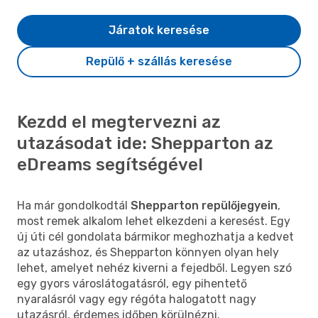
Járatok keresése
Repülő + szállás keresése
Kezdd el megtervezni az
utazásodat ide: Shepparton az
eDreams segítségével
Ha már gondolkodtál
Shepparton repülőjegyein
,
most remek alkalom lehet elkezdeni a keresést. Egy
új úti cél gondolata bármikor meghozhatja a kedvet
az utazáshoz, és Shepparton könnyen olyan hely
lehet, amelyet nehéz kiverni a fejedből. Legyen szó
egy gyors városlátogatásról, egy pihentető
nyaralásról vagy egy régóta halogatott nagy
utazásról, érdemes időben körülnézni.