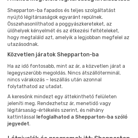
Shepparton-ba fapados és teljes szolgáltatást
nyújtó légitársaságok egyaránt repülnek.
Összehasonlíthatod a poggyászkereteket, az
ülőhelyek kényelmét és az étkezési feltételeket,
hogy megtaláld azt, amelyik a legjobban megfelel az
utazásodnak.
Közvetlen járatok Shepparton-ba
Ha az idő fontosabb, mint az ár, a közvetlen járat a
legegyszerűbb megoldás. Nincs átszállóterminál,
nincs várakozás – leszállás után azonnal
folytathatod az utadat.
A keresőnk mindezt egy áttekinthető felületen
jeleníti meg. Rendezhetsz ár, menetidő vagy
légitársaság-értékelés szerint, és néhány
kattintással
lefoglalhatod a Shepparton-ba szóló
jegyedet
.