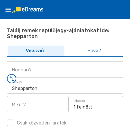
Találj remek repülőjegy-ajánlatokat ide:
Shepparton
Visszaút
Hová?
Honnan?
Hová?
Shepparton
Utasok
Mikor?
1 felnőtt
Csak közvetlen járatok