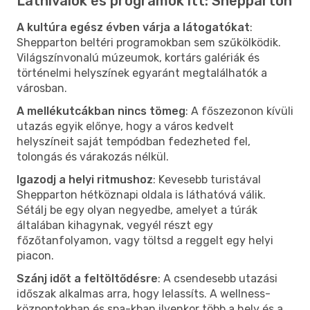
Látnivalók és programok itt: Shepparton
A kultúra egész évben várja a látogatókat
:
Shepparton beltéri programokban sem szűkölködik.
Világszínvonalú múzeumok, kortárs galériák és
történelmi helyszínek egyaránt megtalálhatók a
városban.
A mellékutcákban nincs tömeg
: A főszezonon kívüli
utazás egyik előnye, hogy a város kedvelt
helyszíneit saját tempódban fedezheted fel,
tolongás és várakozás nélkül.
Igazodj a helyi ritmushoz
: Kevesebb turistával
Shepparton hétköznapi oldala is láthatóvá válik.
Sétálj be egy olyan negyedbe, amelyet a túrák
általában kihagynak, vegyél részt egy
főzőtanfolyamon, vagy töltsd a reggelt egy helyi
piacon.
Szánj időt a feltöltődésre
: A csendesebb utazási
időszak alkalmas arra, hogy lelassíts. A wellness-
központokban és spa-kban ilyenkor több a hely és a