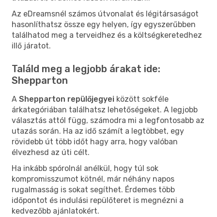
Az eDreamsnél számos útvonalat és légitársaságot
hasonlíthatsz össze egy helyen, így egyszerűbben
találhatod meg a terveidhez és a költségkeretedhez
illő járatot.
Találd meg a legjobb árakat ide:
Shepparton
A
Shepparton repülőjegyei
között sokféle
árkategóriában találhatsz lehetőségeket. A legjobb
választás attól függ, számodra mi a legfontosabb az
utazás során. Ha az idő számít a legtöbbet, egy
rövidebb út több időt hagy arra, hogy valóban
élvezhesd az úti célt.
Ha inkább spórolnál anélkül, hogy túl sok
kompromisszumot kötnél, már néhány napos
rugalmasság is sokat segíthet. Érdemes több
időpontot és indulási repülőteret is megnézni a
kedvezőbb ajánlatokért.