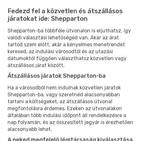
Fedezd fel a közvetlen és átszállásos
járatokat ide: Shepparton
Shepparton-ba többféle útvonalon is eljuthatsz, így
valódi választási lehetőséged van. Akár az árat
tartod szem előtt, akár a kényelmes menetrendet
keresed, az indulási városodtól és az utazási
dátumoktól függően választhatsz közvetlen vagy
átszállásos járat között.
Átszállásos járatok Shepparton-ba
Ha a városodból nem indulnak közvetlen járatok
Shepparton-ba, vagy szeretnéd alacsonyabban
tartani a költségeket, az átszállásos útvonal
megfontolásra érdemes. Ezeken az útvonalakon
általában több indulási időpont áll rendelkezésre a
nap folyamán, és az összesített jegyár is érezhetően
alacsonyabb lehet.
A neked megfelelő légitársaság kiválasztása