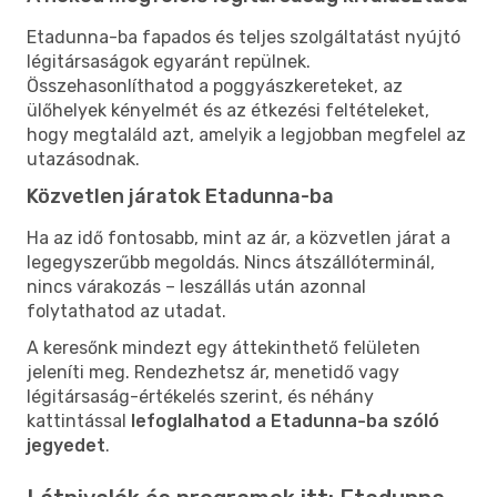
Etadunna-ba fapados és teljes szolgáltatást nyújtó
légitársaságok egyaránt repülnek.
Összehasonlíthatod a poggyászkereteket, az
ülőhelyek kényelmét és az étkezési feltételeket,
hogy megtaláld azt, amelyik a legjobban megfelel az
utazásodnak.
Közvetlen járatok Etadunna-ba
Ha az idő fontosabb, mint az ár, a közvetlen járat a
legegyszerűbb megoldás. Nincs átszállóterminál,
nincs várakozás – leszállás után azonnal
folytathatod az utadat.
A keresőnk mindezt egy áttekinthető felületen
jeleníti meg. Rendezhetsz ár, menetidő vagy
légitársaság-értékelés szerint, és néhány
kattintással
lefoglalhatod a Etadunna-ba szóló
jegyedet
.