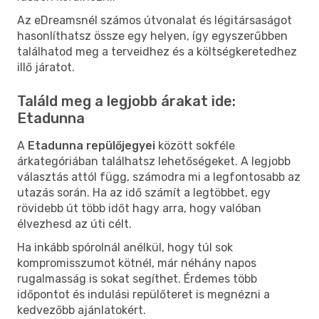
Az eDreamsnél számos útvonalat és légitársaságot
hasonlíthatsz össze egy helyen, így egyszerűbben
találhatod meg a terveidhez és a költségkeretedhez
illő járatot.
Találd meg a legjobb árakat ide:
Etadunna
A
Etadunna repülőjegyei
között sokféle
árkategóriában találhatsz lehetőségeket. A legjobb
választás attól függ, számodra mi a legfontosabb az
utazás során. Ha az idő számít a legtöbbet, egy
rövidebb út több időt hagy arra, hogy valóban
élvezhesd az úti célt.
Ha inkább spórolnál anélkül, hogy túl sok
kompromisszumot kötnél, már néhány napos
rugalmasság is sokat segíthet. Érdemes több
időpontot és indulási repülőteret is megnézni a
kedvezőbb ajánlatokért.