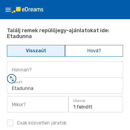
Találj remek repülőjegy-ajánlatokat ide:
Etadunna
Visszaút
Hová?
Honnan?
Hová?
Etadunna
Utasok
Mikor?
1 felnőtt
Csak közvetlen járatok