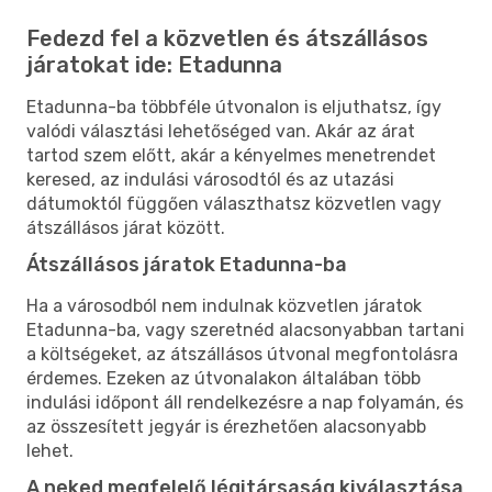
Fedezd fel a közvetlen és átszállásos
járatokat ide: Etadunna
Etadunna-ba többféle útvonalon is eljuthatsz, így
valódi választási lehetőséged van. Akár az árat
tartod szem előtt, akár a kényelmes menetrendet
keresed, az indulási városodtól és az utazási
dátumoktól függően választhatsz közvetlen vagy
átszállásos járat között.
Átszállásos járatok Etadunna-ba
Ha a városodból nem indulnak közvetlen járatok
Etadunna-ba, vagy szeretnéd alacsonyabban tartani
a költségeket, az átszállásos útvonal megfontolásra
érdemes. Ezeken az útvonalakon általában több
indulási időpont áll rendelkezésre a nap folyamán, és
az összesített jegyár is érezhetően alacsonyabb
lehet.
A neked megfelelő légitársaság kiválasztása