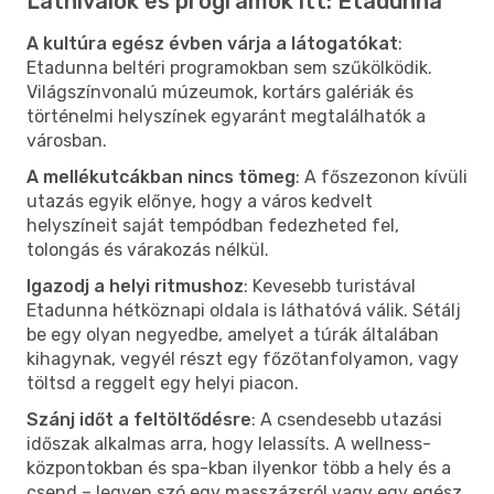
Látnivalók és programok itt: Etadunna
A kultúra egész évben várja a látogatókat
:
Etadunna beltéri programokban sem szűkölködik.
Világszínvonalú múzeumok, kortárs galériák és
történelmi helyszínek egyaránt megtalálhatók a
városban.
A mellékutcákban nincs tömeg
: A főszezonon kívüli
utazás egyik előnye, hogy a város kedvelt
helyszíneit saját tempódban fedezheted fel,
tolongás és várakozás nélkül.
Igazodj a helyi ritmushoz
: Kevesebb turistával
Etadunna hétköznapi oldala is láthatóvá válik. Sétálj
be egy olyan negyedbe, amelyet a túrák általában
kihagynak, vegyél részt egy főzőtanfolyamon, vagy
töltsd a reggelt egy helyi piacon.
Szánj időt a feltöltődésre
: A csendesebb utazási
időszak alkalmas arra, hogy lelassíts. A wellness-
központokban és spa-kban ilyenkor több a hely és a
csend – legyen szó egy masszázsról vagy egy egész