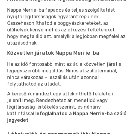
Nappa Merrie-ba fapados és teljes szolgáltatást
nyújtó légitársaságok egyaránt repülnek.
Összehasonlíthatod a poggyászkereteket, az
ülőhelyek kényelmét és az étkezési feltételeket,
hogy megtaláld azt, amelyik a legjobban megfelel az
utazásodnak.
Közvetlen járatok Nappa Merrie-ba
Ha az idő fontosabb, mint az ár, a közvetlen járat a
legegyszerűbb megoldás. Nincs átszállóterminál,
nincs várakozás – leszállás után azonnal
folytathatod az utadat.
A keresőnk mindezt egy áttekinthető felületen
jeleníti meg. Rendezhetsz ár, menetidő vagy
légitársaság-értékelés szerint, és néhány
kattintással
lefoglalhatod a Nappa Merrie-ba szóló
jegyedet
.