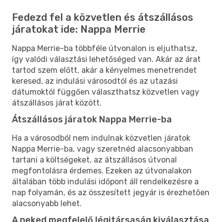
Fedezd fel a közvetlen és átszállásos
járatokat ide: Nappa Merrie
Nappa Merrie-ba többféle útvonalon is eljuthatsz,
így valódi választási lehetőséged van. Akár az árat
tartod szem előtt, akár a kényelmes menetrendet
keresed, az indulási városodtól és az utazási
dátumoktól függően választhatsz közvetlen vagy
átszállásos járat között.
Átszállásos járatok Nappa Merrie-ba
Ha a városodból nem indulnak közvetlen járatok
Nappa Merrie-ba, vagy szeretnéd alacsonyabban
tartani a költségeket, az átszállásos útvonal
megfontolásra érdemes. Ezeken az útvonalakon
általában több indulási időpont áll rendelkezésre a
nap folyamán, és az összesített jegyár is érezhetően
alacsonyabb lehet.
A neked megfelelő légitársaság kiválasztása