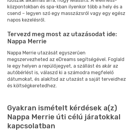
időszak alkalmas arra, hogy lelassíts. A wellness-
központokban és spa-kban ilyenkor több a hely és a
csend – legyen szó egy masszázsról vagy egy egész
napos kezelésről.
Tervezd meg most az utazásodat ide:
Nappa Merrie
Nappa Merrie utazását egyszerűen
megszervezheted az eDreams segítségével. Foglald
le egy helyen a repülőjegyet, a szállást és akár az
autóbérlést is, válaszd ki a számodra megfelelő
dátumokat, és alakítsd az utazást a saját terveidhez
és költségkeretedhez.
Gyakran ismételt kérdések a(z)
Nappa Merrie úti célú járatokkal
kapcsolatban