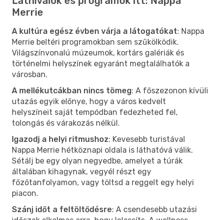
Látnivalók és programok itt: Nappa
Merrie
A kultúra egész évben várja a látogatókat
: Nappa
Merrie beltéri programokban sem szűkölködik.
Világszínvonalú múzeumok, kortárs galériák és
történelmi helyszínek egyaránt megtalálhatók a
városban.
A mellékutcákban nincs tömeg
: A főszezonon kívüli
utazás egyik előnye, hogy a város kedvelt
helyszíneit saját tempódban fedezheted fel,
tolongás és várakozás nélkül.
Igazodj a helyi ritmushoz
: Kevesebb turistával
Nappa Merrie hétköznapi oldala is láthatóvá válik.
Sétálj be egy olyan negyedbe, amelyet a túrák
általában kihagynak, vegyél részt egy
főzőtanfolyamon, vagy töltsd a reggelt egy helyi
piacon.
Szánj időt a feltöltődésre
: A csendesebb utazási