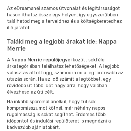
Az eDreamsnél számos útvonalat és légitársaságot
hasonlíthatsz össze egy helyen, így egyszerűbben
találhatod meg a terveidhez és a költségkeretedhez
illő járatot.
Találd meg a legjobb árakat ide: Nappa
Merrie
A
Nappa Merrie repülőjegyei
között sokféle
árkategóriában találhatsz lehetőségeket. A legjobb
választás attól függ, számodra mi a legfontosabb az
utazás során. Ha az idő számít a legtöbbet, egy
rövidebb út több időt hagy arra, hogy valóban
élvezhesd az úti célt.
Ha inkább spórolnál anélkül, hogy túl sok
kompromisszumot kötnél, már néhány napos
rugalmasság is sokat segíthet. Érdemes több
időpontot és indulási repülőteret is megnézni a
kedvezőbb ajánlatokért.