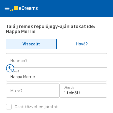
Találj remek repülőjegy-ajánlatokat ide:
Nappa Merrie
Visszaút
Hová?
Honnan?
Hová?
Nappa Merrie
Utasok
Mikor?
1 felnőtt
Csak közvetlen járatok