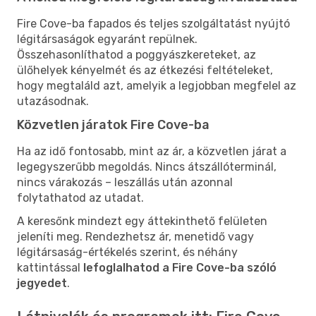
Fire Cove-ba fapados és teljes szolgáltatást nyújtó
légitársaságok egyaránt repülnek.
Összehasonlíthatod a poggyászkereteket, az
ülőhelyek kényelmét és az étkezési feltételeket,
hogy megtaláld azt, amelyik a legjobban megfelel az
utazásodnak.
Közvetlen járatok Fire Cove-ba
Ha az idő fontosabb, mint az ár, a közvetlen járat a
legegyszerűbb megoldás. Nincs átszállóterminál,
nincs várakozás – leszállás után azonnal
folytathatod az utadat.
A keresőnk mindezt egy áttekinthető felületen
jeleníti meg. Rendezhetsz ár, menetidő vagy
légitársaság-értékelés szerint, és néhány
kattintással
lefoglalhatod a Fire Cove-ba szóló
jegyedet
.