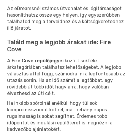
Az eDreamsnél számos útvonalat és légitársaságot
hasonlíthatsz össze egy helyen, így egyszerűbben
találhatod meg a terveidhez és a költségkeretedhez
illő járatot.
Találd meg a legjobb árakat ide: Fire
Cove
A
Fire Cove repülőjegyei
között sokféle
árkategóriában találhatsz lehetőségeket. A legjobb
választás attól függ, számodra mi a legfontosabb az
utazás során. Ha az idő számít a legtöbbet, egy
rövidebb út több időt hagy arra, hogy valóban
élvezhesd az úti célt.
Ha inkább spórolnál anélkül, hogy túl sok
kompromisszumot kötnél, már néhány napos
rugalmasság is sokat segíthet. Érdemes több
időpontot és indulási repülőteret is megnézni a
kedvezőbb ajánlatokért.