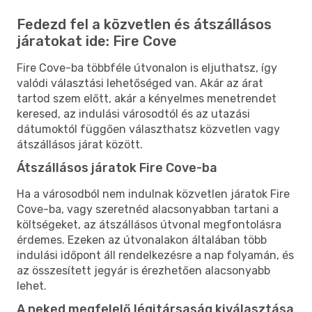
Fedezd fel a közvetlen és átszállásos
járatokat ide: Fire Cove
Fire Cove-ba többféle útvonalon is eljuthatsz, így
valódi választási lehetőséged van. Akár az árat
tartod szem előtt, akár a kényelmes menetrendet
keresed, az indulási városodtól és az utazási
dátumoktól függően választhatsz közvetlen vagy
átszállásos járat között.
Átszállásos járatok Fire Cove-ba
Ha a városodból nem indulnak közvetlen járatok Fire
Cove-ba, vagy szeretnéd alacsonyabban tartani a
költségeket, az átszállásos útvonal megfontolásra
érdemes. Ezeken az útvonalakon általában több
indulási időpont áll rendelkezésre a nap folyamán, és
az összesített jegyár is érezhetően alacsonyabb
lehet.
A neked megfelelő légitársaság kiválasztása