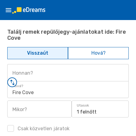
Találj remek repülőjegy-ajánlatokat ide: Fire
Cove
Visszaút
Hová?
Honnan?
Hová?
Fire Cove
Utasok
Mikor?
1 felnőtt
Csak közvetlen járatok