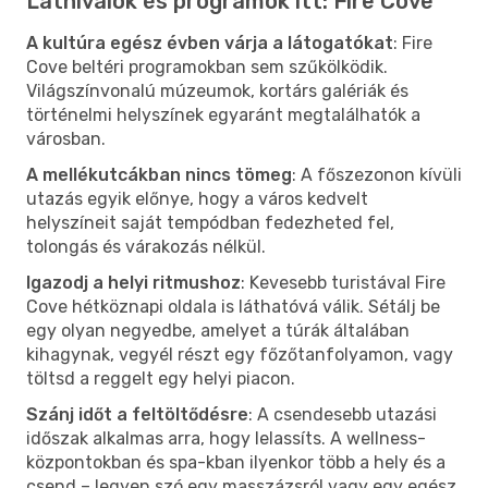
Látnivalók és programok itt: Fire Cove
A kultúra egész évben várja a látogatókat
: Fire
Cove beltéri programokban sem szűkölködik.
Világszínvonalú múzeumok, kortárs galériák és
történelmi helyszínek egyaránt megtalálhatók a
városban.
A mellékutcákban nincs tömeg
: A főszezonon kívüli
utazás egyik előnye, hogy a város kedvelt
helyszíneit saját tempódban fedezheted fel,
tolongás és várakozás nélkül.
Igazodj a helyi ritmushoz
: Kevesebb turistával Fire
Cove hétköznapi oldala is láthatóvá válik. Sétálj be
egy olyan negyedbe, amelyet a túrák általában
kihagynak, vegyél részt egy főzőtanfolyamon, vagy
töltsd a reggelt egy helyi piacon.
Szánj időt a feltöltődésre
: A csendesebb utazási
időszak alkalmas arra, hogy lelassíts. A wellness-
központokban és spa-kban ilyenkor több a hely és a
csend – legyen szó egy masszázsról vagy egy egész