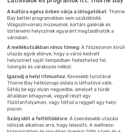
Látnivalók és programok itt: Thorne Bay
A kultúra egész évben várja a látogatókat
: Thorne
Bay beltéri programokban sem szűkölködik.
Világszínvonalú múzeumok, kortárs galériák és
történelmi helyszínek egyaránt megtalálhatók a
városban.
A mellékutcákban nincs tömeg
: A főszezonon kívüli
utazás egyik előnye, hogy a város kedvelt
helyszíneit saját tempódban fedezheted fel,
tolongás és várakozás nélkül.
Igazodj a helyi ritmushoz
: Kevesebb turistával
Thorne Bay hétköznapi oldala is láthatóvá válik.
Sétálj be egy olyan negyedbe, amelyet a túrák
általában kihagynak, vegyél részt egy
főzőtanfolyamon, vagy töltsd a reggelt egy helyi
piacon.
Szánj időt a feltöltődésre
: A csendesebb utazási
időszak alkalmas arra, hogy lelassíts. A wellness-
központokban és spa-kban ilyenkor több a hely és a