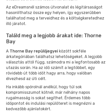
Az eDreamsnél számos útvonalat és légitársaságot
hasonlíthatsz össze egy helyen, így egyszerűbben
találhatod meg a terveidhez és a költségkeretedhez
illő járatot.
Találd meg a legjobb árakat ide: Thorne
Bay
A
Thorne Bay repülőjegyei
között sokféle
árkategóriában találhatsz lehetőségeket. A legjobb
választás attól függ, számodra mi a legfontosabb az
utazás során. Ha az idő számít a legtöbbet, egy
rövidebb út több időt hagy arra, hogy valóban
élvezhesd az úti célt.
Ha inkább spórolnál anélkül, hogy túl sok
kompromisszumot kötnél, már néhány napos
rugalmasság is sokat segíthet. Érdemes több
időpontot és indulási repülőteret is megnézni a
kedvezőbb ajánlatokért.