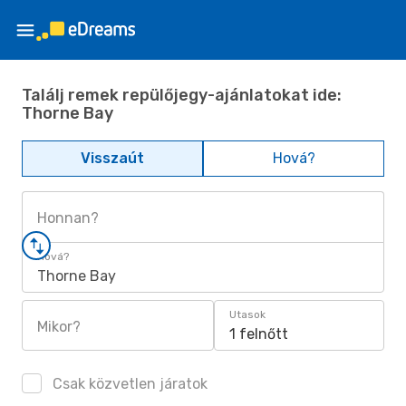
Találj remek repülőjegy-ajánlatokat ide:
Thorne Bay
Visszaút
Hová?
Honnan?
Hová?
Thorne Bay
Utasok
Mikor?
1 felnőtt
Csak közvetlen járatok