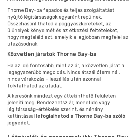
Thorne Bay-ba fapados és teljes szolgáltatást
nyújtó légitársaságok egyaránt repülnek.
Összehasonlíthatod a poggyászkereteket, az
ülőhelyek kényelmét és az étkezési feltételeket,
hogy megtaláld azt, amelyik a legjobban megfelel az
utazásodnak.
Közvetlen járatok Thorne Bay-ba
Ha az idő fontosabb, mint az ár, a közvetlen járat a
legegyszerűbb megoldás. Nincs átszállóterminál,
nincs várakozás – leszállás után azonnal
folytathatod az utadat.
A keresőnk mindezt egy áttekinthető felületen
jeleníti meg. Rendezhetsz ár, menetidő vagy
légitársaság-értékelés szerint, és néhány
kattintással
lefoglalhatod a Thorne Bay-ba szóló
jegyedet
.