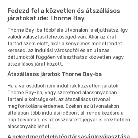
Fedezd fel a közvetlen és átszállásos
járatokat ide: Thorne Bay
Thorne Bay-ba többféle útvonalon is eljuthatsz, így
valódi választási lehetőséged van. Akár az árat
tartod szem előtt, akár a kényelmes menetrendet
keresed, az indulási városodtól és az utazási
dátumoktól függően választhatsz közvetlen vagy
átszállásos járat között.
Átszállásos járatok Thorne Bay-ba
Ha a városodból nem indulnak közvetlen járatok
Thorne Bay-ba, vagy szeretnéd alacsonyabban
tartani a költségeket, az átszállásos útvonal
megfontolásra érdemes. Ezeken az útvonalakon
általában több indulási időpont áll rendelkezésre a
nap folyamán, és az összesített jegyár is érezhetően
alacsonyabb lehet.
A neked megfelelő légitársaság kiválasztása