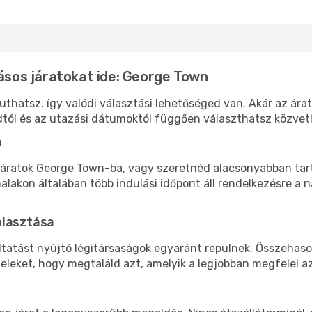
lásos járatokat ide: George Town
thatsz, így valódi választási lehetőséged van. Akár az árat
tól és az utazási dátumoktól függően választhatsz közvetle
a
áratok George Town-ba, vagy szeretnéd alacsonyabban tarta
akon általában több indulási időpont áll rendelkezésre a na
álasztása
ltatást nyújtó légitársaságok egyaránt repülnek. Összehaso
teleket, hogy megtaláld azt, amelyik a legjobban megfelel 