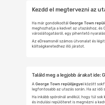
Kezdd el megtervezni az ut
Ha már gondolkodtál
George Town repül
meghozhatja a kedvet az utazáshoz, és G
városlátogatásról, egy pihentető nyaralá
Az eDreamsnél számos útvonalat és légit
költségkeretedhez illő járatot.
Találd meg a legjobb árakat ide:
A
George Town repülőjegyei
között sokf
legfontosabb az utazás során. Ha az idő s
Ha inkább spórolnál anélkül, hogy túl s
és indulási repülőteret is megnézni a ked