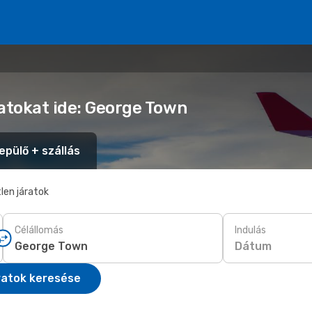
latokat ide: George Town
epülő + szállás
len járatok
Célállomás
Indulás
Dátum
ratok keresése