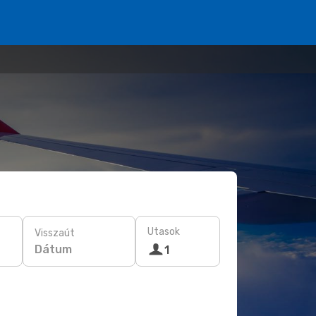
Utasok
Visszaút
Dátum
1