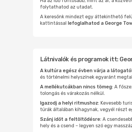
Ha az idő fontosabb, mint az ár, a közvet
folytathatod az utadat.
A keresőnk mindezt egy áttekinthető felü
kattintással
lefoglalhatod a George To
Látnivalók és programok itt: Ge
A kultúra egész évben várja a látogat
és történelmi helyszínek egyaránt megtal
A mellékutcákban nincs tömeg
: A fősz
tolongás és várakozás nélkül.
Igazodj a helyi ritmushoz
: Kevesebb turi
túrák általában kihagynak, vegyél részt 
Szánj időt a feltöltődésre
: A csendesebb
hely és a csend – legyen szó egy masszáz