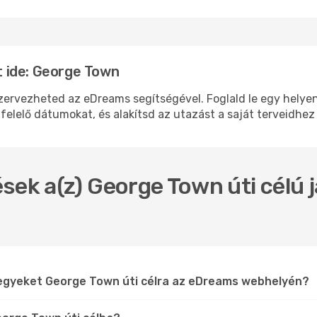
 ide: George Town
vezheted az eDreams segítségével. Foglald le egy helyen a 
felelő dátumokat, és alakítsd az utazást a saját terveidhez
sek a(z) George Town úti célú 
jegyeket George Town úti célra az eDreams webhelyén?