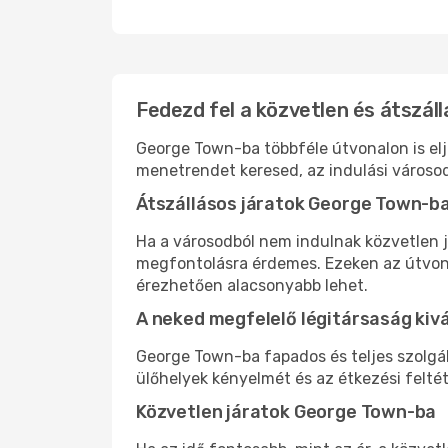
Fedezd fel a közvetlen és átszál
George Town-ba többféle útvonalon is elju
menetrendet keresed, az indulási városod
Átszállásos járatok George Town-b
Ha a városodból nem indulnak közvetlen j
megfontolásra érdemes. Ezeken az útvonal
érezhetően alacsonyabb lehet.
A neked megfelelő légitársaság kiv
George Town-ba fapados és teljes szolgá
ülőhelyek kényelmét és az étkezési felté
Közvetlen járatok George Town-ba