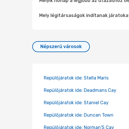
Melyik hónap a legjobb az utazáshoz G
Mely légitársaságok indítanak járatoka
Népszerű városok
Repülőjáratok ide: Stella Maris
Repülőjáratok ide: Deadmans Cay
Repülőjáratok ide: Staniel Cay
Repülőjáratok ide: Duncan Town
Repülőjáratok ide: Norman'S Cay