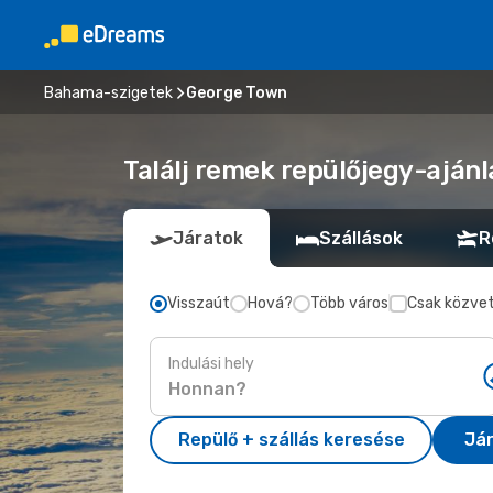
Bahama-szigetek
George Town
Találj remek repülőjegy-aján
Járatok
Szállások
R
Visszaút
Hová?
Több város
Csak közvet
Indulási hely
Repülő + szállás keresése
Já