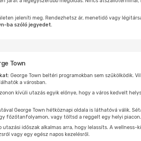
len járat a legegyszerűbb megoldás. Nincs átszállóterminál,
leten jeleníti meg. Rendezhetsz ár, menetidő vagy légitárs
wn-ba szóló jegyedet
.
orge Town
ókat
: George Town beltéri programokban sem szűkölködik. Vi
álhatók a városban.
ezonon kívüli utazás egyik előnye, hogy a város kedvelt hel
stával George Town hétköznapi oldala is láthatóvá válik. Sé
egy főzőtanfolyamon, vagy töltsd a reggelt egy helyi piacon
 utazási időszak alkalmas arra, hogy lelassíts. A wellness-
sról vagy egy egész napos kezelésről.