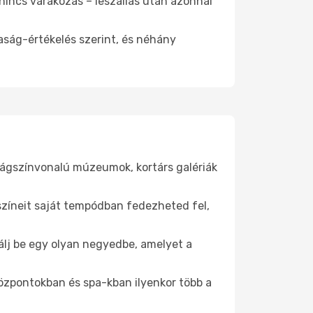
 nincs várakozás – leszállás után azonnal
aság-értékelés szerint, és néhány
lágszínvonalú múzeumok, kortárs galériák
yszíneit saját tempódban fedezheted fel,
tálj be egy olyan negyedbe, amelyet a
.
központokban és spa-kban ilyenkor több a