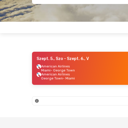
Szept. 5., Szo
- Szept. 6., V
American Airlines
Miami
- George Town
American Airlines
George Town
- Miami