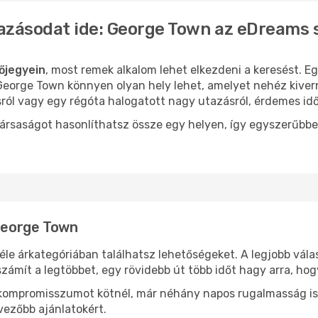
azásodat ide: George Town az eDreams 
őjegyein
, most remek alkalom lehet elkezdeni a keresést. Eg
eorge Town könnyen olyan hely lehet, amelyet nehéz kivern
sról vagy egy régóta halogatott nagy utazásról, érdemes id
ársaságot hasonlíthatsz össze egy helyen, így egyszerűbbe
 George Town
éle árkategóriában találhatsz lehetőségeket. A legjobb vála
zámít a legtöbbet, egy rövidebb út több időt hagy arra, hog
ok kompromisszumot kötnél, már néhány napos rugalmasság is
vezőbb ajánlatokért.