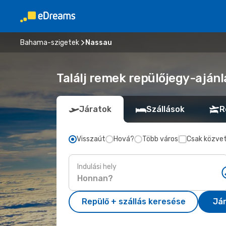
Bahama-szigetek
Nassau
Találj remek repülőjegy-ajánl
Járatok
Szállások
R
Visszaút
Hová?
Több város
Csak közvet
Indulási hely
Repülő + szállás keresése
Já