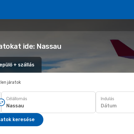
atokat ide: Nassau
epülő + szállás
len járatok
Célállomás
Indulás
Dátum
ratok keresése