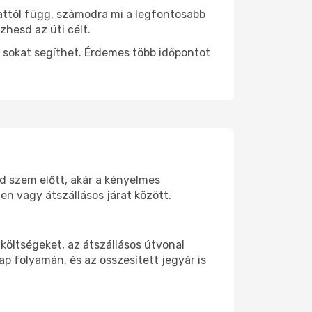
 attól függ, számodra mi a legfontosabb
zhesd az úti célt.
 sokat segíthet. Érdemes több időpontot
od szem előtt, akár a kényelmes
n vagy átszállásos járat között.
költségeket, az átszállásos útvonal
p folyamán, és az összesített jegyár is