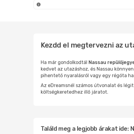
Nassau
- Cancún
Nassa
Kezdd el megtervezni az ut
Ha már gondolkodtál
Nassau repülőjegy
kedvet az utazáshoz, és Nassau könnyen o
pihentető nyaralásról vagy egy régóta ha
Az eDreamsnél számos útvonalat és légit
költségkeretedhez illő járatot.
Találd meg a legjobb árakat ide: