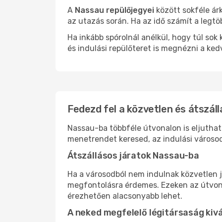
A
Nassau repülőjegyei
között sokféle ár
az utazás során. Ha az idő számít a legtö
Ha inkább spórolnál anélkül, hogy túl s
és indulási repülőteret is megnézni a ked
Fedezd fel a közvetlen és átszál
Nassau-ba többféle útvonalon is eljuthats
menetrendet keresed, az indulási városod
Átszállásos járatok Nassau-ba
Ha a városodból nem indulnak közvetlen j
megfontolásra érdemes. Ezeken az útvonal
érezhetően alacsonyabb lehet.
A neked megfelelő légitársaság kiv