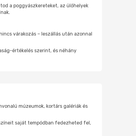
atod a poggyászkereteket, az ülőhelyek
dnak.
 nincs várakozás – leszállás után azonnal
aság-értékelés szerint, és néhány
ínvonalú múzeumok, kortárs galériák és
yszíneit saját tempódban fedezheted fel,