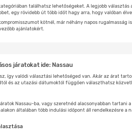
kategóriában találhatsz lehetőségeket. A legjobb választás
bbet, egy rövidebb út több időt hagy arra, hogy valóban élve
ok kompromisszumot kötnél, már néhány napos rugalmasság is
vezőbb ajánlatokért.
lásos járatokat ide: Nassau
z, így valódi választási lehetőséged van. Akár az árat tart
tól és az utazási dátumoktól függően választhatsz közvetle
áratok Nassau-ba, vagy szeretnéd alacsonyabban tartani a 
akon általában több indulási időpont áll rendelkezésre a na
álasztása