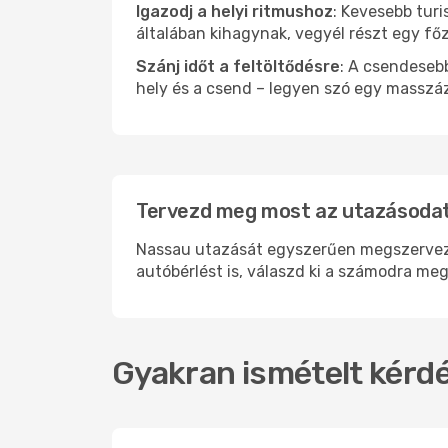
Igazodj a helyi ritmushoz
: Kevesebb turi
általában kihagynak, vegyél részt egy fő
Szánj időt a feltöltődésre
: A csendesebb
hely és a csend – legyen szó egy masszáz
Tervezd meg most az utazásodat
Nassau utazását egyszerűen megszervezhe
autóbérlést is, válaszd ki a számodra meg
Gyakran ismételt kérdé