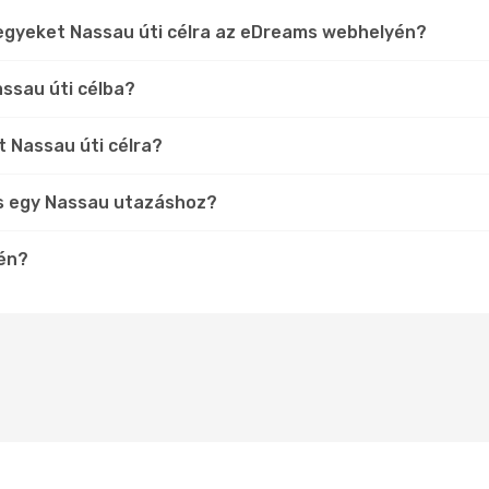
jegyeket Nassau úti célra az eDreams webhelyén?
assau úti célba?
t Nassau úti célra?
s egy Nassau utazáshoz?
tén?