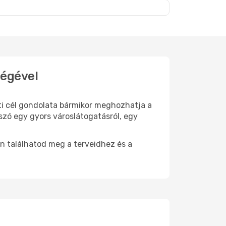
t
ségével
úti cél gondolata bármikor meghozhatja a
szó egy gyors városlátogatásról, egy
n találhatod meg a terveidhez és a