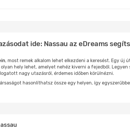
u
- Bécs
Nassau
- Budapes
azásodat ide: Nassau az eDreams segít
ein
, most remek alkalom lehet elkezdeni a keresést. Egy új 
lyan hely lehet, amelyet nehéz kiverni a fejedből. Legyen 
logatott nagy utazásról, érdemes időben körülnézni.
ársaságot hasonlíthatsz össze egy helyen, így egyszerűbbe
 Nassau