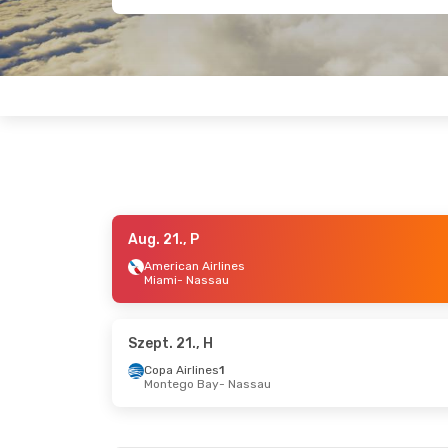
Aug. 21., P
Szept. 27., V
- Szept. 30., Sze
Aug. 22
American Airlines
Miami
- Nassau
American Airlines
1
Americ
New York
- Nassau
Miami
American Airlines
1
Americ
Nassau
- New York
Nassa
Szept. 21., H
Copa Airlines
1
Montego Bay
- Nassau
Aug. 31., H
- Szept. 3., Cs
Okt. 8.,
Copa Airlines
1
Air C
Cancún
- Nassau
Bécs
-
Copa Airlines
1
Air C