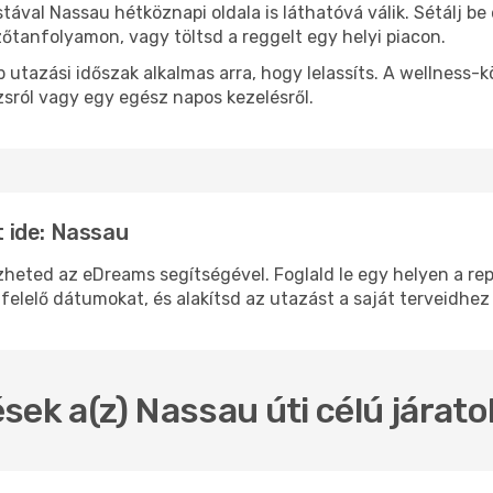
stával Nassau hétköznapi oldala is láthatóvá válik. Sétálj b
zőtanfolyamon, vagy töltsd a reggelt egy helyi piacon.
 utazási időszak alkalmas arra, hogy lelassíts. A wellness-
sról vagy egy egész napos kezelésről.
 ide: Nassau
ted az eDreams segítségével. Foglald le egy helyen a repül
felelő dátumokat, és alakítsd az utazást a saját terveidhez
sek a(z) Nassau úti célú járat