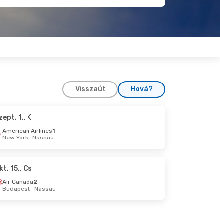
Visszaút
Hová?
zept. 1., K
 25., V
American Airlines
1
New York
- Nassau
kt. 15., Cs
Air Canada
2
Budapest
- Nassau
zept. 19., Szo
u