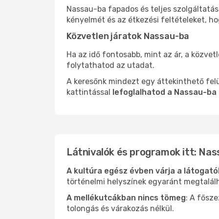
Nassau-ba fapados és teljes szolgáltatás
kényelmét és az étkezési feltételeket, h
Közvetlen járatok Nassau-ba
Ha az idő fontosabb, mint az ár, a közvet
folytathatod az utadat.
A keresőnk mindezt egy áttekinthető felü
kattintással
lefoglalhatod a Nassau-ba 
Látnivalók és programok itt: Nas
A kultúra egész évben várja a látogat
történelmi helyszínek egyaránt megtalál
A mellékutcákban nincs tömeg
: A fősz
tolongás és várakozás nélkül.