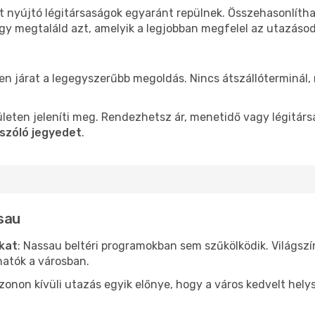
t nyújtó légitársaságok egyaránt repülnek. Összehasonlíth
ogy megtaláld azt, amelyik a legjobban megfelel az utazáso
len járat a legegyszerűbb megoldás. Nincs átszállóterminál,
leten jeleníti meg. Rendezhetsz ár, menetidő vagy légitárs
szóló jegyedet
.
sau
ókat
: Nassau beltéri programokban sem szűkölködik. Világsz
hatók a városban.
ezonon kívüli utazás egyik előnye, hogy a város kedvelt hel