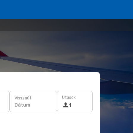
Utasok
Visszaút
Dátum
1