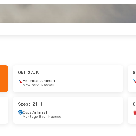
Okt. 27., K
S
., Szo
- Aug. 24., H
Okt. 22., Cs
- Okt.
American Airlines
1
New York
- Nassau
an Airlines
Air Canada
1
- Nassau
New York
- Nassau
an Airlines
1
Air Canada
1
u
- Miami
Nassau
- New York
Szept. 21., H
O
Copa Airlines
1
Montego Bay
- Nassau
 Cs
- Okt. 16., P
Szept. 12., Szo
- S
anada
2
British Airways
1
 Nassau
Budapest
- Nassa
anada
1
British Airways
1