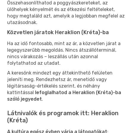
Összehasonlíthatod a poggyászkereteket, az
ülőhelyek kényelmét és az étkezési feltételeket,
hogy megtaláld azt, amelyik a legjobban megfelel az
utazásodnak.
Közvetlen járatok Heraklion (Kréta)-ba
Ha az idő fontosabb, mint az ár, a közvetlen járat a
legegyszerűbb megoldás. Nincs átszállóterminál,
nincs várakozás – leszállás után azonnal
folytathatod az utadat.
A keresőnk mindezt egy áttekinthető felületen
jeleníti meg. Rendezhetsz ár, menetidő vagy
légitársaság-értékelés szerint, és néhány
kattintással
lefoglalhatod a Heraklion (Kréta)-ba
szóló jegyedet
.
Látnivalók és programok itt: Heraklion
(Kréta)
A kultúra egész évben várja a látogatókat
: