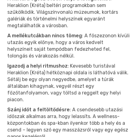
Heraklion (Kréta) beltéri programokban sem
szűkölködik. Világszínvonalú múzeumok, kortárs
galériák és történelmi helyszínek egyaránt
megtalálhatók a városban.
A mellékutcákban nincs tömeg
: A főszezonon kívüli
utazás egyik előnye, hogy a város kedvelt
helyszíneit saját tempódban fedezheted fel,
tolongás és várakozás nélkül.
Igazodj a helyi ritmushoz
: Kevesebb turistával
Heraklion (Kréta) hétköznapi oldala is láthatóvá válik.
Sétálj be egy olyan negyedbe, amelyet a túrák
általában kihagynak, vegyél részt egy
főzőtanfolyamon, vagy töltsd a reggelt egy helyi
piacon.
Szánj időt a feltöltődésre
: A csendesebb utazási
időszak alkalmas arra, hogy lelassíts. A wellness-
központokban és spa-kban ilyenkor több a hely és a
csend – legyen szó egy masszázsról vagy egy egész
napos kezelésről.