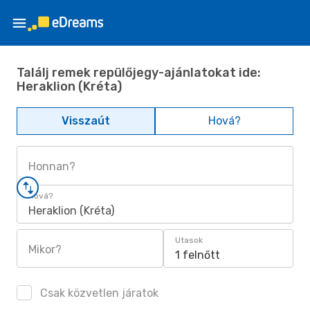
Találj remek repülőjegy-ajánlatokat ide:
Heraklion (Kréta)
Visszaút
Hová?
Honnan?
Hová?
Heraklion (Kréta)
Utasok
Mikor?
1 felnőtt
Csak közvetlen járatok