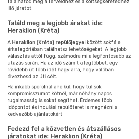
találhatod meg a terveidhez és a költségkeretedhez
illő járatot.
Találd meg a legjobb árakat ide:
Heraklion (Kréta)
A
Heraklion (Kréta) repülőjegyei
között sokféle
árkategóriában találhatsz lehetőségeket. A legjobb
választás attól függ, számodra mi a legfontosabb az
utazás során. Ha az idő számít a legtöbbet, egy
rövidebb út több időt hagy arra, hogy valóban
élvezhesd az úti célt.
Ha inkább spórolnál anélkül, hogy túl sok
kompromisszumot kötnél, már néhány napos
rugalmasság is sokat segíthet. Érdemes több
időpontot és indulási repülőteret is megnézni a
kedvezőbb ajánlatokért.
Fedezd fel a közvetlen és átszállásos
járatokat ide: Heraklion (Kréta)