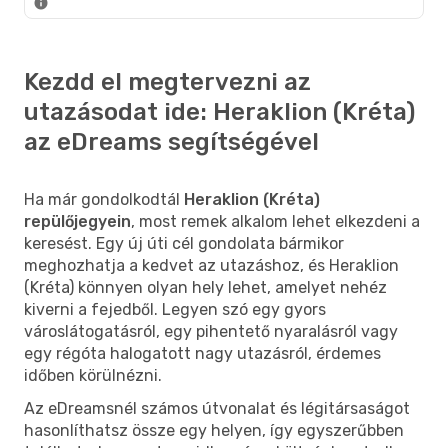
Kezdd el megtervezni az
utazásodat ide: Heraklion (Kréta)
az eDreams segítségével
Ha már gondolkodtál
Heraklion (Kréta)
repülőjegyein
, most remek alkalom lehet elkezdeni a
keresést. Egy új úti cél gondolata bármikor
meghozhatja a kedvet az utazáshoz, és Heraklion
(Kréta) könnyen olyan hely lehet, amelyet nehéz
kiverni a fejedből. Legyen szó egy gyors
városlátogatásról, egy pihentető nyaralásról vagy
egy régóta halogatott nagy utazásról, érdemes
időben körülnézni.
Az eDreamsnél számos útvonalat és légitársaságot
hasonlíthatsz össze egy helyen, így egyszerűbben