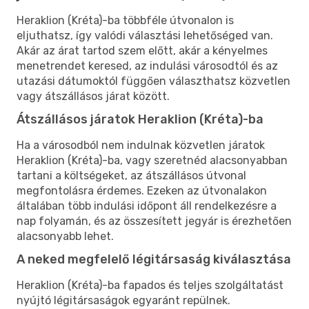
Heraklion (Kréta)-ba többféle útvonalon is
eljuthatsz, így valódi választási lehetőséged van.
Akár az árat tartod szem előtt, akár a kényelmes
menetrendet keresed, az indulási városodtól és az
utazási dátumoktól függően választhatsz közvetlen
vagy átszállásos járat között.
Átszállásos járatok Heraklion (Kréta)-ba
Ha a városodból nem indulnak közvetlen járatok
Heraklion (Kréta)-ba, vagy szeretnéd alacsonyabban
tartani a költségeket, az átszállásos útvonal
megfontolásra érdemes. Ezeken az útvonalakon
általában több indulási időpont áll rendelkezésre a
nap folyamán, és az összesített jegyár is érezhetően
alacsonyabb lehet.
A neked megfelelő légitársaság kiválasztása
Heraklion (Kréta)-ba fapados és teljes szolgáltatást
nyújtó légitársaságok egyaránt repülnek.