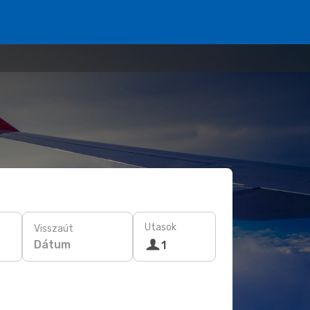
Utasok
Visszaút
Dátum
1