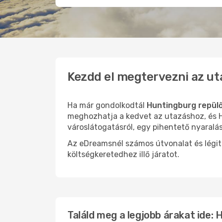
Kezdd el megtervezni az ut
Ha már gondolkodtál
Huntingburg repülő
meghozhatja a kedvet az utazáshoz, és H
városlátogatásról, egy pihentető nyaralá
Az eDreamsnél számos útvonalat és légit
költségkeretedhez illő járatot.
Találd meg a legjobb árakat ide: