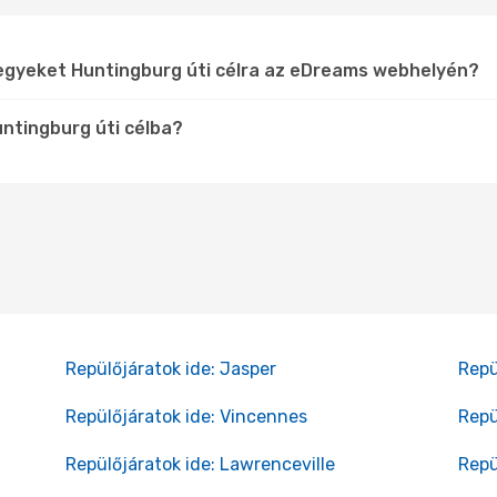
jegyeket Huntingburg úti célra az eDreams webhelyén?
untingburg úti célba?
Repülőjáratok ide: Jasper
Repü
Repülőjáratok ide: Vincennes
Repü
Repülőjáratok ide: Lawrenceville
Repü