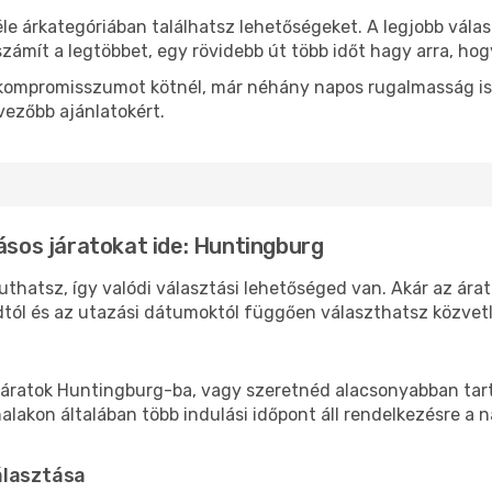
le árkategóriában találhatsz lehetőségeket. A legjobb vála
zámít a legtöbbet, egy rövidebb út több időt hagy arra, hog
ok kompromisszumot kötnél, már néhány napos rugalmasság is
vezőbb ajánlatokért.
lásos járatokat ide: Huntingburg
thatsz, így valódi választási lehetőséged van. Akár az árat
tól és az utazási dátumoktól függően választhatsz közvetle
áratok Huntingburg-ba, vagy szeretnéd alacsonyabban tarta
akon általában több indulási időpont áll rendelkezésre a na
álasztása