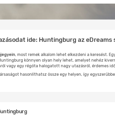
azásodat ide: Huntingburg az eDreams 
jegyein
, most remek alkalom lehet elkezdeni a keresést. Egy
untingburg könnyen olyan hely lehet, amelyet nehéz kivern
sról vagy egy régóta halogatott nagy utazásról, érdemes id
ársaságot hasonlíthatsz össze egy helyen, így egyszerűbbe
 Huntingburg