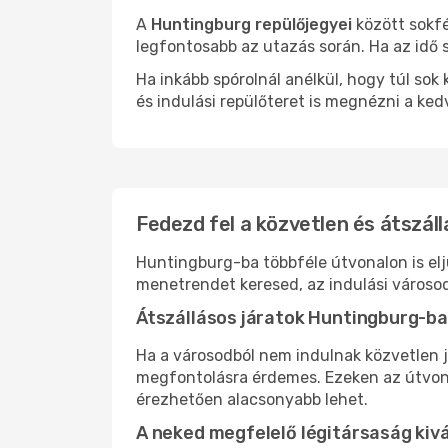
A
Huntingburg repülőjegyei
között sokfé
legfontosabb az utazás során. Ha az idő s
Ha inkább spórolnál anélkül, hogy túl s
és indulási repülőteret is megnézni a ked
Fedezd fel a közvetlen és átszál
Huntingburg-ba többféle útvonalon is elju
menetrendet keresed, az indulási városod
Átszállásos járatok Huntingburg-ba
Ha a városodból nem indulnak közvetlen j
megfontolásra érdemes. Ezeken az útvonal
érezhetően alacsonyabb lehet.
A neked megfelelő légitársaság kiv