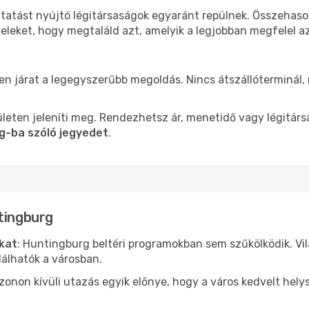
ltatást nyújtó légitársaságok egyaránt repülnek. Összehaso
teleket, hogy megtaláld azt, amelyik a legjobban megfelel 
len járat a legegyszerűbb megoldás. Nincs átszállóterminál,
leten jeleníti meg. Rendezhetsz ár, menetidő vagy légitárs
g-ba szóló jegyedet
.
tingburg
ókat
: Huntingburg beltéri programokban sem szűkölködik. Vi
álhatók a városban.
ezonon kívüli utazás egyik előnye, hogy a város kedvelt hel