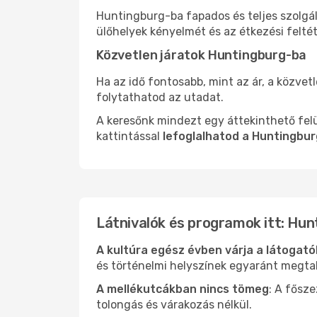
Huntingburg-ba fapados és teljes szolgá
ülőhelyek kényelmét és az étkezési felté
Közvetlen járatok Huntingburg-ba
Ha az idő fontosabb, mint az ár, a közvet
folytathatod az utadat.
A keresőnk mindezt egy áttekinthető felü
kattintással
lefoglalhatod a Huntingbur
Látnivalók és programok itt: Hun
A kultúra egész évben várja a látogat
és történelmi helyszínek egyaránt megtal
A mellékutcákban nincs tömeg
: A fősz
tolongás és várakozás nélkül.