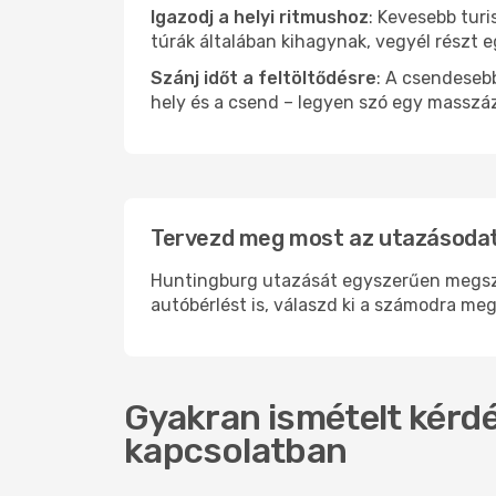
Igazodj a helyi ritmushoz
: Kevesebb turi
túrák általában kihagynak, vegyél részt 
Szánj időt a feltöltődésre
: A csendesebb
hely és a csend – legyen szó egy masszáz
Tervezd meg most az utazásodat
Huntingburg utazását egyszerűen megszer
autóbérlést is, válaszd ki a számodra meg
Gyakran ismételt kérdé
kapcsolatban