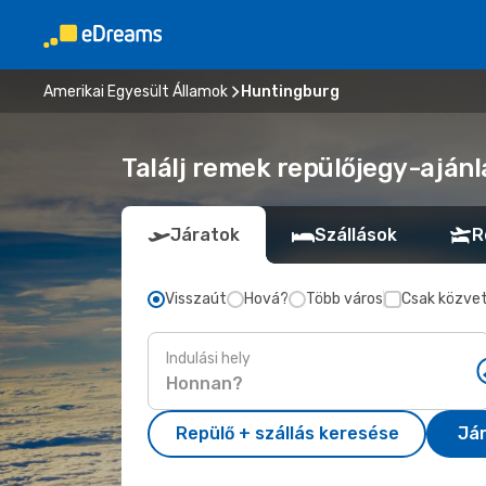
Amerikai Egyesült Államok
Huntingburg
Találj remek repülőjegy-aján
Járatok
Szállások
R
Visszaút
Hová?
Több város
Csak közvet
Indulási hely
Repülő + szállás keresése
Já