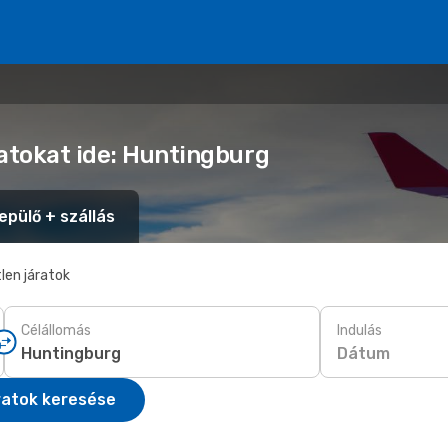
latokat ide: Huntingburg
epülő + szállás
len járatok
Célállomás
Indulás
Dátum
ratok keresése