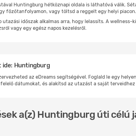
stával Huntingburg hétköznapi oldala is láthatóvá válik. Sé
egy főzőtanfolyamon, vagy töltsd a reggelt egy helyi piacon
 utazási időszak alkalmas arra, hogy lelassíts. A wellness-
sról vagy egy egész napos kezelésről.
 ide: Huntingburg
vezheted az eDreams segítségével. Foglald le egy helyen a 
felelő dátumokat, és alakítsd az utazást a saját terveidhez
sek a(z) Huntingburg úti célú 