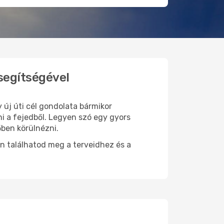
segítségével
 új úti cél gondolata bármikor
i a fejedből. Legyen szó egy gyors
őben körülnézni.
n találhatod meg a terveidhez és a