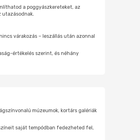
nlíthatod a poggyászkereteket, az
az utazásodnak.
 nincs várakozás – leszállás után azonnal
aság-értékelés szerint, és néhány
lágszínvonalú múzeumok, kortárs galériák
yszíneit saját tempódban fedezheted fel,