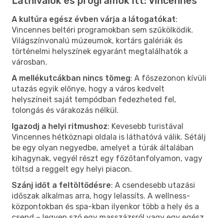
Látnivalók és programok itt: Vincennes
A kultúra egész évben várja a látogatókat
:
Vincennes beltéri programokban sem szűkölködik.
Világszínvonalú múzeumok, kortárs galériák és
történelmi helyszínek egyaránt megtalálhatók a
városban.
A mellékutcákban nincs tömeg
: A főszezonon kívüli
utazás egyik előnye, hogy a város kedvelt
helyszíneit saját tempódban fedezheted fel,
tolongás és várakozás nélkül.
Igazodj a helyi ritmushoz
: Kevesebb turistával
Vincennes hétköznapi oldala is láthatóvá válik. Sétálj
be egy olyan negyedbe, amelyet a túrák általában
kihagynak, vegyél részt egy főzőtanfolyamon, vagy
töltsd a reggelt egy helyi piacon.
Szánj időt a feltöltődésre
: A csendesebb utazási
időszak alkalmas arra, hogy lelassíts. A wellness-
központokban és spa-kban ilyenkor több a hely és a
csend – legyen szó egy masszázsról vagy egy egész