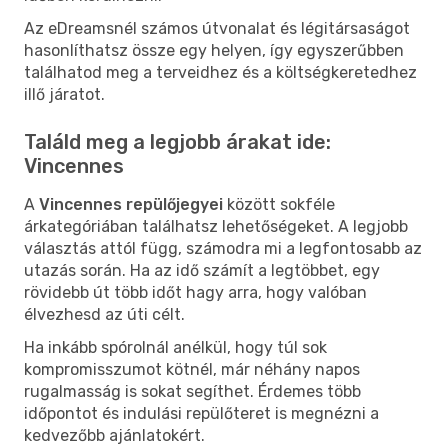
Az eDreamsnél számos útvonalat és légitársaságot
hasonlíthatsz össze egy helyen, így egyszerűbben
találhatod meg a terveidhez és a költségkeretedhez
illő járatot.
Találd meg a legjobb árakat ide:
Vincennes
A
Vincennes repülőjegyei
között sokféle
árkategóriában találhatsz lehetőségeket. A legjobb
választás attól függ, számodra mi a legfontosabb az
utazás során. Ha az idő számít a legtöbbet, egy
rövidebb út több időt hagy arra, hogy valóban
élvezhesd az úti célt.
Ha inkább spórolnál anélkül, hogy túl sok
kompromisszumot kötnél, már néhány napos
rugalmasság is sokat segíthet. Érdemes több
időpontot és indulási repülőteret is megnézni a
kedvezőbb ajánlatokért.