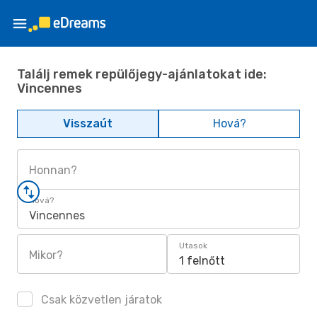
Találj remek repülőjegy-ajánlatokat ide:
Vincennes
Visszaút
Hová?
Honnan?
Hová?
Vincennes
Utasok
Mikor?
1 felnőtt
Csak közvetlen járatok