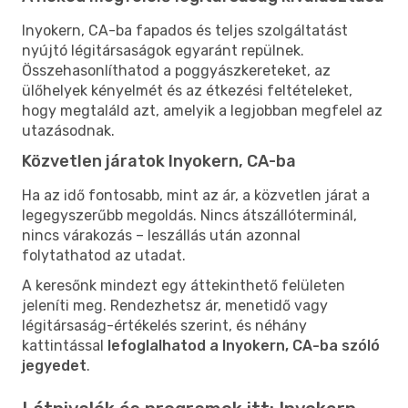
Inyokern, CA-ba fapados és teljes szolgáltatást
nyújtó légitársaságok egyaránt repülnek.
Összehasonlíthatod a poggyászkereteket, az
ülőhelyek kényelmét és az étkezési feltételeket,
hogy megtaláld azt, amelyik a legjobban megfelel az
utazásodnak.
Közvetlen járatok Inyokern, CA-ba
Ha az idő fontosabb, mint az ár, a közvetlen járat a
legegyszerűbb megoldás. Nincs átszállóterminál,
nincs várakozás – leszállás után azonnal
folytathatod az utadat.
A keresőnk mindezt egy áttekinthető felületen
jeleníti meg. Rendezhetsz ár, menetidő vagy
légitársaság-értékelés szerint, és néhány
kattintással
lefoglalhatod a Inyokern, CA-ba szóló
jegyedet
.