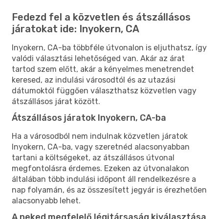
Fedezd fel a közvetlen és átszállásos
járatokat ide: Inyokern, CA
Inyokern, CA-ba többféle útvonalon is eljuthatsz, így
valódi választási lehetőséged van. Akár az árat
tartod szem előtt, akár a kényelmes menetrendet
keresed, az indulási városodtól és az utazási
dátumoktól függően választhatsz közvetlen vagy
átszállásos járat között.
Átszállásos járatok Inyokern, CA-ba
Ha a városodból nem indulnak közvetlen járatok
Inyokern, CA-ba, vagy szeretnéd alacsonyabban
tartani a költségeket, az átszállásos útvonal
megfontolásra érdemes. Ezeken az útvonalakon
általában több indulási időpont áll rendelkezésre a
nap folyamán, és az összesített jegyár is érezhetően
alacsonyabb lehet.
A neked megfelelő légitársaság kiválasztása