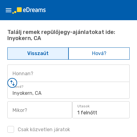
Találj remek repülőjegy-ajánlatokat ide:
Inyokern, CA
Visszaút
Hová?
Honnan?
Hová?
Inyokern, CA
Utasok
Mikor?
1 felnőtt
Csak közvetlen járatok