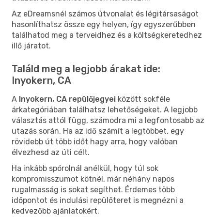
Az eDreamsnél számos útvonalat és légitársaságot
hasonlíthatsz össze egy helyen, így egyszerűbben
találhatod meg a terveidhez és a költségkeretedhez
illő járatot.
Találd meg a legjobb árakat ide:
Inyokern, CA
A
Inyokern, CA repülőjegyei
között sokféle
árkategóriában találhatsz lehetőségeket. A legjobb
választás attól függ, számodra mi a legfontosabb az
utazás során. Ha az idő számít a legtöbbet, egy
rövidebb út több időt hagy arra, hogy valóban
élvezhesd az úti célt.
Ha inkább spórolnál anélkül, hogy túl sok
kompromisszumot kötnél, már néhány napos
rugalmasság is sokat segíthet. Érdemes több
időpontot és indulási repülőteret is megnézni a
kedvezőbb ajánlatokért.