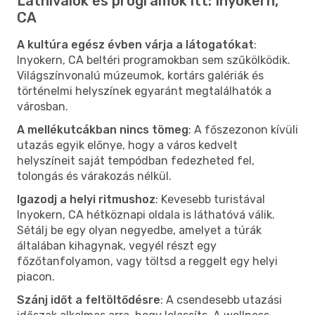
Látnivalók és programok itt: Inyokern,
CA
A kultúra egész évben várja a látogatókat
:
Inyokern, CA beltéri programokban sem szűkölködik.
Világszínvonalú múzeumok, kortárs galériák és
történelmi helyszínek egyaránt megtalálhatók a
városban.
A mellékutcákban nincs tömeg
: A főszezonon kívüli
utazás egyik előnye, hogy a város kedvelt
helyszíneit saját tempódban fedezheted fel,
tolongás és várakozás nélkül.
Igazodj a helyi ritmushoz
: Kevesebb turistával
Inyokern, CA hétköznapi oldala is láthatóvá válik.
Sétálj be egy olyan negyedbe, amelyet a túrák
általában kihagynak, vegyél részt egy
főzőtanfolyamon, vagy töltsd a reggelt egy helyi
piacon.
Szánj időt a feltöltődésre
: A csendesebb utazási