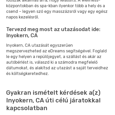
időszak alkalmas arra, hogy lelassíts. A wellness-
központokban és spa-kban ilyenkor több a hely és a
csend – legyen szó egy masszázsról vagy egy egész
napos kezelésről.
Tervezd meg most az utazásodat ide:
Inyokern, CA
Inyokern, CA utazását egyszerűen
megszervezheted az eDreams segítségével. Foglald
le egy helyen a repülőjegyet, a szállást és akár az
autóbérlést is, válaszd ki a számodra megfelelő
dátumokat, és alakítsd az utazást a saját terveidhez
és költségkeretedhez.
Gyakran ismételt kérdések a(z)
Inyokern, CA úti célú járatokkal
kapcsolatban