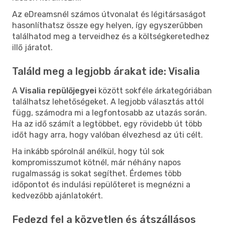
Az eDreamsnél számos útvonalat és légitársaságot
hasonlíthatsz össze egy helyen, így egyszerűbben
találhatod meg a terveidhez és a költségkeretedhez
illő járatot.
Találd meg a legjobb árakat ide: Visalia
A
Visalia repülőjegyei
között sokféle árkategóriában
találhatsz lehetőségeket. A legjobb választás attól
függ, számodra mi a legfontosabb az utazás során.
Ha az idő számít a legtöbbet, egy rövidebb út több
időt hagy arra, hogy valóban élvezhesd az úti célt.
Ha inkább spórolnál anélkül, hogy túl sok
kompromisszumot kötnél, már néhány napos
rugalmasság is sokat segíthet. Érdemes több
időpontot és indulási repülőteret is megnézni a
kedvezőbb ajánlatokért.
Fedezd fel a közvetlen és átszállásos