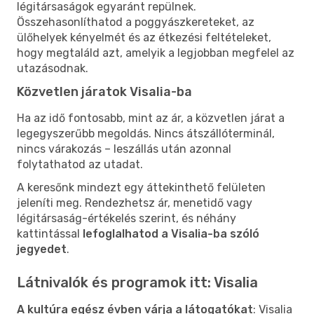
légitársaságok egyaránt repülnek.
Összehasonlíthatod a poggyászkereteket, az
ülőhelyek kényelmét és az étkezési feltételeket,
hogy megtaláld azt, amelyik a legjobban megfelel az
utazásodnak.
Közvetlen járatok Visalia-ba
Ha az idő fontosabb, mint az ár, a közvetlen járat a
legegyszerűbb megoldás. Nincs átszállóterminál,
nincs várakozás – leszállás után azonnal
folytathatod az utadat.
A keresőnk mindezt egy áttekinthető felületen
jeleníti meg. Rendezhetsz ár, menetidő vagy
légitársaság-értékelés szerint, és néhány
kattintással
lefoglalhatod a Visalia-ba szóló
jegyedet
.
Látnivalók és programok itt: Visalia
A kultúra egész évben várja a látogatókat
: Visalia