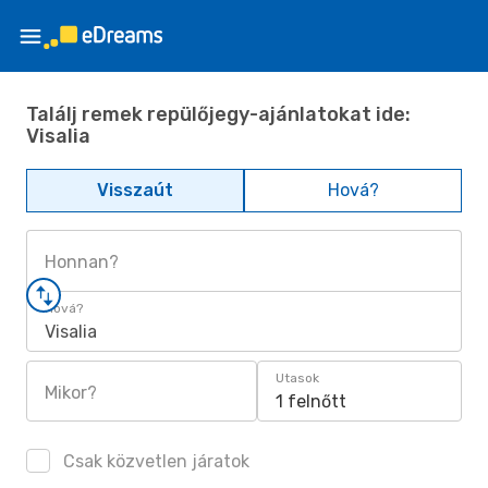
Találj remek repülőjegy-ajánlatokat ide:
Visalia
Visszaút
Hová?
Honnan?
Hová?
Visalia
Utasok
Mikor?
1 felnőtt
Csak közvetlen járatok