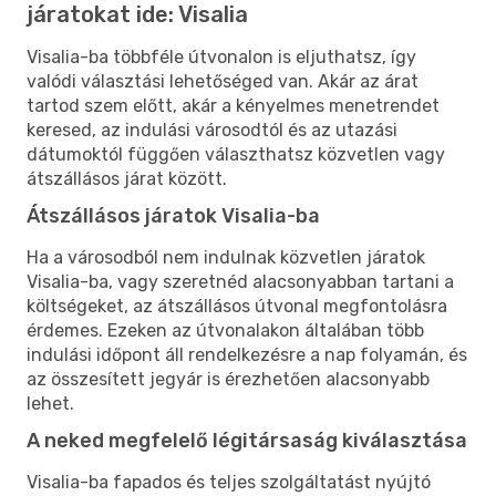
járatokat ide: Visalia
Visalia-ba többféle útvonalon is eljuthatsz, így
valódi választási lehetőséged van. Akár az árat
tartod szem előtt, akár a kényelmes menetrendet
keresed, az indulási városodtól és az utazási
dátumoktól függően választhatsz közvetlen vagy
átszállásos járat között.
Átszállásos járatok Visalia-ba
Ha a városodból nem indulnak közvetlen járatok
Visalia-ba, vagy szeretnéd alacsonyabban tartani a
költségeket, az átszállásos útvonal megfontolásra
érdemes. Ezeken az útvonalakon általában több
indulási időpont áll rendelkezésre a nap folyamán, és
az összesített jegyár is érezhetően alacsonyabb
lehet.
A neked megfelelő légitársaság kiválasztása
Visalia-ba fapados és teljes szolgáltatást nyújtó