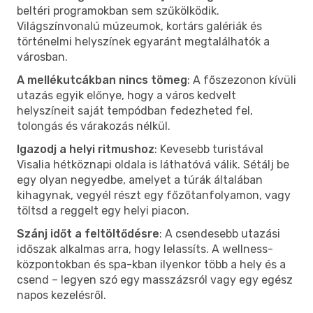
beltéri programokban sem szűkölködik.
Világszínvonalú múzeumok, kortárs galériák és
történelmi helyszínek egyaránt megtalálhatók a
városban.
A mellékutcákban nincs tömeg
: A főszezonon kívüli
utazás egyik előnye, hogy a város kedvelt
helyszíneit saját tempódban fedezheted fel,
tolongás és várakozás nélkül.
Igazodj a helyi ritmushoz
: Kevesebb turistával
Visalia hétköznapi oldala is láthatóvá válik. Sétálj be
egy olyan negyedbe, amelyet a túrák általában
kihagynak, vegyél részt egy főzőtanfolyamon, vagy
töltsd a reggelt egy helyi piacon.
Szánj időt a feltöltődésre
: A csendesebb utazási
időszak alkalmas arra, hogy lelassíts. A wellness-
központokban és spa-kban ilyenkor több a hely és a
csend – legyen szó egy masszázsról vagy egy egész
napos kezelésről.