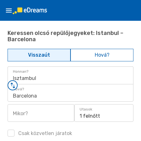
Keressen olcsó repülőjegyeket: Istanbul –
Barcelona
Visszaút
Hová?
Honnan?
Isztambul
Hová?
Barcelona
Utasok
Mikor?
1 felnőtt
Csak közvetlen járatok