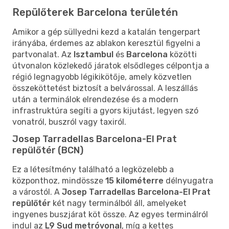
Repülőterek Barcelona területén
Amikor a gép süllyedni kezd a katalán tengerpart
irányába, érdemes az ablakon keresztül figyelni a
partvonalat. Az
Isztambul
és
Barcelona
közötti
útvonalon közlekedő járatok elsődleges célpontja a
régió legnagyobb légikikötője, amely közvetlen
összeköttetést biztosít a belvárossal. A leszállás
után a terminálok elrendezése és a modern
infrastruktúra segíti a gyors kijutást, legyen szó
vonatról, buszról vagy taxiról.
Josep Tarradellas Barcelona-El Prat
repülőtér (BCN)
Ez a létesítmény található a legközelebb a
központhoz, mindössze
15 kilométerre
délnyugatra
a várostól. A
Josep Tarradellas Barcelona-El Prat
repülőtér
két nagy terminálból áll, amelyeket
ingyenes buszjárat köt össze. Az egyes terminálról
indul az
L9 Sud metróvonal
, míg a kettes