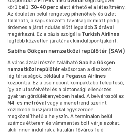
központból a
M11-es metróvonal
segítségével
körülbelül
30-40 perc
alatt érhető el a létesítmény.
Az épületen belül rengeteg pihenőhely és üzlet
található, a kapuk közötti távolságok miatt pedig
érdemes a járatindulás előtt legalább
3 órával
megérkezni. Ez a bázis szolgál a
Turkish Airlines
legtöbb közvetlen járatának kiindulópontjaként.
Sabiha Gökçen nemzetközi repülőtér (SAW)
A város ázsiai részén található
Sabiha Gökçen
nemzetközi repülőtér
elsősorban a diszkont
légitársaságok, például a
Pegasus Airlines
központja. Ez a csomópont kompaktabb felépítésű,
így az utasfelvétel és a biztonsági ellenőrzés
gyakran gördülékenyebben halad. A belvárosból az
M4-es metróval
vagy a menetrend szerint
közlekedő buszjáratokkal egyszerűen
megközelíthető a helyszín. A terminálon belül
számos étterem és vámmentes bolt várja azokat,
akik innen indulnak a katalán főváros felé.