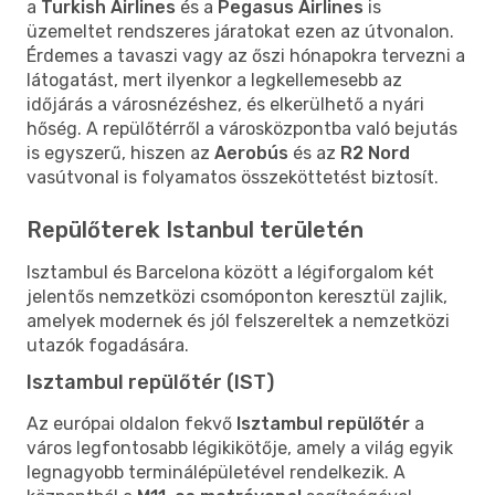
a
Turkish Airlines
és a
Pegasus Airlines
is
üzemeltet rendszeres járatokat ezen az útvonalon.
Érdemes a tavaszi vagy az őszi hónapokra tervezni a
látogatást, mert ilyenkor a legkellemesebb az
időjárás a városnézéshez, és elkerülhető a nyári
hőség. A repülőtérről a városközpontba való bejutás
is egyszerű, hiszen az
Aerobús
és az
R2 Nord
vasútvonal is folyamatos összeköttetést biztosít.
Repülőterek Istanbul területén
Isztambul és Barcelona között a légiforgalom két
jelentős nemzetközi csomóponton keresztül zajlik,
amelyek modernek és jól felszereltek a nemzetközi
utazók fogadására.
Isztambul repülőtér (IST)
Az európai oldalon fekvő
Isztambul repülőtér
a
város legfontosabb légikikötője, amely a világ egyik
legnagyobb terminálépületével rendelkezik. A