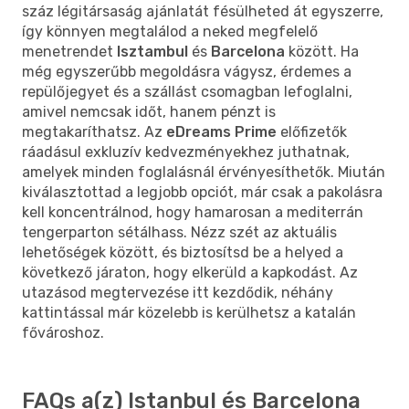
száz légitársaság ajánlatát fésülheted át egyszerre,
így könnyen megtalálod a neked megfelelő
menetrendet
Isztambul
és
Barcelona
között. Ha
még egyszerűbb megoldásra vágysz, érdemes a
repülőjegyet és a szállást csomagban lefoglalni,
amivel nemcsak időt, hanem pénzt is
megtakaríthatsz. Az
eDreams Prime
előfizetők
ráadásul exkluzív kedvezményekhez juthatnak,
amelyek minden foglalásnál érvényesíthetők. Miután
kiválasztottad a legjobb opciót, már csak a pakolásra
kell koncentrálnod, hogy hamarosan a mediterrán
tengerparton sétálhass. Nézz szét az aktuális
lehetőségek között, és biztosítsd be a helyed a
következő járaton, hogy elkerüld a kapkodást. Az
utazásod megtervezése itt kezdődik, néhány
kattintással már közelebb is kerülhetsz a katalán
fővároshoz.
FAQs a(z) Istanbul és Barcelona