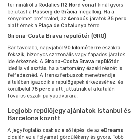
terminálról a
Rodalies R2 Nord vonat
kínál gyors
bejutást a
Passeig de Gràcia
megállóig. Ha a
kényelmet preferálod, az
Aerobús
járatok
35 perc
alatt érnek a
Plaça de Catalunya
térre.
Girona-Costa Brava repülőtér (GRO)
Bár távolabb, nagyjából
90 kilométerre
északra
fekszik, bizonyos szezonális vagy fapados járatok
ide érkeznek. A
Girona-Costa Brava repülőtér
ideális választás, ha a tartomány északi részét is
felfedeznéd. A transzferbuszok menetrendje
általában igazodik a repülőgépek érkezéséhez, és
körülbelül
75 perc
alatt juttatnak el a katalán
főváros északi pályaudvarára.
Legjobb repülőjegy ajánlatok Istanbul és
Barcelona között
A jegyfoglalás csak az első lépés, de az
eDreams
oldalán ez a folyamat gördülékeny és gyors. Több