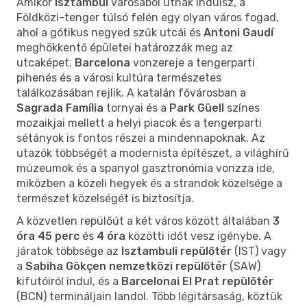
Amikor
Isztambul
városából útnak indulsz, a
Földközi-tenger túlsó felén egy olyan város fogad,
ahol a gótikus negyed szűk utcái és
Antoni Gaudí
meghökkentő épületei határozzák meg az
utcaképet.
Barcelona
vonzereje a tengerparti
pihenés és a városi kultúra természetes
találkozásában rejlik. A katalán fővárosban a
Sagrada Família
tornyai és a
Park Güell
színes
mozaikjai mellett a helyi piacok és a tengerparti
sétányok is fontos részei a mindennapoknak. Az
utazók többségét a modernista építészet, a világhírű
múzeumok és a spanyol gasztronómia vonzza ide,
miközben a közeli hegyek és a strandok közelsége a
természet közelségét is biztosítja.
A közvetlen repülőút a két város között általában
3
óra 45 perc
és
4 óra
közötti időt vesz igénybe. A
járatok többsége az
Isztambuli repülőtér
(IST) vagy
a
Sabiha Gökçen nemzetközi repülőtér
(SAW)
kifutóiról indul, és a
Barcelonai El Prat repülőtér
(BCN) termináljain landol. Több légitársaság, köztük