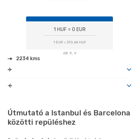
1 HUF = 0 EUR
1 EUR = 370.64 HUF
08. 9., V
2234 kms
Útmutató a Istanbul és Barcelona
közötti repüléshez