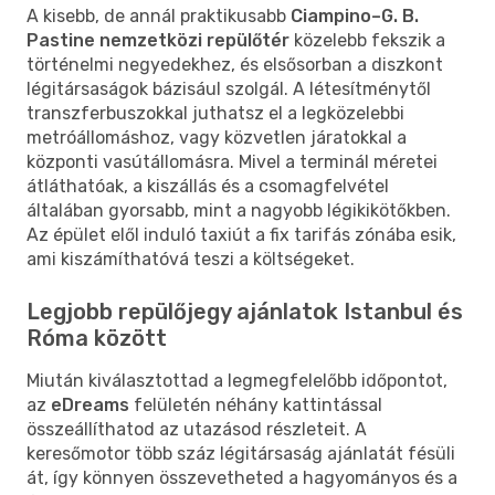
A kisebb, de annál praktikusabb
Ciampino–G. B.
Pastine nemzetközi repülőtér
közelebb fekszik a
történelmi negyedekhez, és elsősorban a diszkont
légitársaságok bázisául szolgál. A létesítménytől
transzferbuszokkal juthatsz el a legközelebbi
metróállomáshoz, vagy közvetlen járatokkal a
központi vasútállomásra. Mivel a terminál méretei
átláthatóak, a kiszállás és a csomagfelvétel
általában gyorsabb, mint a nagyobb légikikötőkben.
Az épület elől induló taxiút a fix tarifás zónába esik,
ami kiszámíthatóvá teszi a költségeket.
Legjobb repülőjegy ajánlatok Istanbul és
Róma között
Miután kiválasztottad a legmegfelelőbb időpontot,
az
eDreams
felületén néhány kattintással
összeállíthatod az utazásod részleteit. A
keresőmotor több száz légitársaság ajánlatát fésüli
át, így könnyen összevetheted a hagyományos és a