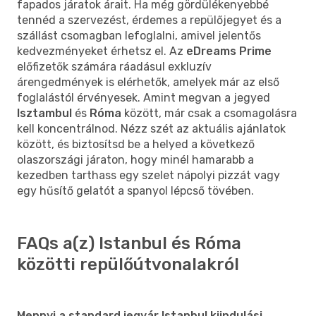
fapados járatok árait. Ha még gördülékenyebbé
tennéd a szervezést, érdemes a repülőjegyet és a
szállást csomagban lefoglalni, amivel jelentős
kedvezményeket érhetsz el. Az
eDreams Prime
előfizetők számára ráadásul exkluzív
árengedmények is elérhetők, amelyek már az első
foglalástól érvényesek. Amint megvan a jegyed
Isztambul
és
Róma
között, már csak a csomagolásra
kell koncentrálnod. Nézz szét az aktuális ajánlatok
között, és biztosítsd be a helyed a következő
olaszországi járaton, hogy minél hamarabb a
kezedben tarthass egy szelet nápolyi pizzát vagy
egy hűsítő gelatót a spanyol lépcső tövében.
FAQs a(z) Istanbul és Róma
közötti repülőútvonalakról
Mennyi a standard jegyár Istanbul kiindulási