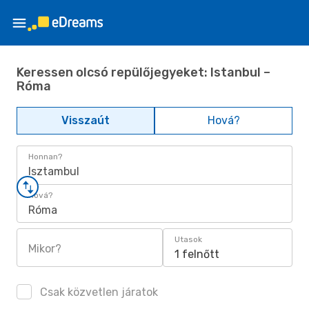
Keressen olcsó repülőjegyeket: Istanbul –
Róma
Visszaút
Hová?
Honnan?
Isztambul
Hová?
Róma
Utasok
Mikor?
1 felnőtt
Csak közvetlen járatok