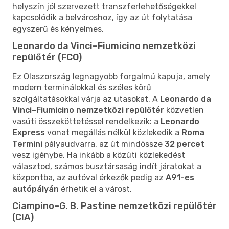
helyszín jól szervezett transzferlehetőségekkel
kapcsolódik a belvároshoz, így az út folytatása
egyszerű és kényelmes.
Leonardo da Vinci–Fiumicino nemzetközi
repülőtér (FCO)
Ez Olaszország legnagyobb forgalmú kapuja, amely
modern terminálokkal és széles körű
szolgáltatásokkal várja az utasokat. A
Leonardo da
Vinci–Fiumicino nemzetközi repülőtér
közvetlen
vasúti összeköttetéssel rendelkezik: a
Leonardo
Express
vonat megállás nélkül közlekedik a
Roma
Termini
pályaudvarra, az út mindössze
32 percet
vesz igénybe. Ha inkább a közúti közlekedést
választod, számos busztársaság indít járatokat a
központba, az autóval érkezők pedig az
A91-es
autópályán
érhetik el a várost.
Ciampino–G. B. Pastine nemzetközi repülőtér
(CIA)