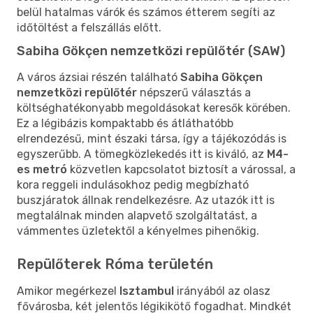
belül hatalmas várók és számos étterem segíti az
időtöltést a felszállás előtt.
Sabiha Gökçen nemzetközi repülőtér (SAW)
A város ázsiai részén található
Sabiha Gökçen
nemzetközi repülőtér
népszerű választás a
költséghatékonyabb megoldásokat keresők körében.
Ez a légibázis kompaktabb és átláthatóbb
elrendezésű, mint északi társa, így a tájékozódás is
egyszerűbb. A tömegközlekedés itt is kiváló, az
M4-
es metró
közvetlen kapcsolatot biztosít a várossal, a
kora reggeli indulásokhoz pedig megbízható
buszjáratok állnak rendelkezésre. Az utazók itt is
megtalálnak minden alapvető szolgáltatást, a
vámmentes üzletektől a kényelmes pihenőkig.
Repülőterek Róma területén
Amikor megérkezel
Isztambul
irányából az olasz
fővárosba, két jelentős légikikötő fogadhat. Mindkét