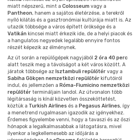
miatt népszerű, mint a
Colosseum
vagy a
Pantheon
, hanem a sajátos életérzése, a terekről
nyíló kilátás és a gasztronómiai kultúrája miatt is. Az
utazók többsége a város épített öröksége és a
Vatikán
kincsei miatt érkezik ide, de a helyi piacok és
a hangulatos negyedek legalább ennyire fontos
részét képezik az élménynek.
Az út során a repülőgépek nagyjából
2 óra 40 perc
alatt teszik meg a távolságot a két város között. A
járatok többsége az
Isztambuli repülőtér
vagy a
Sabiha Gökçen nemzetközi repülőtér
kifutóiról
indul, és jellemzően a
Róma-Fiumicino nemzetközi
repülőtér
termináljain landol. Az útvonalon több
légitársaság is kínál közvetlen összeköttetést,
köztük a
Turkish Airlines
és a
Pegasus Airlines
, így
a menetrend rugalmasan igazodik az igényekhez.
Érdemes figyelembe venni, hogy a tavaszi és az őszi
hónapok a legalkalmasabbak a látogatásra, mivel
ilyenkor a legkellemesebb az időjárás a