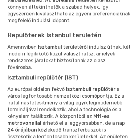
városnézéshez. Az
eDreams
felületén keresztül
könnyen áttekinthetők a szabad helyek, így
egyszerűen kiválasztható az egyéni preferenciáknak
megfelelő indulási időpont.
Repülőterek Istanbul területén
Amennyiben
Isztambul
területéről indulsz útnak, két
modern légikikötő közül választhatsz, amelyek
rendszeres járatokat biztosítanak az olasz
fővárosba.
Isztambuli repülőtér (IST)
Az európai oldalon fekvő
Isztambuli repülőtér
a
város legfontosabb nemzetközi csomópontja. Ez a
hatalmas létesítmény a világ egyik legmodernebb
termináljával rendelkezik, ahol a technológia és a
kényelem találkozik. A központból az
M11-es
metróvonallal
érhető el a leggyorsabban, de a nap
24 órájában
közlekedő transzferbuszok is
összekötik a legfontosabb kerületekkel. Az épületen