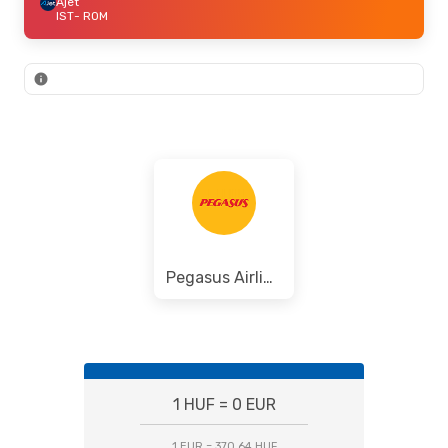
Ajet
IST
- ROM
Pegasus Airlines
1 HUF = 0 EUR
1 EUR = 370.64 HUF