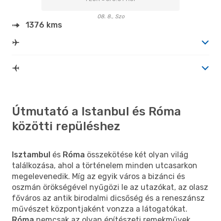
08. 8., Szo
1376 kms
Útmutató a Istanbul és Róma
közötti repüléshez
Isztambul
és
Róma
összekötése két olyan világ
találkozása, ahol a történelem minden utcasarkon
megelevenedik. Míg az egyik város a bizánci és
oszmán örökségével nyűgözi le az utazókat, az olasz
főváros az antik birodalmi dicsőség és a reneszánsz
művészet központjaként vonzza a látogatókat.
Róma
nemcsak az olyan építészeti remekművek