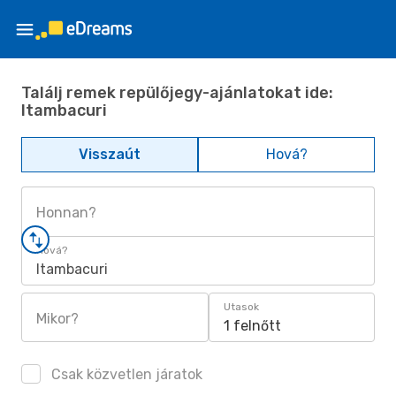
Találj remek repülőjegy-ajánlatokat ide:
Itambacuri
Visszaút
Hová?
Honnan?
Hová?
Itambacuri
Utasok
Mikor?
1 felnőtt
Csak közvetlen járatok