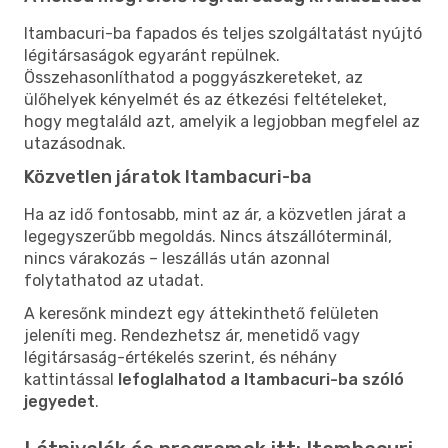
Itambacuri-ba fapados és teljes szolgáltatást nyújtó
légitársaságok egyaránt repülnek.
Összehasonlíthatod a poggyászkereteket, az
ülőhelyek kényelmét és az étkezési feltételeket,
hogy megtaláld azt, amelyik a legjobban megfelel az
utazásodnak.
Közvetlen járatok Itambacuri-ba
Ha az idő fontosabb, mint az ár, a közvetlen járat a
legegyszerűbb megoldás. Nincs átszállóterminál,
nincs várakozás – leszállás után azonnal
folytathatod az utadat.
A keresőnk mindezt egy áttekinthető felületen
jeleníti meg. Rendezhetsz ár, menetidő vagy
légitársaság-értékelés szerint, és néhány
kattintással
lefoglalhatod a Itambacuri-ba szóló
jegyedet
.