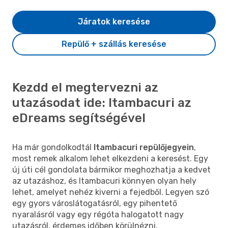
Járatok keresése
Repülő + szállás keresése
Kezdd el megtervezni az
utazásodat ide: Itambacuri az
eDreams segítségével
Ha már gondolkodtál
Itambacuri repülőjegyein
,
most remek alkalom lehet elkezdeni a keresést. Egy
új úti cél gondolata bármikor meghozhatja a kedvet
az utazáshoz, és Itambacuri könnyen olyan hely
lehet, amelyet nehéz kiverni a fejedből. Legyen szó
egy gyors városlátogatásról, egy pihentető
nyaralásról vagy egy régóta halogatott nagy
utazásról, érdemes időben körülnézni.