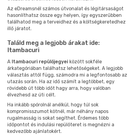
Az eDreamsnél számos útvonalat és légitársaságot
hasonlíthatsz össze egy helyen, így egyszerűbben
találhatod meg a terveidhez és a költségkeretedhez
illő járatot.
Találd meg a legjobb árakat ide:
Itambacuri
A
Itambacuri repülőjegyei
között sokféle
árkategóriában találhatsz lehetőségeket. A legjobb
választás attól függ, számodra mi a legfontosabb az
utazás során. Ha az idő számít a legtöbbet, egy
rövidebb út több időt hagy arra, hogy valóban
élvezhesd az úti célt.
Ha inkább spórolnál anélkül, hogy túl sok
kompromisszumot kötnél, már néhány napos
rugalmasság is sokat segíthet. Érdemes több
időpontot és indulási repülőteret is megnézni a
kedvezőbb ajánlatokért.