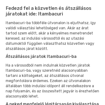
Fedezd fel a közvetlen és átszállásos
járatokat ide: Itambacuri
Itambacuri-ba többféle útvonalon is eljuthatsz, így
valódi választási lehetőséged van. Akár az árat
tartod szem előtt, akár a kényelmes menetrendet
keresed, az indulási városodtól és az utazási
dátumoktól függően választhatsz közvetlen vagy
átszállásos járat között.
Átszállásos járatok Itambacuri-ba
Ha a városodból nem indulnak közvetlen járatok
Itambacuri-ba, vagy szeretnéd alacsonyabban
tartani a költségeket, az átszállásos útvonal
megfontolásra érdemes. Ezeken az útvonalakon
általában több indulási időpont áll rendelkezésre a
nap folyamán, és az összesített jegyár is érezhetően
alacsonyabb lehet.
A neked megfelelő légitársaság kiválasztása