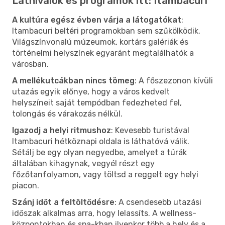
Látnivalók és programok itt: Itambacuri
A kultúra egész évben várja a látogatókat
:
Itambacuri beltéri programokban sem szűkölködik.
Világszínvonalú múzeumok, kortárs galériák és
történelmi helyszínek egyaránt megtalálhatók a
városban.
A mellékutcákban nincs tömeg
: A főszezonon kívüli
utazás egyik előnye, hogy a város kedvelt
helyszíneit saját tempódban fedezheted fel,
tolongás és várakozás nélkül.
Igazodj a helyi ritmushoz
: Kevesebb turistával
Itambacuri hétköznapi oldala is láthatóvá válik.
Sétálj be egy olyan negyedbe, amelyet a túrák
általában kihagynak, vegyél részt egy
főzőtanfolyamon, vagy töltsd a reggelt egy helyi
piacon.
Szánj időt a feltöltődésre
: A csendesebb utazási
időszak alkalmas arra, hogy lelassíts. A wellness-
központokban és spa-kban ilyenkor több a hely és a